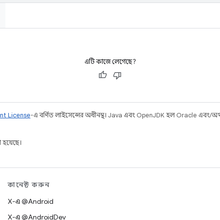
এটি কাজে লেগেছে?
nt License
-এ বর্ণিত লাইসেন্সের অধীনস্থ। Java এবং OpenJDK হল Oracle এবং/অথবা 
 হয়েছে।
কানেক্ট করুন
X-এ @Android
X-এ @AndroidDev