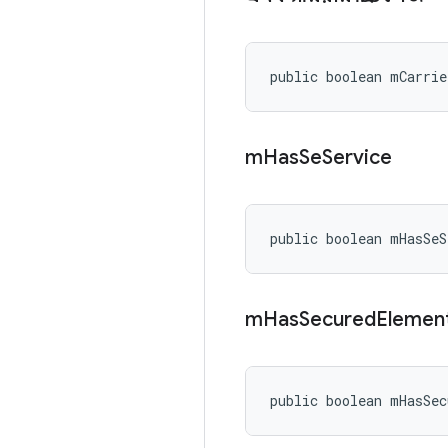
public boolean mCarrie
m
Has
Se
Service
public boolean mHasSeS
m
Has
Secured
Elemen
public boolean mHasSec