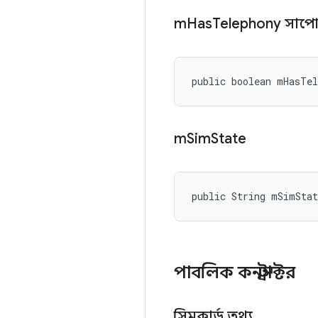
m
Has
Telephony সাপোর
public boolean mHasTel
m
Sim
State
public String mSimStat
পাবলিক কনস্ট্রাক্টর
সিমকার্ড তথ্য