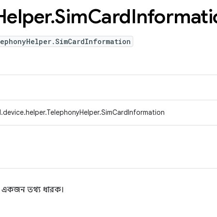
Helper
.
Sim
Card
Informati
lephonyHelper.SimCardInformation
.device.helper.TelephonyHelper.SimCardInformation
ন্য একজন তথ্য ধারক।