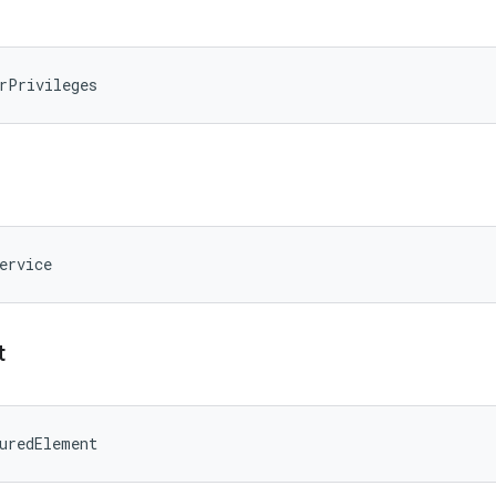
rPrivileges
ervice
t
uredElement