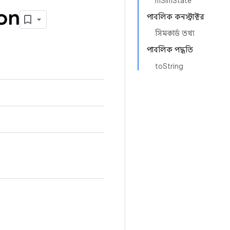
mSimState
on
পাবলিক কনস্ট্রাক্টর
সিমকার্ড তথ্য
পাবলিক পদ্ধতি
toString