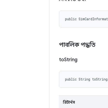
public SimCardInforma
পাবলিক পদ্ধতি
to
String
public String toString
রিটার্নস