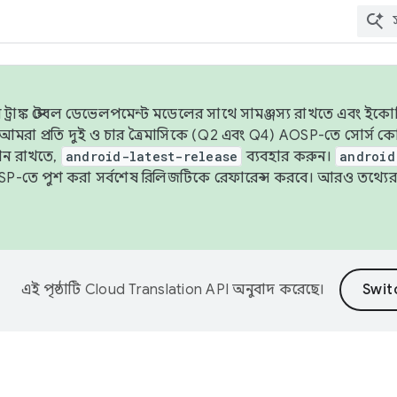
াঙ্ক স্টেবল ডেভেলপমেন্ট মডেলের সাথে সামঞ্জস্য রাখতে এবং ইকোসিস্ট
ে, আমরা প্রতি দুই ও চার ত্রৈমাসিকে (Q2 এবং Q4) AOSP-তে সোর্স
ান রাখতে,
android-latest-release
ব্যবহার করুন।
android
বদা AOSP-তে পুশ করা সর্বশেষ রিলিজটিকে রেফারেন্স করবে। আরও তথ্যের
এই পৃষ্ঠাটি
Cloud Translation API
অনুবাদ করেছে।