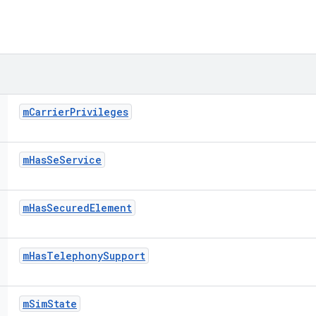
m
Carrier
Privileges
m
Has
Se
Service
m
Has
Secured
Element
m
Has
Telephony
Support
m
Sim
State