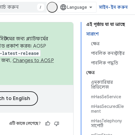
/
সাইন-ইন করুন
এই পৃষ্ঠায় যা যা আছে
সারাংশ
েমের জন্য প্ল্যাটফর্মের
ক্ষেত্র
 কোড প্রকাশ করব। AOSP
-latest-release
পাবলিক কনস্ট্রাক্টর
 জন্য,
Changes to AOSP
পাবলিক পদ্ধতি
ক্ষেত্র
এমক্যারিয়ার
প্রিভিলেজ
mHasSeService
mHasSecuredEle
ment
mHasTelephony
এটি কাজে লেগেছে?
সাপোর্ট