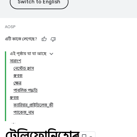
AOSP
এটি কাজে লেগেছে?
এই পৃষ্ঠায় যা যা আছে
সারাংশ
নেস্টেড ক্লাস
ধ্রুবক
ক্ষেত্র
পাবলিক পদ্ধতি
ধ্রুবক
ক্যারিয়ার_প্রাইভিলেজ_কী
প্যাকেজ_নাম
টেলিফোনিহেল্পার