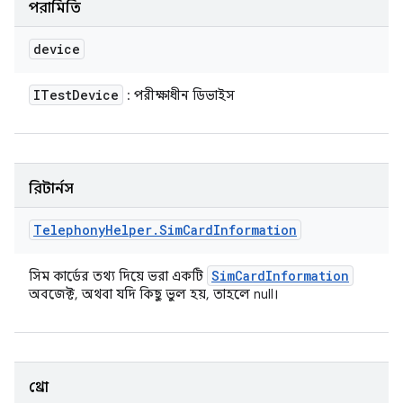
পরামিতি
device
ITest
Device
: পরীক্ষাধীন ডিভাইস
রিটার্নস
Telephony
Helper
.
Sim
Card
Information
Sim
Card
Information
সিম কার্ডের তথ্য দিয়ে ভরা একটি
অবজেক্ট, অথবা যদি কিছু ভুল হয়, তাহলে null।
থ্রো