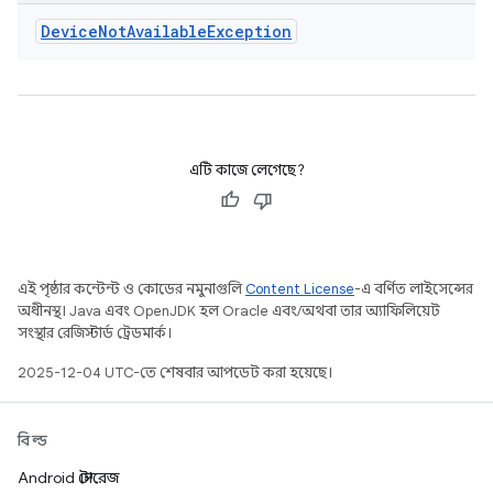
Device
Not
Available
Exception
এটি কাজে লেগেছে?
এই পৃষ্ঠার কন্টেন্ট ও কোডের নমুনাগুলি
Content License
-এ বর্ণিত লাইসেন্সের
অধীনস্থ। Java এবং OpenJDK হল Oracle এবং/অথবা তার অ্যাফিলিয়েট
সংস্থার রেজিস্টার্ড ট্রেডমার্ক।
2025-12-04 UTC-তে শেষবার আপডেট করা হয়েছে।
বিল্ড
Android স্টোরেজ