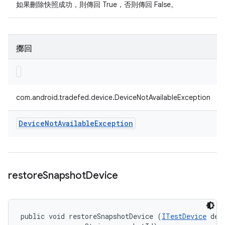
如果刪除快照成功，則傳回 True，否則傳回 False。
擲回
com.android.tradefed.device.DeviceNotAvailableException
Device
Not
Available
Exception
restore
Snapshot
Device
public void restoreSnapshotDevice (
ITestDevice
 devi