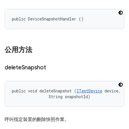
public DeviceSnapshotHandler ()
公用方法
delete
Snapshot
public void deleteSnapshot (
ITestDevice
 device, 

                String snapshotId)
呼叫指定裝置的刪除快照作業。