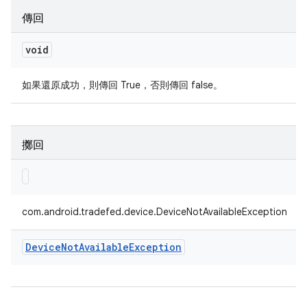
傳回
void
如果還原成功，則傳回 True，否則傳回 false。
擲回
com.android.tradefed.device.DeviceNotAvailableException
Device
Not
Available
Exception