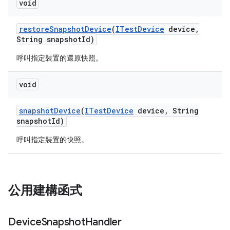
void
restore
Snapshot
Device
(
ITest
Device
device
,
String snapshot
Id)
呼叫指定裝置的還原快照。
void
snapshot
Device
(
ITest
Device
device
,
String
snapshot
Id)
呼叫指定裝置的快照。
公用建構函式
Device
Snapshot
Handler