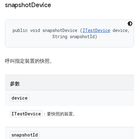
snapshot
Device
public void snapshotDevice (
ITestDevice
 device, 

                String snapshotId)
呼叫指定裝置的快照。
參數
device
ITest
Device
：要快照的裝置。
snapshot
Id