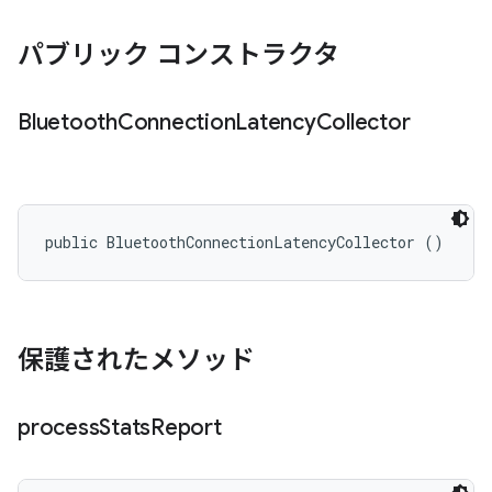
パブリック コンストラクタ
Bluetooth
Connection
Latency
Collector
public BluetoothConnectionLatencyCollector ()
保護されたメソッド
process
Stats
Report