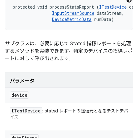
protected void processStatsReport (
ITestDevice
 devi
InputStreamSource
 dataStream, 

DeviceMetricData
 runData)
サブクラスは、必要に応じて Statsd 指標レポートを処理
するメソッドを実装できます。特定のデバイスの指標レポ
ートに対して呼び出されます。
パラメータ
device
ITest
Device
: statsd レポートの送信元となるテストデバ
イス
data
Stream