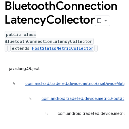
Bluetooth
Connection
Latency
Collector
public class
BluetoothConnectionLatencyCollector
extends
HostStatsdMetricCollector
java.lang.Object
↳
com.android.tradefed.device.metric.BaseDeviceMetric
↳
com.android.tradefed.device.metric.HostStat
↳
com.android.tradefed.device.metric