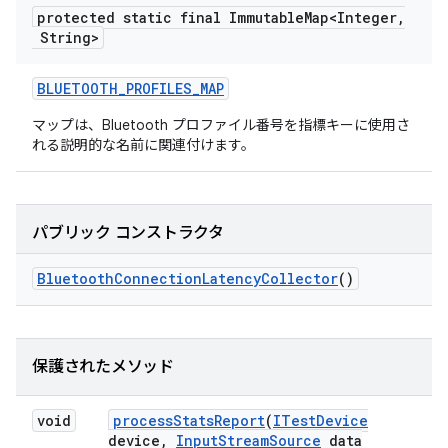
protected static final Immutable
Map<Integer
,
String>
BLUETOOTH
_
PROFILES
_
MAP
マップは、Bluetooth プロファイル番号を指標キーに使用さ
れる説明的な名前に関連付けます。
パブリック コンストラクタ
Bluetooth
Connection
Latency
Collector
()
保護されたメソッド
void
process
Stats
Report
(
ITest
Device
device
,
Input
Stream
Source
data