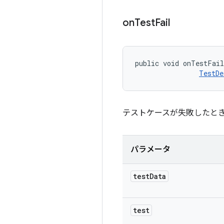
on
Test
Fail
public void onTestFai
TestDe
テストケースが失敗したと
パラメータ
test
Data
test