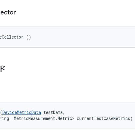
lector
cCollector ()
ド
(
DeviceMetricData
 testData, 

ring, MetricMeasurement.Metric> currentTestCaseMetrics)