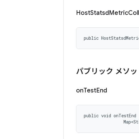
Host
Statsd
Metric
Col
public HostStatsdMetri
パブリック メソッ
on
Test
End
public void onTestEnd 
                Map<St