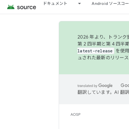
ドキュメント
Android ソース
2026 年より、トラ
第 2 四半期と第 4 四
latest-release
を使用
ュされた最新のリリース
Go
翻訳しています。AI 
AOSP