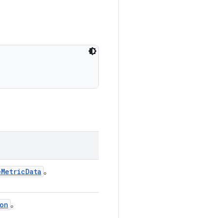
e
Metric
Data
。
on
。