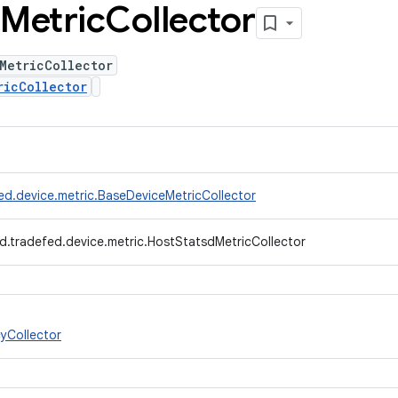
Metric
Collector
MetricCollector
ricCollector
ed.device.metric.BaseDeviceMetricCollector
d.tradefed.device.metric.HostStatsdMetricCollector
yCollector