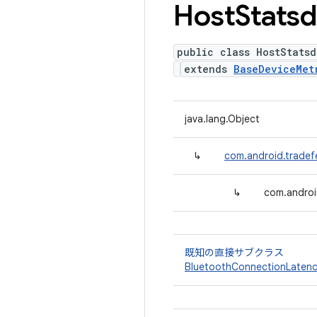
Host
Statsd
public class HostStatsd
extends
BaseDeviceMet
java.lang.Object
↳
com.android.tradef
↳
com.androi
既知の直接サブクラス
BluetoothConnectionLatenc