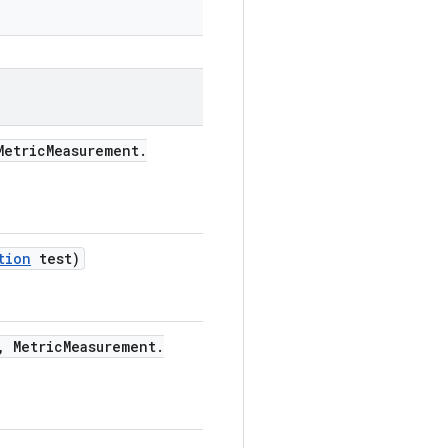
etric
Measurement
.
tion
test)
,
Metric
Measurement
.