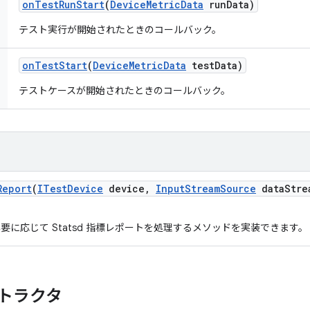
on
Test
Run
Start
(
Device
Metric
Data
run
Data)
テスト実行が開始されたときのコールバック。
on
Test
Start
(
Device
Metric
Data
test
Data)
テストケースが開始されたときのコールバック。
Report
(
ITest
Device
device
,
Input
Stream
Source
data
Stre
要に応じて Statsd 指標レポートを処理するメソッドを実装できます。
トラクタ