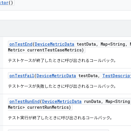
ctor
()
on
Test
End
(
Device
Metric
Data
test
Data
,
Map<String
,
M
Metric> current
Test
Case
Metrics)
テストケースが終了したときに呼び出されるコールバック。
on
Test
Fail
(
Device
Metric
Data
test
Data
,
Test
Descrip
テストケースが失敗したときに呼び出されるコールバック。
on
Test
Run
End
(
Device
Metric
Data
run
Data
,
Map<String
Metric> current
Run
Metrics)
テスト実行が終了したときに呼び出されるコールバック。