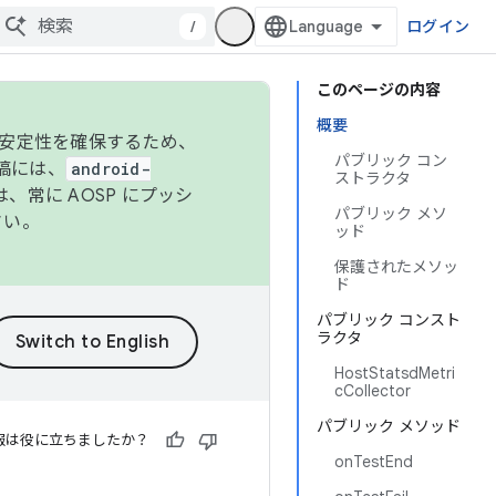
/
ログイン
このページの内容
概要
の安定性を確保するため、
パブリック コン
投稿には、
android-
ストラクタ
、常に AOSP にプッシ
パブリック メソ
さい。
ッド
保護されたメソッ
ド
パブリック コンスト
ラクタ
HostStatsdMetri
cCollector
パブリック メソッド
報は役に立ちましたか？
onTestEnd