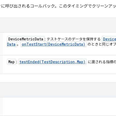
きに呼び出されるコールバック。このタイミングでクリーンア
Device
Metric
Data
Devic
: テストケースのデータを保持する
Data
onTestStart(
Device
Metric
Data)
。
のときと同じオブ
Map
testEnded(
Test
Description
,
Map)
:
に渡される指標