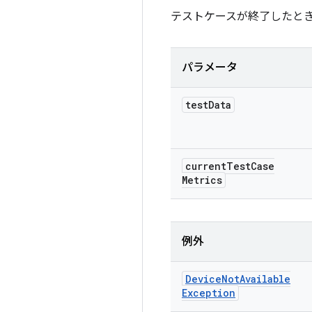
テストケースが終了したと
パラメータ
test
Data
current
Test
Case
Metrics
例外
Device
Not
Available
Exception