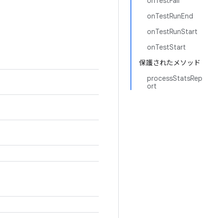
onTestFail
onTestRunEnd
onTestRunStart
onTestStart
保護されたメソッド
processStatsRep
ort