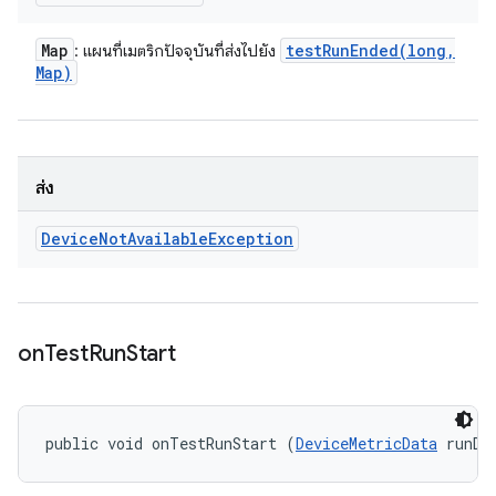
Map
testRunEnded(
long
,
: แผนที่เมตริกปัจจุบันที่ส่งไปยัง
Map)
ส่ง
Device
Not
Available
Exception
on
Test
Run
Start
public void onTestRunStart (
DeviceMetricData
 runDa