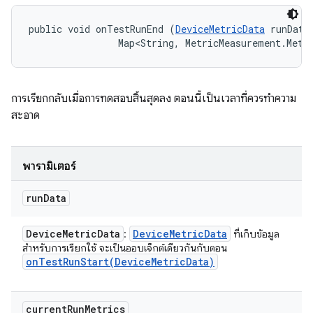
public void onTestRunEnd (
DeviceMetricData
 runData,
                Map<String, MetricMeasurement.Metr
การเรียกกลับเมื่อการทดสอบสิ้นสุดลง ตอนนี้เป็นเวลาที่ควรทำความ
สะอาด
พารามิเตอร์
run
Data
Device
Metric
Data
Device
Metric
Data
:
ที่เก็บข้อมูล
สําหรับการเรียกใช้ จะเป็นออบเจ็กต์เดียวกันกับตอน
onTestRunStart(
Device
Metric
Data)
current
Run
Metrics