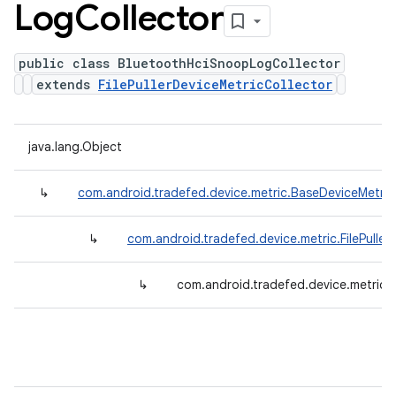
Log
Collector
public class BluetoothHciSnoopLogCollector
extends
FilePullerDeviceMetricCollector
java.lang.Object
↳
com.android.tradefed.device.metric.BaseDeviceMetric
↳
com.android.tradefed.device.metric.FilePuller
↳
com.android.tradefed.device.metric