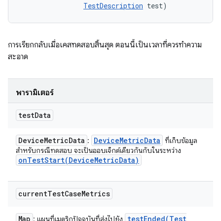
TestDescription
 test)
การเรียกกลับเมื่อเคสทดสอบสิ้นสุด ตอนนี้เป็นเวลาที่ควรทำความ
สะอาด
พารามิเตอร์
test
Data
Device
Metric
Data
Device
Metric
Data
:
ที่เก็บข้อมูล
สำหรับกรณีทดสอบ จะเป็นออบเจ็กต์เดียวกันกับในระหว่าง
onTestStart(
Device
Metric
Data)
current
Test
Case
Metrics
Map
testEnded(
Test
: แผนที่เมตริกปัจจุบันที่ส่งไปยัง