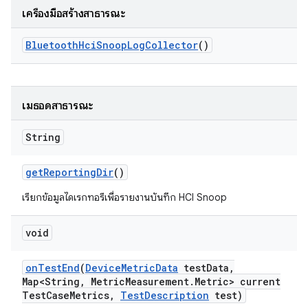
เครื่องมือสร้างสาธารณะ
Bluetooth
Hci
Snoop
Log
Collector
()
เมธอดสาธารณะ
String
get
Reporting
Dir
()
เรียกข้อมูลไดเรกทอรีเพื่อรายงานบันทึก HCI Snoop
void
on
Test
End
(
Device
Metric
Data
test
Data
,
Map<String
,
Metric
Measurement
.
Metric> current
Test
Case
Metrics
,
Test
Description
test)