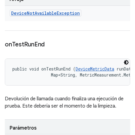
Device
Not
Available
Exception
on
Test
Run
End
public void onTestRunEnd (
DeviceMetricData
 runData,
                Map<String, MetricMeasurement.Metr
Devolución de llamada cuando finaliza una ejecución de
prueba. Este debería ser el momento de la limpieza.
Parámetros