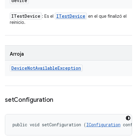
device
ITest
Device
ITest
Device
: Es el
en el que finalizó el
reinicio.
Arroja
Device
Not
Available
Exception
set
Configuration
public void setConfiguration (
IConfiguration
 confi