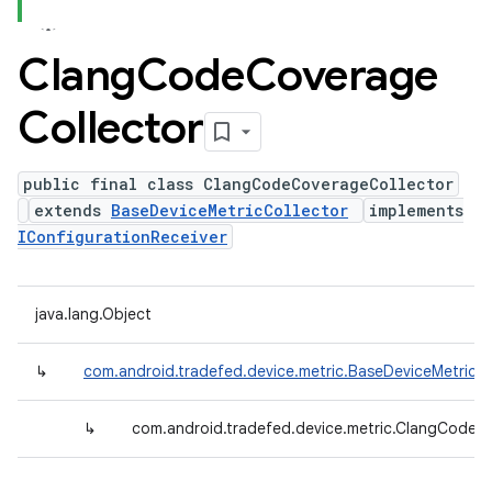
Clang
Code
Coverage
Collector
public final class ClangCodeCoverageCollector
extends
BaseDeviceMetricCollector
implements
IConfigurationReceiver
java.lang.Object
↳
com.android.tradefed.device.metric.BaseDeviceMetricCo
↳
com.android.tradefed.device.metric.ClangCodeC