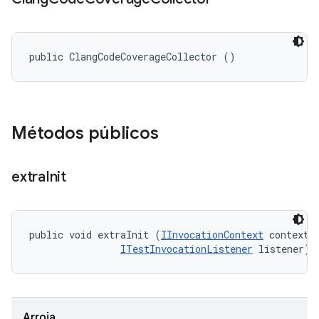
public ClangCodeCoverageCollector ()
Métodos públicos
extra
Init
public void extraInit (
IInvocationContext
 context, 
ITestInvocationListener
 listener)
Arroja