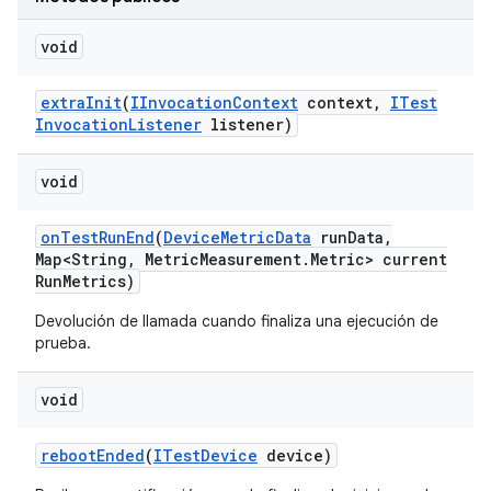
void
extra
Init
(
IInvocation
Context
context
,
ITest
Invocation
Listener
listener)
void
on
Test
Run
End
(
Device
Metric
Data
run
Data
,
Map<String
,
Metric
Measurement
.
Metric> current
Run
Metrics)
Devolución de llamada cuando finaliza una ejecución de
prueba.
void
reboot
Ended
(
ITest
Device
device)