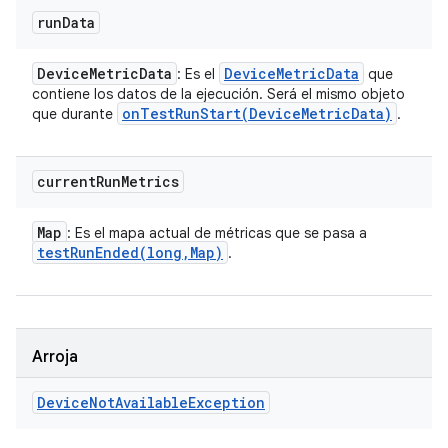
run
Data
Device
Metric
Data
Device
Metric
Data
: Es el
que
contiene los datos de la ejecución. Será el mismo objeto
onTestRunStart(
Device
Metric
Data)
que durante
.
current
Run
Metrics
Map
: Es el mapa actual de métricas que se pasa a
testRunEnded(
long
,
Map)
.
Arroja
Device
Not
Available
Exception