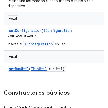
Recibe una notificación cuando finaliza el reinicio en el
dispositivo.
void
set
Configuration
(
IConfiguration
configuration)
IConfiguration
Inserta el
en uso.
void
set
Run
Util
(
IRun
Util
run
Util)
Constructores públicos
Clang
Code
Coverage
Collector