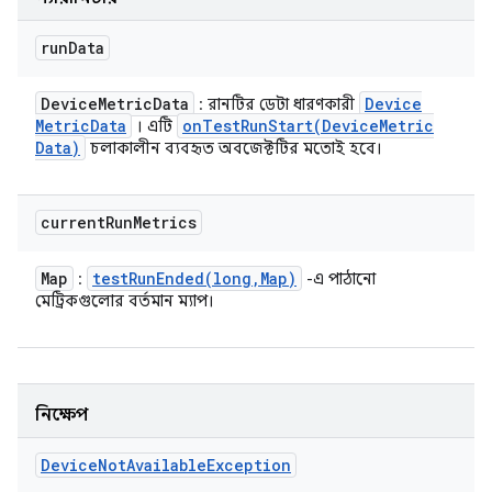
run
Data
Device
Metric
Data
Device
: রানটির ডেটা ধারণকারী
Metric
Data
onTestRunStart(
Device
Metric
। এটি
Data)
চলাকালীন ব্যবহৃত অবজেক্টটির মতোই হবে।
current
Run
Metrics
Map
testRunEnded(
long
,
Map)
:
-এ পাঠানো
মেট্রিকগুলোর বর্তমান ম্যাপ।
নিক্ষেপ
Device
Not
Available
Exception