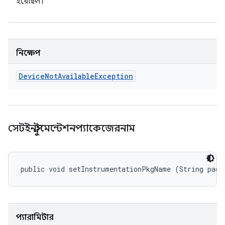
হয়েছিল।
নিক্ষেপ
Device
Not
Available
Exception
সেটইনস্ট্রুমেন্টেশনপ্যাকেজেরনাম
public void setInstrumentationPkgName (String pack
প্যারামিটার