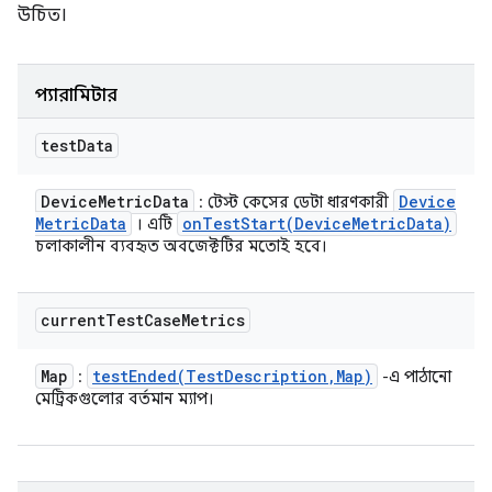
উচিত।
প্যারামিটার
test
Data
Device
Metric
Data
Device
: টেস্ট কেসের ডেটা ধারণকারী
Metric
Data
onTestStart(
Device
Metric
Data)
। এটি
চলাকালীন ব্যবহৃত অবজেক্টটির মতোই হবে।
current
Test
Case
Metrics
Map
testEnded(
Test
Description
,
Map)
:
-এ পাঠানো
মেট্রিকগুলোর বর্তমান ম্যাপ।