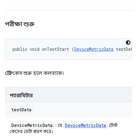
পরীক্ষা শুরু
public void onTestStart (
DeviceMetricData
 testData
টেস্ট কেস শুরু হলে কলব্যাক।
প্যারামিটার
test
Data
Device
Metric
Data
Device
Metric
Data
: যে
টেস্ট
কেসের ডেটা ধারণ করে।