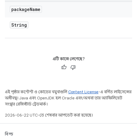
package
Name
String
এটি কাজে লেগেছে?
এই পৃষ্ঠার কন্টেন্ট ও কোডের নমুনাগুলি
Content License
-এ বর্ণিত লাইসেন্সের
অধীনস্থ। Java এবং OpenJDK হল Oracle এবং/অথবা তার অ্যাফিলিয়েট
সংস্থার রেজিস্টার্ড ট্রেডমার্ক।
2026-06-22 UTC-তে শেষবার আপডেট করা হয়েছে।
বিল্ড