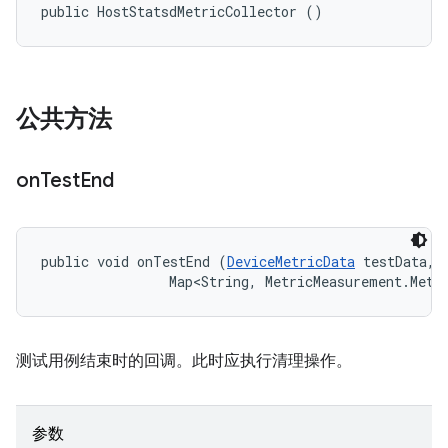
public HostStatsdMetricCollector ()
公共方法
on
Test
End
public void onTestEnd (
DeviceMetricData
 testData, 

                Map<String, MetricMeasurement.Metr
测试用例结束时的回调。此时应执行清理操作。
参数