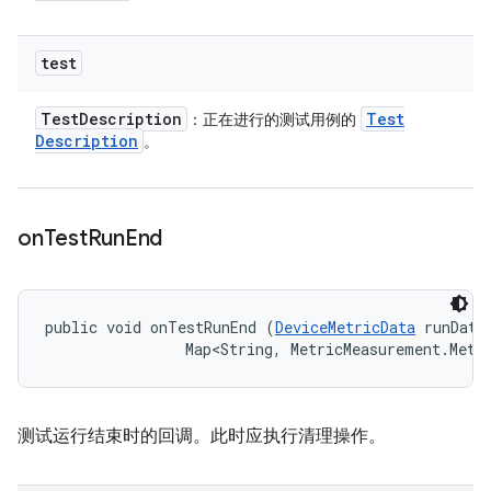
test
Test
Description
Test
：正在进行的测试用例的
Description
。
on
Test
Run
End
public void onTestRunEnd (
DeviceMetricData
 runData,
                Map<String, MetricMeasurement.Metr
测试运行结束时的回调。此时应执行清理操作。