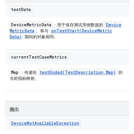
test
Data
Device
Metric
Data
Device
：用于保存测试用例数据的
Metric
Data
onTestStart(
Device
Metric
。将与
Data)
期间的对象相同。
current
Test
Case
Metrics
Map
testEnded(
Test
Description
,
Map)
：传递给
的
当前指标映射。
抛出
Device
Not
Available
Exception