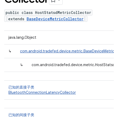
public class HostStatsdMetricCollector
extends
BaseDeviceMetricCollector
java.lang.Object
↳
com.android.tradefed.device.metric.BaseDeviceMetricCo
↳
com.android.tradefed.device.metric.HostStatsdM
已知的直接子类
BluetoothConnectionLatencyCollector
已知的间接子类