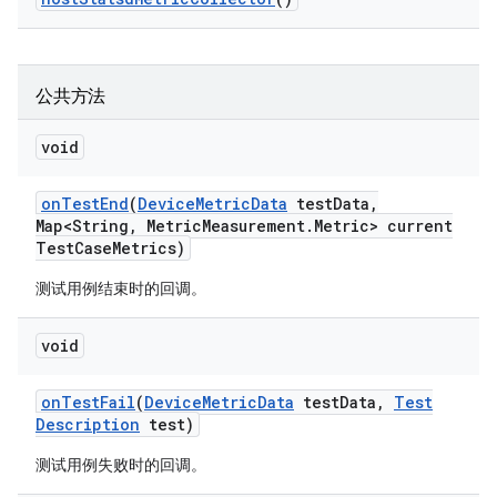
公共方法
void
on
Test
End
(
Device
Metric
Data
test
Data
,
Map<String
,
Metric
Measurement
.
Metric> current
Test
Case
Metrics)
测试用例结束时的回调。
void
on
Test
Fail
(
Device
Metric
Data
test
Data
,
Test
Description
test)
测试用例失败时的回调。