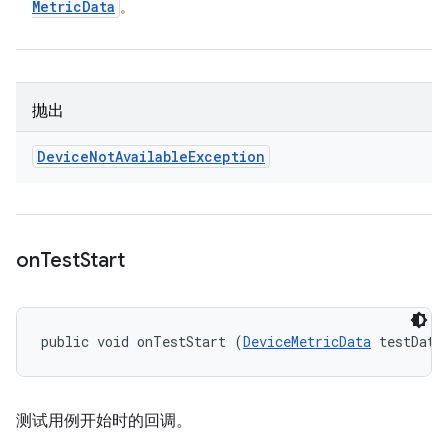
Metric
Data
。
抛出
Device
Not
Available
Exception
on
Test
Start
public void onTestStart (
DeviceMetricData
 testData
测试用例开始时的回调。