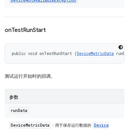
Device
Not
Available
Exception
on
Test
Run
Start
public void onTestRunStart (
DeviceMetricData
 runDa
测试运行开始时的回调。
参数
run
Data
Device
Metric
Data
Device
：用于保存运行数据的