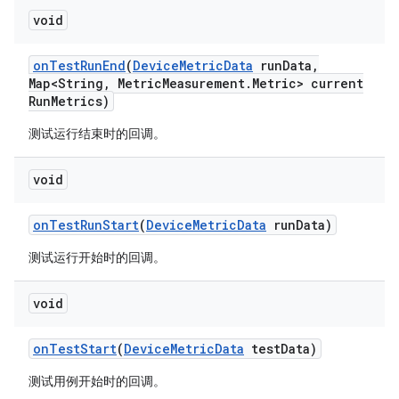
void
on
Test
Run
End
(
Device
Metric
Data
run
Data
,
Map<String
,
Metric
Measurement
.
Metric> current
Run
Metrics)
测试运行结束时的回调。
void
on
Test
Run
Start
(
Device
Metric
Data
run
Data)
测试运行开始时的回调。
void
on
Test
Start
(
Device
Metric
Data
test
Data)
测试用例开始时的回调。