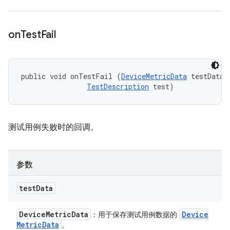
on
Test
Fail
public void onTestFail (
DeviceMetricData
 testData, 
TestDescription
 test)
测试用例失败时的回调。
参数
test
Data
Device
Metric
Data
Device
：用于保存测试用例数据的
Metric
Data
。