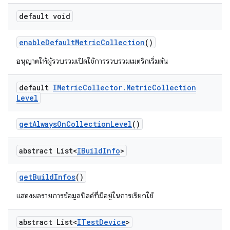
default void
enable
Default
Metric
Collection
()
อนุญาตให้ผู้รวบรวมเปิดใช้การรวบรวมเมตริกเริ่มต้น
default
IMetric
Collector
.
Metric
Collection
Level
get
Always
On
Collection
Level
()
abstract List<
IBuild
Info
>
get
Build
Infos
()
แสดงผลรายการข้อมูลบิลด์ที่มีอยู่ในการเรียกใช้
abstract List<
ITest
Device
>