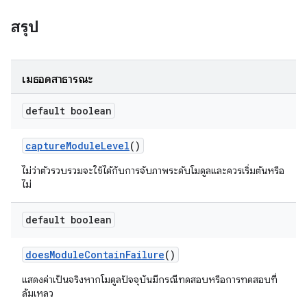
สรุป
เมธอดสาธารณะ
default boolean
capture
Module
Level
()
ไม่ว่าตัวรวบรวมจะใช้ได้กับการจับภาพระดับโมดูลและควรเริ่มต้นหรือ
ไม่
default boolean
does
Module
Contain
Failure
()
แสดงค่าเป็นจริงหากโมดูลปัจจุบันมีกรณีทดสอบหรือการทดสอบที่
ล้มเหลว