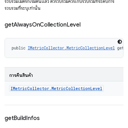
รวบรวมเมตริกเริ่มต้นแล้ว ตัวรวบรวมควรเก็บรวบรวมที่ระดับการ
รวบรวมที่ระบุเท่านั้น
get
Always
On
Collection
Level
public 
IMetricCollector.MetricCollectionLevel
 getA
การคืนสินค้า
IMetric
Collector
.
Metric
Collection
Level
get
Build
Infos