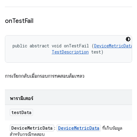
on
Test
Fail
public abstract void onTestFail (
DeviceMetricData
 
TestDescription
 test)
การเรียกกลับเมื่อกรอบการทดสอบล้มเหลว
พารามิเตอร์
test
Data
Device
Metric
Data
Device
Metric
Data
:
ที่เก็บข้อมูล
สำหรับกรณีทดสอบ