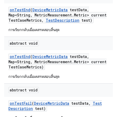
on
Test
End
(
Device
Metric
Data
test
Data
,
Map<String
,
Metric
Measurement
.
Metric> current
Test
Case
Metrics
,
Test
Description
test)
การเรียกกลับเมื่อเคสทดสอบสิ้นสุด
abstract void
on
Test
End
(
Device
Metric
Data
test
Data
,
Map<String
,
Metric
Measurement
.
Metric> current
Test
Case
Metrics)
การเรียกกลับเมื่อเคสทดสอบสิ้นสุด
abstract void
on
Test
Fail
(
Device
Metric
Data
test
Data
,
Test
Description
test)