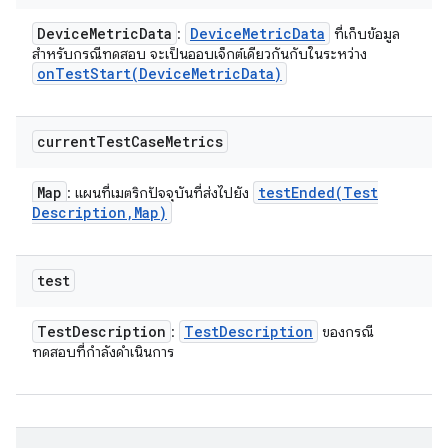
Device
Metric
Data
Device
Metric
Data
:
ที่เก็บข้อมูล
สำหรับกรณีทดสอบ จะเป็นออบเจ็กต์เดียวกันกับในระหว่าง
onTestStart(
Device
Metric
Data)
current
Test
Case
Metrics
Map
testEnded(
Test
: แผนที่เมตริกปัจจุบันที่ส่งไปยัง
Description
,
Map)
test
Test
Description
Test
Description
:
ของกรณี
ทดสอบที่กำลังดำเนินการ