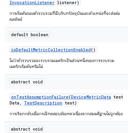
Invocation
Listener
listener)
การเริ่มต้นของตัวรวบรวมที่มีบริบทปัจจุบันและตำแหน่งที่จะส่งต่อ
ผลลัพธ์
default boolean
is
Default
Metric
Collection
Enabled
()
ไม่ว่าตัวรวบรวมจะรวบรวมเมตริกเป็นส่วนหนึ่งของการรวบรวม
เมตริกเริ่มต้นหรือไม่
abstract void
on
Test
Assumption
Failure
(
Device
Metric
Data
test
Data
,
Test
Description
test)
การเรียกกลับเมื่อกรณีทดสอบล้มเหลวเนื่องจากสมมติฐานไม่ถูกต้อง
abstract void