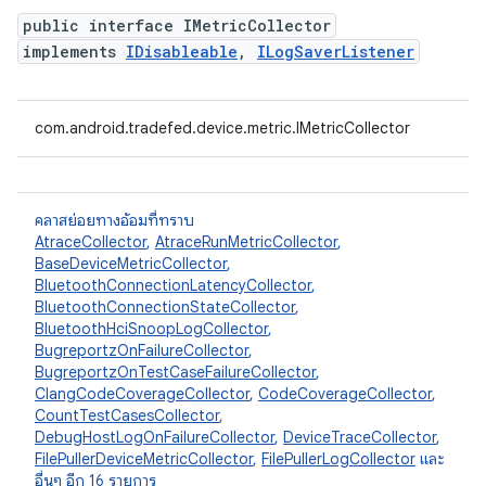
public interface IMetricCollector
implements
IDisableable
,
ILogSaverListener
com.android.tradefed.device.metric.IMetricCollector
คลาสย่อยทางอ้อมที่ทราบ
AtraceCollector
,
AtraceRunMetricCollector
,
BaseDeviceMetricCollector
,
BluetoothConnectionLatencyCollector
,
BluetoothConnectionStateCollector
,
BluetoothHciSnoopLogCollector
,
BugreportzOnFailureCollector
,
BugreportzOnTestCaseFailureCollector
,
ClangCodeCoverageCollector
,
CodeCoverageCollector
,
CountTestCasesCollector
,
DebugHostLogOnFailureCollector
,
DeviceTraceCollector
,
FilePullerDeviceMetricCollector
,
FilePullerLogCollector
และ
อื่นๆ อีก 16 รายการ