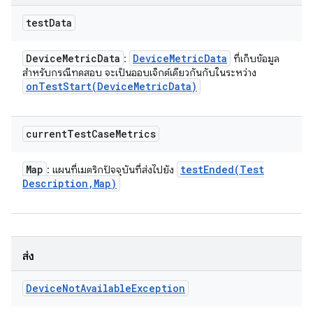
test
Data
Device
Metric
Data
Device
Metric
Data
:
ที่เก็บข้อมูล
สำหรับกรณีทดสอบ จะเป็นออบเจ็กต์เดียวกันกับในระหว่าง
onTestStart(
Device
Metric
Data)
current
Test
Case
Metrics
Map
testEnded(
Test
: แผนที่เมตริกปัจจุบันที่ส่งไปยัง
Description
,
Map)
ส่ง
Device
Not
Available
Exception