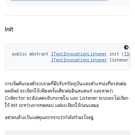
init
public abstract 
ITestInvocationListener
 init (
IInv
ITestInvocationListener
 listener)
การเริ่มต้นของตัวรวบรวมที่มีบริบทปัจจุบันและตำแหน่งที่จะส่งต่อ
ผลลัพธ์ จะเรียกใช้เพียงครั้งเดียวต่ออินสแตนซ์ และคาดว่า
Collector จะอัปเดตบริบทภายใน และ Listener ระบบจะไม่เรียก
ใช้ Init ระหว่างการทดสอบ แต่จะเรียกใช้ก่อนเสมอ
อย่าลบล้างเว้นแต่คุณจะทราบว่ากำลังทำอะไรอยู่