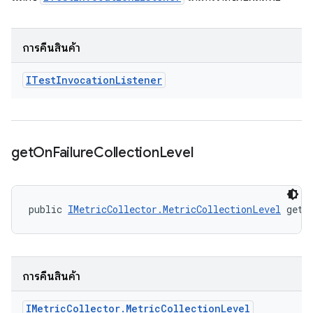
การคืนสินค้า
ITest
Invocation
Listener
get
On
Failure
Collection
Level
public 
IMetricCollector.MetricCollectionLevel
 getO
การคืนสินค้า
IMetric
Collector
.
Metric
Collection
Level