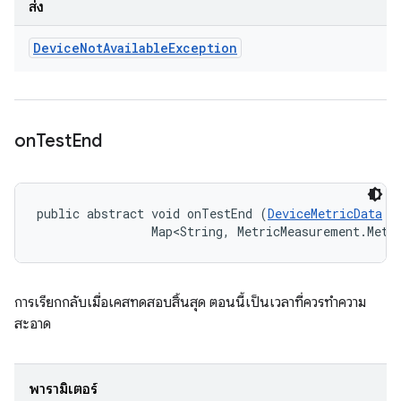
ส่ง
Device
Not
Available
Exception
on
Test
End
public abstract void onTestEnd (
DeviceMetricData
 t
                Map<String, MetricMeasurement.Metr
การเรียกกลับเมื่อเคสทดสอบสิ้นสุด ตอนนี้เป็นเวลาที่ควรทำความ
สะอาด
พารามิเตอร์