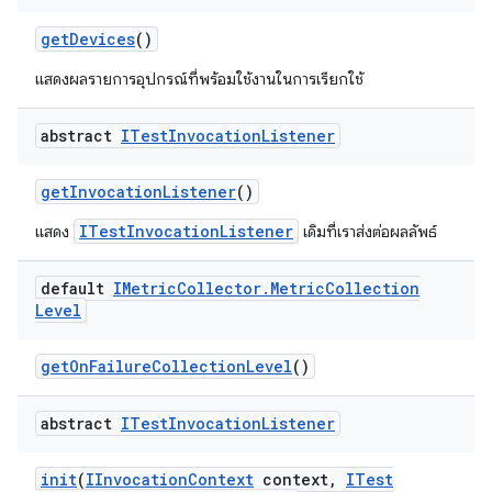
get
Devices
()
แสดงผลรายการอุปกรณ์ที่พร้อมใช้งานในการเรียกใช้
abstract
ITest
Invocation
Listener
get
Invocation
Listener
()
ITestInvocationListener
แสดง
เดิมที่เราส่งต่อผลลัพธ์
default
IMetric
Collector
.
Metric
Collection
Level
get
On
Failure
Collection
Level
()
abstract
ITest
Invocation
Listener
init
(
IInvocation
Context
context
,
ITest