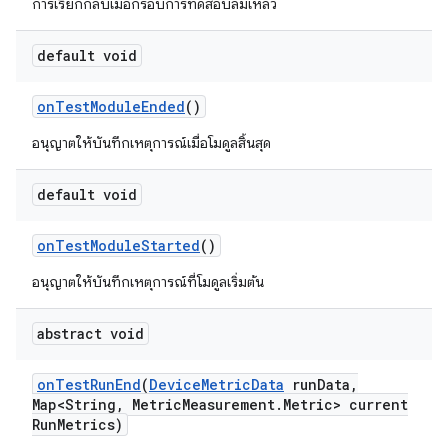
การเรียกกลับเมื่อกรอบการทดสอบล้มเหลว
default void
on
Test
Module
Ended
()
อนุญาตให้บันทึกเหตุการณ์เมื่อโมดูลสิ้นสุด
default void
on
Test
Module
Started
()
อนุญาตให้บันทึกเหตุการณ์ที่โมดูลเริ่มต้น
abstract void
on
Test
Run
End
(
Device
Metric
Data
run
Data
,
Map<String
,
Metric
Measurement
.
Metric> current
Run
Metrics)