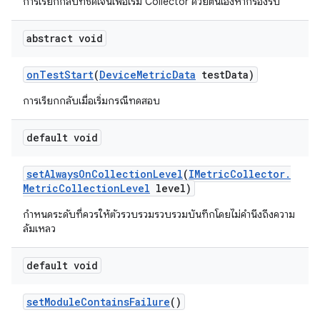
การเรียกกลับที่ชัดเจนเพื่อเริ่ม Collector ด้วยตนเองหากรองรับ
abstract void
on
Test
Start
(
Device
Metric
Data
test
Data)
การเรียกกลับเมื่อเริ่มกรณีทดสอบ
default void
set
Always
On
Collection
Level
(
IMetric
Collector
.
Metric
Collection
Level
level)
กำหนดระดับที่ควรให้ตัวรวบรวมรวบรวมบันทึกโดยไม่คำนึงถึงความ
ล้มเหลว
default void
set
Module
Contains
Failure
()