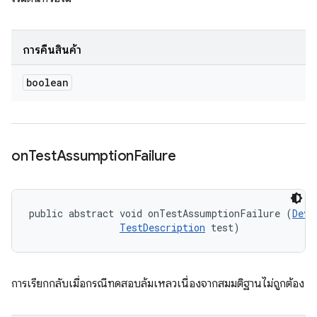
การคืนสินค้า
boolean
on
Test
Assumption
Failure
public abstract void onTestAssumptionFailure (
Devi
TestDescription
 test)
การเรียกกลับเมื่อกรณีทดสอบล้มเหลวเนื่องจากสมมติฐานไม่ถูกต้อง