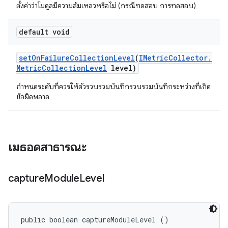
ตั้งค่าว่าโมดูลมีความล้มเหลวหรือไม่ (กรณีทดสอบ การทดสอบ)
default void
set
On
Failure
Collection
Level
(
IMetric
Collector
.
Metric
Collection
Level
level)
กำหนดระดับที่ควรให้ตัวรวบรวมบันทึกรวบรวมบันทึกระหว่างที่เกิด
ข้อผิดพลาด
เมธอดสาธารณะ
capture
Module
Level
public boolean captureModuleLevel ()