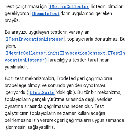
Test çalıştırması için
IMetricCollector
listesini almaları
gerekiyorsa
IRemoteTest
'ların uygulaması gereken
arayüz.
Bu arayüzü uygulayan testlerin varsayılan
ITestInvocationListener
, toplayıcılarla donatılmaz. Bu
işlem,
IMetricCollector.init(IInvocationContext,ITestIn
vocationListener)
aracılığıyla testler tarafından
yapılmalıdır.
Bazı test mekanizmaları, Tradefed geri çağırmalarını
arabelleğe almayı ve sonunda yeniden oynatmayı
içeriyordu (
ITestSuite
'daki gibi). Bu tür bir mekanizma,
toplayıcıların gerçek yürütme sırasında değil, yeniden
oynatma sırasında çağrılmasına neden olur. Test
çalıştırıcının toplayıcıların ne zaman kullanılacağını
belirlemesine izin vererek geri çağırmaların uygun zamanda
işlenmesini sağlayabiliriz.