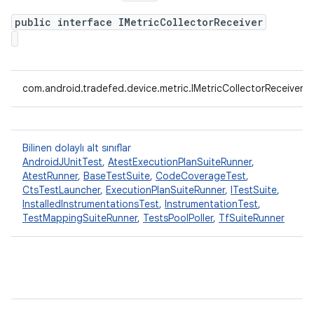
public interface IMetricCollectorReceiver
com.android.tradefed.device.metric.IMetricCollectorReceiver
Bilinen dolaylı alt sınıflar
AndroidJUnitTest
,
AtestExecutionPlanSuiteRunner
,
AtestRunner
,
BaseTestSuite
,
CodeCoverageTest
,
CtsTestLauncher
,
ExecutionPlanSuiteRunner
,
ITestSuite
,
InstalledInstrumentationsTest
,
InstrumentationTest
,
TestMappingSuiteRunner
,
TestsPoolPoller
,
TfSuiteRunner