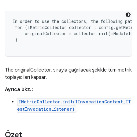
In order to use the collectors, the following patte
 for (IMetricCollector collector : config.getMetric
     originalCollector = collector.init(mModuleInvo
 }

The originalCollector, sırayla çağrılacak şekilde tüm metrik
toplayıcıları kapsar.
Ayrıca bkz.:
IMetricCollector.init(IInvocationContext,IT
estInvocationListener)
Özet