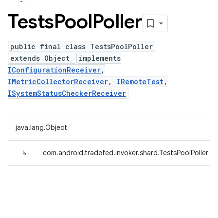
Tests
Pool
Poller
public final class TestsPoolPoller
extends Object
implements
IConfigurationReceiver
,
IMetricCollectorReceiver
,
IRemoteTest
,
ISystemStatusCheckerReceiver
java.lang.Object
↳
com.android.tradefed.invoker.shard.TestsPoolPoller