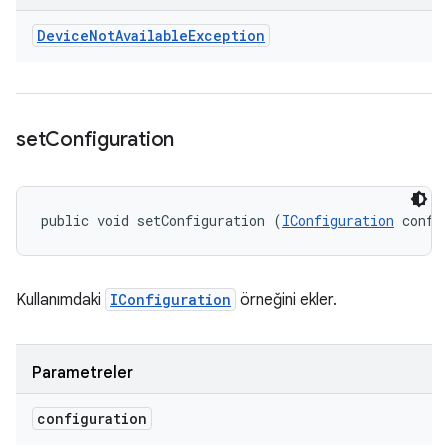
Device
Not
Available
Exception
set
Configuration
public void setConfiguration (
IConfiguration
 confi
Kullanımdaki
IConfiguration
örneğini ekler.
Parametreler
configuration