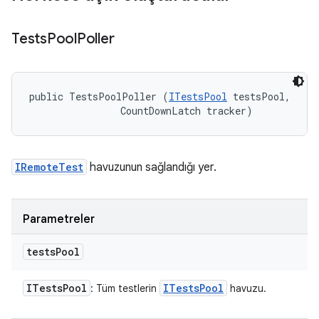
Tests
Pool
Poller
public TestsPoolPoller (
ITestsPool
 testsPool, 

                CountDownLatch tracker)
IRemoteTest
havuzunun sağlandığı yer.
Parametreler
tests
Pool
ITests
Pool
ITests
Pool
: Tüm testlerin
havuzu.