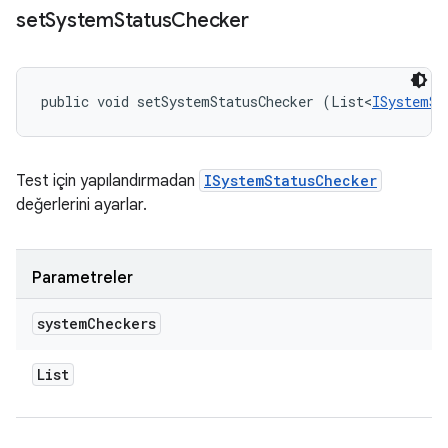
set
System
Status
Checker
public void setSystemStatusChecker (List<
ISystemSt
Test için yapılandırmadan
ISystemStatusChecker
değerlerini ayarlar.
Parametreler
system
Checkers
List