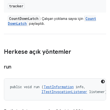
tracker
Count
Down
Latch
Count
: Çalışan yoklama sayısı için
Down
Latch
paylaşıldı.
Herkese açık yöntemler
run
public void run (
TestInformation
 info, 

ITestInvocationListener
 listener)