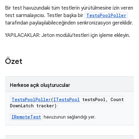
Bir test havuzundaki tüm testlerin yürütülmesine izin veren
test sarmalayıcısı. Testler başka bir
TestsPoolPoller
tarafından paylaşılabileceğinden senkronizasyon gereklidir.
YAPILACAKLAR: Jeton modülü/testleri için işleme ekleyin.
Özet
Herkese açık oluşturucular
Tests
Pool
Poller
(
ITests
Pool
tests
Pool
,
Count
Down
Latch tracker)
IRemoteTest
havuzunun sağlandığı yer.