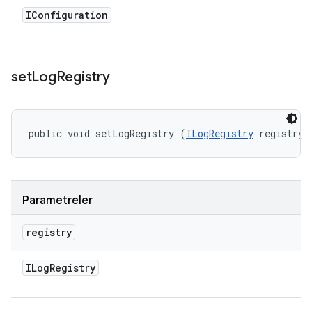
IConfiguration
set
Log
Registry
public void setLogRegistry (
ILogRegistry
 registry)
Parametreler
registry
ILog
Registry