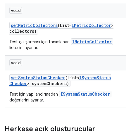
void
set
Metric
Collectors
(List<
IMetric
Collector
>
collectors)
IMetricCollector
Test çalıştırması için tanımlanan
listesini ayarlar.
void
set
System
Status
Checker
(List<
ISystem
Status
Checker
> system
Checkers)
ISystemStatusChecker
Test için yapılandırmadan
değerlerini ayarlar.
Herkese açık oluşturucular