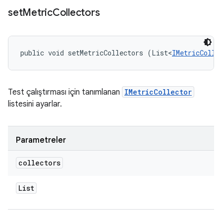
set
Metric
Collectors
public void setMetricCollectors (List<
IMetricColle
Test çalıştırması için tanımlanan
IMetricCollector
listesini ayarlar.
Parametreler
collectors
List