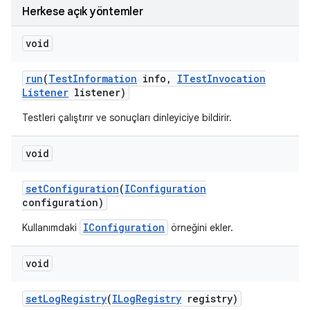
Herkese açık yöntemler
void
run
(
Test
Information
info
,
ITest
Invocation
Listener
listener)
Testleri çalıştırır ve sonuçları dinleyiciye bildirir.
void
set
Configuration
(
IConfiguration
configuration)
IConfiguration
Kullanımdaki
örneğini ekler.
void
set
Log
Registry
(
ILog
Registry
registry)