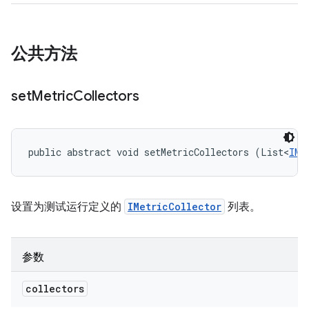
公共方法
set
Metric
Collectors
public abstract void setMetricCollectors (List<
IMe
设置为测试运行定义的
IMetricCollector
列表。
参数
collectors