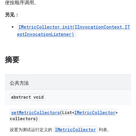
便按顺序调用。
另见：
IMetricCollector.init(IInvocationContext,IT
estInvocationListener)
摘要
公共方法
abstract void
set
Metric
Collectors
(List<
IMetric
Collector
>
collectors)
IMetricCollector
设置为测试运行定义的
列表。