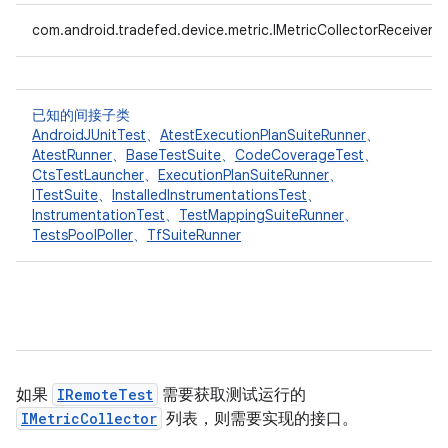
com.android.tradefed.device.metric.IMetricCollectorReceiver
已知的间接子类
AndroidJUnitTest
、
AtestExecutionPlanSuiteRunner
、
AtestRunner
、
BaseTestSuite
、
CodeCoverageTest
、
CtsTestLauncher
、
ExecutionPlanSuiteRunner
、
ITestSuite
、
InstalledInstrumentationsTest
、
InstrumentationTest
、
TestMappingSuiteRunner
、
TestsPoolPoller
、
TfSuiteRunner
如果
IRemoteTest
需要获取测试运行的
IMetricCollector
列表，则需要实现的接口。