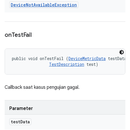
Device
Not
Available
Exception
on
Test
Fail
public void onTestFail (
DeviceMetricData
 testData, 
TestDescription
 test)
Callback saat kasus pengujian gagal.
Parameter
test
Data