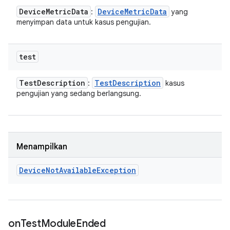
Device
Metric
Data
Device
Metric
Data
:
yang
menyimpan data untuk kasus pengujian.
test
Test
Description
Test
Description
:
kasus
pengujian yang sedang berlangsung.
Menampilkan
Device
Not
Available
Exception
on
Test
Module
Ended