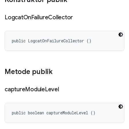
Logcat
On
Failure
Collector
public LogcatOnFailureCollector ()
Metode publik
capture
Module
Level
public boolean captureModuleLevel ()