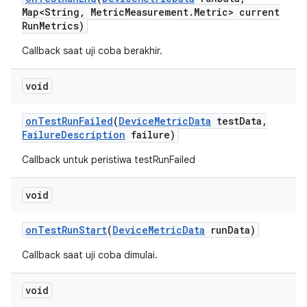
Map<String
,
Metric
Measurement
.
Metric> current
Run
Metrics)
Callback saat uji coba berakhir.
void
on
Test
Run
Failed
(
Device
Metric
Data
test
Data
,
Failure
Description
failure)
Callback untuk peristiwa testRunFailed
void
on
Test
Run
Start
(
Device
Metric
Data
run
Data)
Callback saat uji coba dimulai.
void