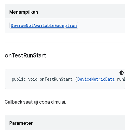
Menampilkan
Device
Not
Available
Exception
on
Test
Run
Start
public void onTestRunStart (
DeviceMetricData
 runDa
Callback saat uji coba dimulai.
Parameter