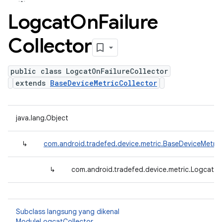
Logcat
On
Failure
Collector
public class LogcatOnFailureCollector
extends
BaseDeviceMetricCollector
java.lang.Object
↳
com.android.tradefed.device.metric.BaseDeviceMetric
↳
com.android.tradefed.device.metric.LogcatOn
Subclass langsung yang dikenal
ModuleLogcatCollector