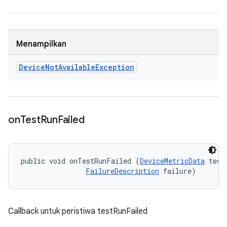
Menampilkan
Device
Not
Available
Exception
on
Test
Run
Failed
public void onTestRunFailed (
DeviceMetricData
 testD
FailureDescription
 failure)
Callback untuk peristiwa testRunFailed