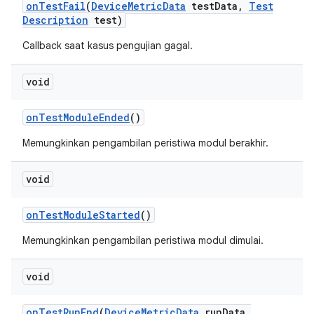
on
Test
Fail
(
Device
Metric
Data
test
Data
,
Test
Description
test)
Callback saat kasus pengujian gagal.
void
on
Test
Module
Ended
()
Memungkinkan pengambilan peristiwa modul berakhir.
void
on
Test
Module
Started
()
Memungkinkan pengambilan peristiwa modul dimulai.
void
on
Test
Run
End
(
Device
Metric
Data
run
Data
,