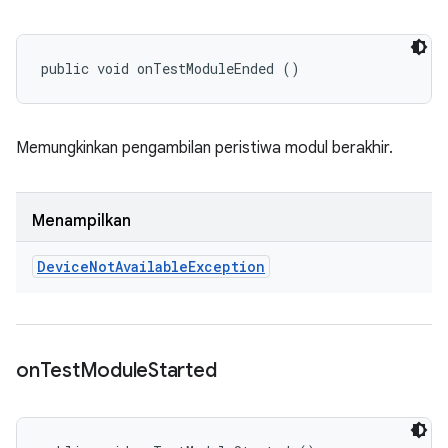
public void onTestModuleEnded ()
Memungkinkan pengambilan peristiwa modul berakhir.
Menampilkan
Device
Not
Available
Exception
on
Test
Module
Started