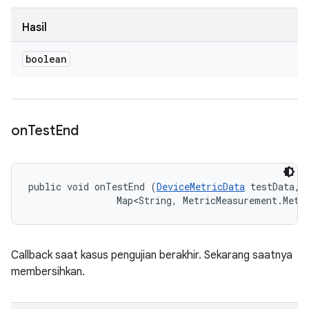
Hasil
boolean
on
Test
End
public void onTestEnd (
DeviceMetricData
 testData, 

                Map<String, MetricMeasurement.Metr
Callback saat kasus pengujian berakhir. Sekarang saatnya
membersihkan.