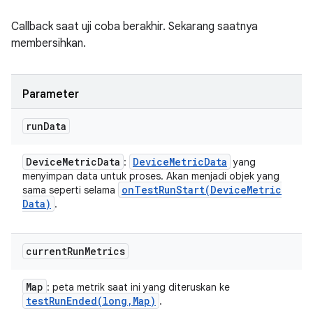
Callback saat uji coba berakhir. Sekarang saatnya
membersihkan.
Parameter
run
Data
Device
Metric
Data
Device
Metric
Data
:
yang
menyimpan data untuk proses. Akan menjadi objek yang
onTestRunStart(
Device
Metric
sama seperti selama
Data)
.
current
Run
Metrics
Map
: peta metrik saat ini yang diteruskan ke
testRunEnded(
long
,
Map)
.