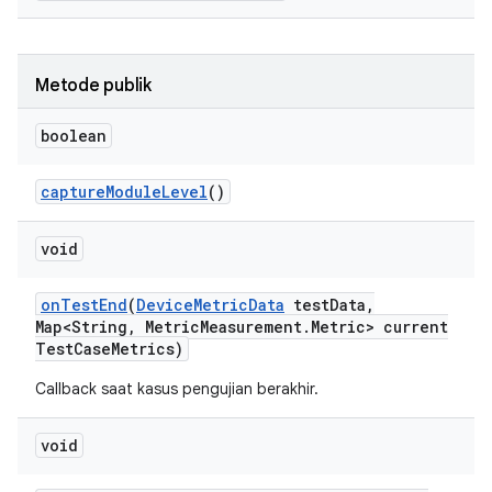
Metode publik
boolean
capture
Module
Level
()
void
on
Test
End
(
Device
Metric
Data
test
Data
,
Map<String
,
Metric
Measurement
.
Metric> current
Test
Case
Metrics)
Callback saat kasus pengujian berakhir.
void