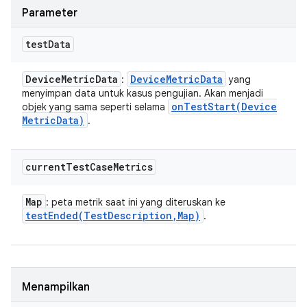
Parameter
test
Data
Device
Metric
Data
Device
Metric
Data
:
yang
menyimpan data untuk kasus pengujian. Akan menjadi
onTestStart(
Device
objek yang sama seperti selama
Metric
Data)
.
current
Test
Case
Metrics
Map
: peta metrik saat ini yang diteruskan ke
testEnded(
Test
Description
,
Map)
.
Menampilkan