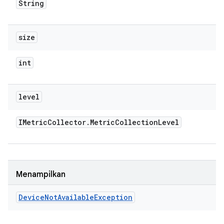
String
size
int
level
IMetric
Collector
.
Metric
Collection
Level
Menampilkan
Device
Not
Available
Exception