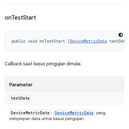
on
Test
Start
public void onTestStart (
DeviceMetricData
 testData
Callback saat kasus pengujian dimulai.
Parameter
test
Data
Device
Metric
Data
Device
Metric
Data
:
yang
menyimpan data untuk kasus pengujian.