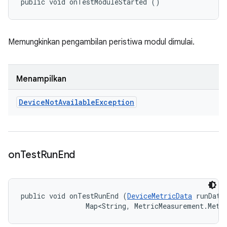
public void onTestModuleStarted ()
Memungkinkan pengambilan peristiwa modul dimulai.
Menampilkan
Device
Not
Available
Exception
on
Test
Run
End
public void onTestRunEnd (
DeviceMetricData
 runData,
                Map<String, MetricMeasurement.Metr