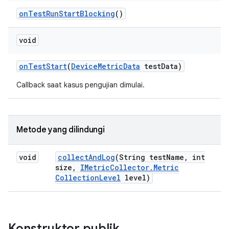
on
Test
Run
Start
Blocking
()
void
on
Test
Start
(
Device
Metric
Data
test
Data)
Callback saat kasus pengujian dimulai.
Metode yang dilindungi
void
collect
And
Log
(String test
Name
,
int
size
,
IMetric
Collector
.
Metric
Collection
Level
level)
Konstruktor publik