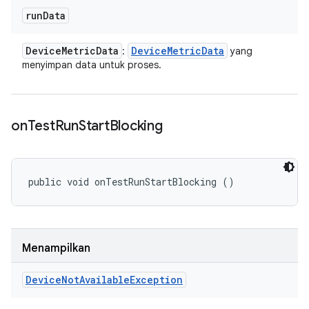
run
Data
Device
Metric
Data
Device
Metric
Data
:
yang
menyimpan data untuk proses.
on
Test
Run
Start
Blocking
public void onTestRunStartBlocking ()
Menampilkan
Device
Not
Available
Exception