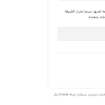
 نفسها. سيتم اعتبار الطريقة
عات متعددة.
. إنّ Java وOpenJDK هما علامتان تجاريتان مسجَّلتان لشركة Oracle و/أو