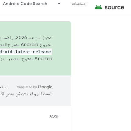
المستندات
Android Code Search
اعتبارًا من
مشروع Android مفتوح المصدر (AOSP) في الربعَين الثاني والرابع. لبناء مشروع Android مفتوح المصدر والمساهمة فيه، استخدِم
droid-latest-release
Android مفتوح المصدر. لمزيد من المعلومات، يُرجى الاطّلاع على
المفضّلة، وقد تتضمّن بعض الأ
AOSP