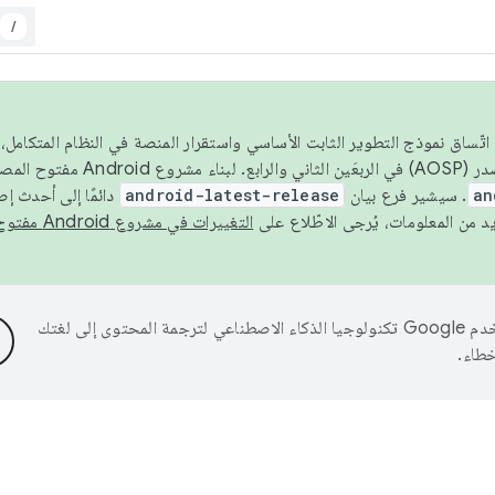
/
 عام 2026، ولضمان اتّساق نموذج التطوير الثابت الأساسي واستقرار المنصة في النظام المت
an
. سيشير فرع بيان
android-latest-release
دائمًا إلى أحدث إ
التغييرات في مشروع Android مفتوح المصدر
تستخدم Google تكنولوجيا الذكاء الاصطناعي لترجمة المحتوى إلى لغتك
خطاء.