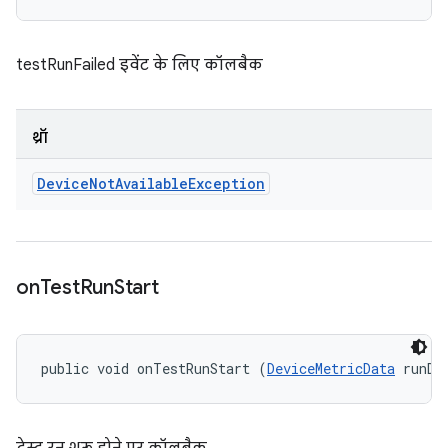
testRunFailed इवेंट के लिए कॉलबैक
थ्रॉ
Device
Not
Available
Exception
on
Test
Run
Start
public void onTestRunStart (
DeviceMetricData
 runDa