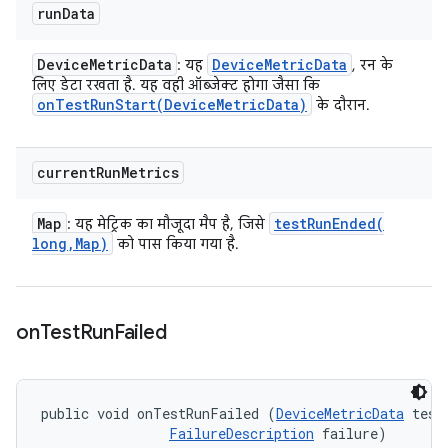
run
Data
Device
Metric
Data
Device
Metric
Data
: यह
, रन के
लिए डेटा रखता है. यह वही ऑब्जेक्ट होगा जैसा कि
onTestRunStart(
Device
Metric
Data)
के दौरान.
current
Run
Metrics
Map
testRunEnded(
: यह मेट्रिक का मौजूदा मैप है, जिसे
long
,
Map)
को पास किया गया है.
on
Test
Run
Failed
public void onTestRunFailed (
DeviceMetricData
 testD
FailureDescription
 failure)