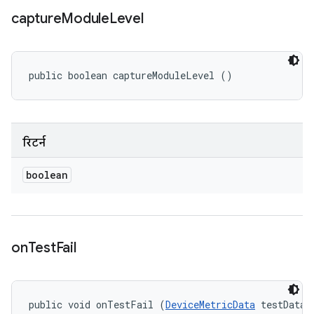
capture
Module
Level
public boolean captureModuleLevel ()
रिटर्न
boolean
on
Test
Fail
public void onTestFail (
DeviceMetricData
 testData, 