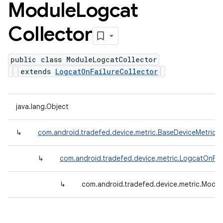
Module
Logcat
Collector
public class ModuleLogcatCollector
extends
LogcatOnFailureCollector
java.lang.Object
↳
com.android.tradefed.device.metric.BaseDeviceMetricCo
↳
com.android.tradefed.device.metric.LogcatOnFail
↳
com.android.tradefed.device.metric.Modul