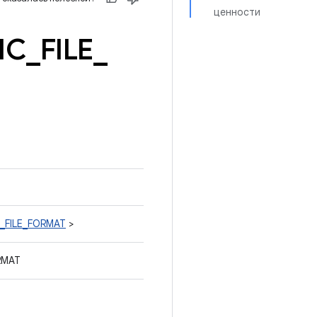
ценности
IC
_
FILE
_
IC_FILE_FORMAT
>
ORMAT