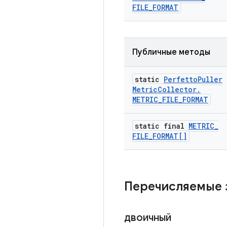
FILE
_
FORMAT
Публичные методы
static
Perfetto
Puller
Metric
Collector
.
METRIC
_
FILE
_
FORMAT
static final
METRIC
_
FILE
_
FORMAT[]
Перечисляемые 
двоичный