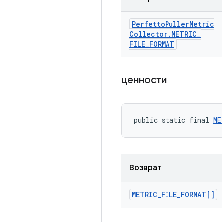
Perfetto
Puller
Metric
Collector
.
METRIC
_
FILE
_
FORMAT
ценности
public static final 
ME
Возврат
METRIC
_
FILE
_
FORMAT[]