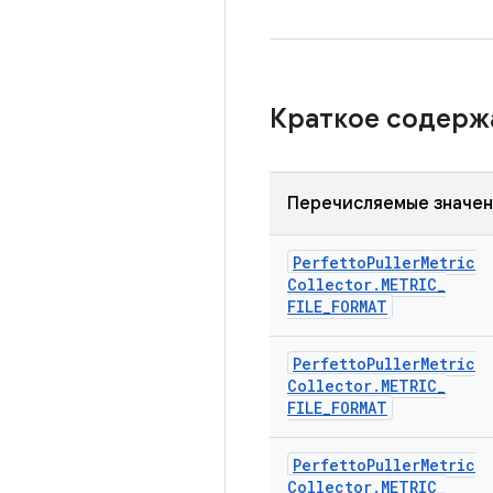
Краткое содер
Перечисляемые значе
Perfetto
Puller
Metric
Collector
.
METRIC
_
FILE
_
FORMAT
Perfetto
Puller
Metric
Collector
.
METRIC
_
FILE
_
FORMAT
Perfetto
Puller
Metric
Collector
.
METRIC
_