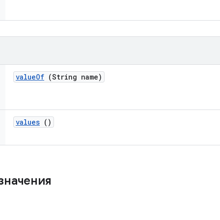
value
Of
(String name)
values
()
значения