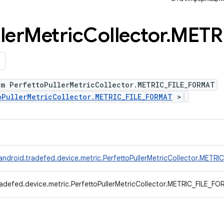
ler
Metric
Collector
.
METR
m PerfettoPullerMetricCollector.METRIC_FILE_FORMAT
oPullerMetricCollector.METRIC_FILE_FORMAT
>
ndroid.tradefed.device.metric.PerfettoPullerMetricCollector.METR
adefed.device.metric.PerfettoPullerMetricCollector.METRIC_FILE_F