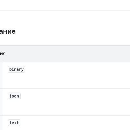
жание
ния
binary
json
text