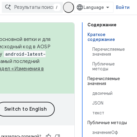
/
Войти
Содержание
Краткое
основной ветки и для
содержание
исходный код в AOSP
Перечисляемые
ку
android-latest-
значения
 самый последний
Публичные
здел «Изменения в
методы
Перечисляемые
значения
двоичный
JSON
текст
Публичные методы
значениеОф
 оказалась полезной?