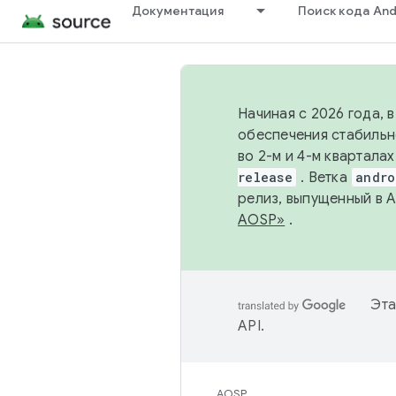
Документация
Поиск кода And
Начиная с 2026 года, 
обеспечения стабильн
во 2-м и 4-м квартала
release
. Ветка
andro
релиз, выпущенный в 
AOSP»
.
Эта
API
.
AOSP