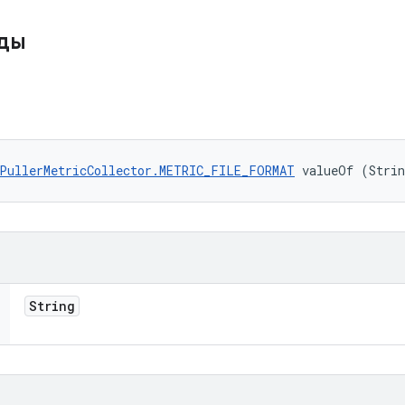
оды
PullerMetricCollector.METRIC_FILE_FORMAT
 valueOf (Stri
String