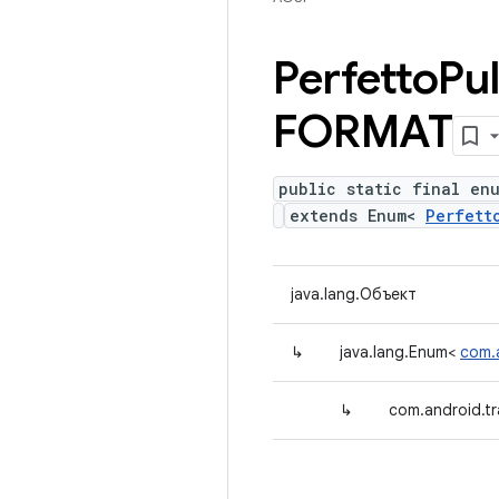
Perfetto
Pul
FORMAT
public static final enu
extends Enum<
Perfett
java.lang.Объект
↳
java.lang.Enum<
com.a
↳
com.android.tr