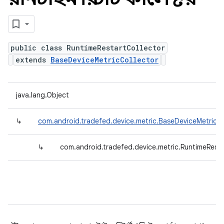
public class RuntimeRestartCollector
extends
BaseDeviceMetricCollector
java.lang.Object
↳
com.android.tradefed.device.metric.BaseDeviceMetricCo
↳
com.android.tradefed.device.metric.RuntimeResta