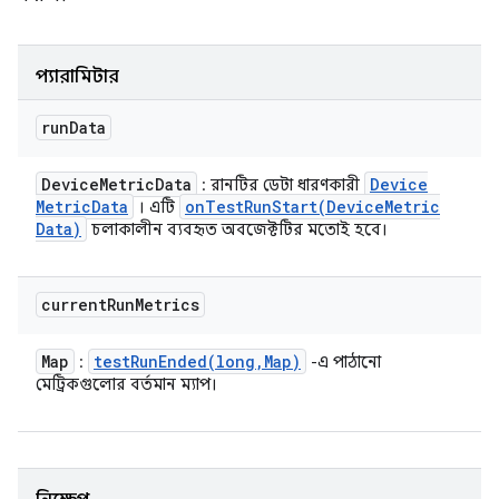
প্যারামিটার
run
Data
Device
Metric
Data
Device
: রানটির ডেটা ধারণকারী
Metric
Data
onTestRunStart(
Device
Metric
। এটি
Data)
চলাকালীন ব্যবহৃত অবজেক্টটির মতোই হবে।
current
Run
Metrics
Map
testRunEnded(
long
,
Map)
:
-এ পাঠানো
মেট্রিকগুলোর বর্তমান ম্যাপ।