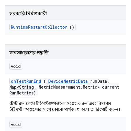
সরকারি নির্মাণকারী
Runtime
Restart
Collector
()
জনসাধারণের পদ্ধতি
void
on
Test
Run
End
(
Device
Metric
Data
run
Data
,
Map<String
,
Metric
Measurement
.
Metric> current
Run
Metrics)
টেস্ট রান শেষে টাইমস্ট্যাম্পগুলো সংগ্রহ করুন এবং বিদ্যমান
টাইমস্ট্যাম্পগুলোর সাথে কোনো পার্থক্য থাকলে তা রিপোর্ট করুন।
void