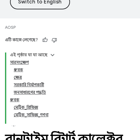
AOSP
এটি কাজে লেগেছে?
এই পৃষ্ঠায় যা যা আছে
সারসংক্ষেপ
ধ্রুবক
ক্ষেত্র
সরকারি নির্মাণকারী
জনসাধারণের পদ্ধতি
ধ্রুবক
মেট্রিক_প্রিফিক্স
মেট্রিক_সাফিক্স_গণনা
রানটাইম রিস্টার্ট কালেক্টর