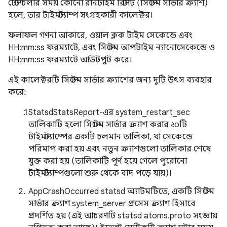
টেস্ট চলার সময় কোনো রানটাইম রিস্টার্ট (সিস্টেম সার্ভার ক্র্যাশ)
হলে, তার টাইমস্ট্যাম্প সংগ্রহকারী কালেক্টর।
ফলাফল গণনা আকারে, ওয়াল ক্লক টাইম সেকেন্ডে এবং
HH:mm:ss ফরম্যাটে, এবং সিস্টেম আপটাইম ন্যানোসেকেন্ডে ও
HH:mm:ss ফরম্যাটে আউটপুট করে।
এই কালেক্টরটি সিস্টেম সার্ভার ক্র্যাশের জন্য দুটি উৎস ব্যবহার
করে:
StatsdStatsReport-এর system_restart_sec
তালিকাটি হলো সিস্টেম সার্ভার ক্র্যাশ করার ২০টি
টাইমস্ট্যাম্পের একটি চলমান তালিকা, যা সেকেন্ডে
পরিমাপ করা হয় এবং নতুন ক্র্যাশগুলো তালিকার শেষে
যুক্ত করা হয় (তালিকাটি পূর্ণ হয়ে গেলে পুরোনো
টাইমস্ট্যাম্পগুলো শুরু থেকে বাদ পড়ে যায়)।
AppCrashOccurred statsd অ্যাটমটিতে, একটি সিস্টেম
সার্ভার ক্র্যাশ system_server প্রসেস ক্র্যাশ হিসাবে
প্রদর্শিত হয় (এই আচরণটি statsd atoms.proto সংজ্ঞায়