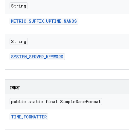
String
METRIC
_
SUFFIX
_
UPTIME
_
NANOS
String
SYSTEM
_
SERVER
_
KEYWORD
ক্ষেত্র
public static final Simple
Date
Format
TIME
_
FORMATTER