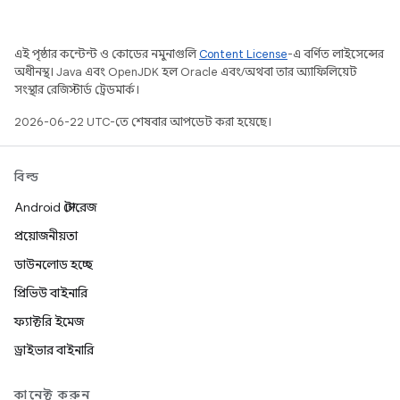
এই পৃষ্ঠার কন্টেন্ট ও কোডের নমুনাগুলি
Content License
-এ বর্ণিত লাইসেন্সের
অধীনস্থ। Java এবং OpenJDK হল Oracle এবং/অথবা তার অ্যাফিলিয়েট
সংস্থার রেজিস্টার্ড ট্রেডমার্ক।
2026-06-22 UTC-তে শেষবার আপডেট করা হয়েছে।
বিল্ড
Android স্টোরেজ
প্রয়োজনীয়তা
ডাউনলোড হচ্ছে
প্রিভিউ বাইনারি
ফ্যাক্টরি ইমেজ
ড্রাইভার বাইনারি
কানেক্ট করুন