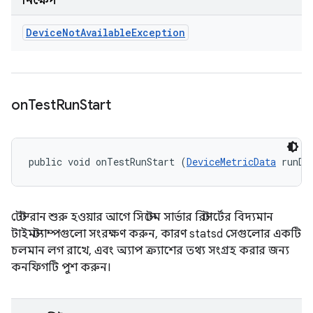
নিক্ষেপ
Device
Not
Available
Exception
on
Test
Run
Start
public void onTestRunStart (
DeviceMetricData
 runDa
টেস্ট রান শুরু হওয়ার আগে সিস্টেম সার্ভার রিস্টার্টের বিদ্যমান
টাইমস্ট্যাম্পগুলো সংরক্ষণ করুন, কারণ statsd সেগুলোর একটি
চলমান লগ রাখে, এবং অ্যাপ ক্র্যাশের তথ্য সংগ্রহ করার জন্য
কনফিগটি পুশ করুন।