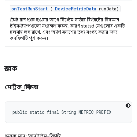
on
Test
Run
Start
(
Device
Metric
Data
run
Data)
টেস্ট রান শুরু হওয়ার আগে সিস্টেম সার্ভার রিস্টার্টের বিদ্যমান
টাইমস্ট্যাম্পগুলো সংরক্ষণ করুন, কারণ statsd সেগুলোর একটি
চলমান লগ রাখে, এবং অ্যাপ ক্র্যাশের তথ্য সংগ্রহ করার জন্য
কনফিগটি পুশ করুন।
ধ্রুবক
মেট্রিক
_
প্রিফিক্স
public static final String METRIC_PREFIX
ধ্রুবক মান: 'রানটাইম-রিস্টার্ট'