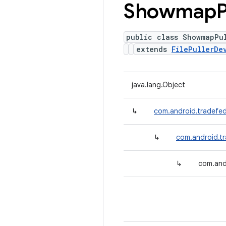
Showmap
P
public class ShowmapPu
extends
FilePullerDe
java.lang.Object
↳
com.android.tradefed
↳
com.android.tr
↳
com.and