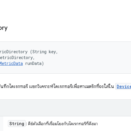
ory
ricDirectory (String key, 

etricDirectory, 

MetricData
 runData)
ทึกไดเรกทอรี แยกวิเคราะห์ไดเรกทอรีเพื่อหาเมตริกที่จะใส่ใน
Devic
String
: คีย์ตัวเลือกที่เชื่อมโยงกับไดเรกทอรีที่ดึงมา