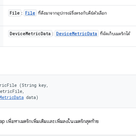
File
File
:
ที่ดึงมาจากอุปกรณ์ซึ่งตรงกับคีย์ตัวเลือก
Device
Metric
Data
Device
Metric
Data
:
ที่จัดเก็บเมตริกได้
ricFile (String key, 

etricFile, 

MetricData
 data)
เพื่อหาเมตริกเพิ่มเติมและเพิ่มลงในเมตริกสุดท้าย