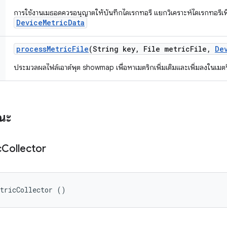
การใช้งานเมธอดควรอนุญาตให้บันทึกไดเรกทอรี แยกวิเคราะห์ไดเรกทอรีเพื่
DeviceMetricData
process
Metric
File
(String key
,
File metric
File
,
De
ประมวลผลไฟล์เอาต์พุต showmap เพื่อหาเมตริกเพิ่มเติมและเพิ่มลงในเมตร
รณะ
c
Collector
etricCollector ()