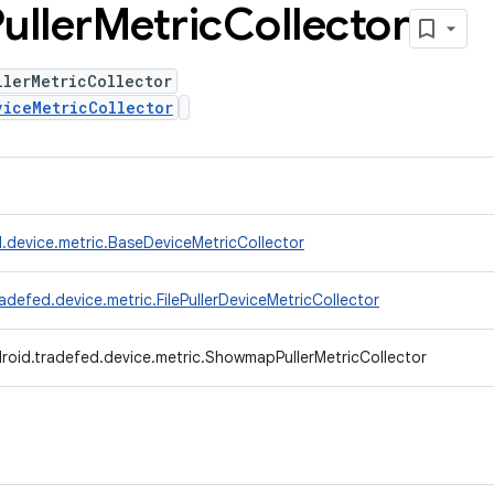
uller
Metric
Collector
llerMetricCollector
viceMetricCollector
.device.metric.BaseDeviceMetricCollector
adefed.device.metric.FilePullerDeviceMetricCollector
roid.tradefed.device.metric.ShowmapPullerMetricCollector