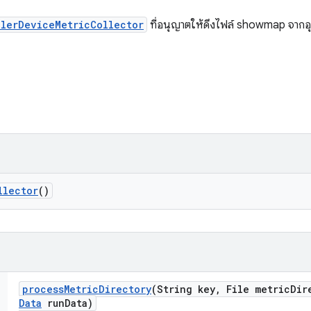
llerDeviceMetricCollector
ที่อนุญาตให้ดึงไฟล์ showmap จาก
llector
()
process
Metric
Directory
(String key
,
File metric
Dir
Data
run
Data)