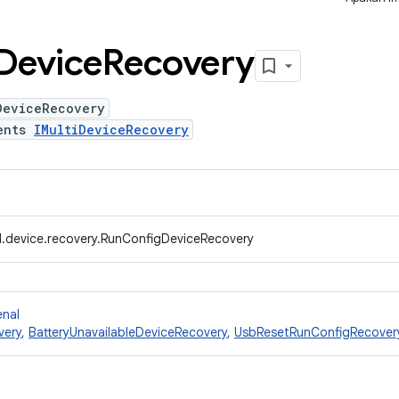
Device
Recovery
DeviceRecovery
ents
IMultiDeviceRecovery
.device.recovery.RunConfigDeviceRecovery
enal
very
,
BatteryUnavailableDeviceRecovery
,
UsbResetRunConfigRecover