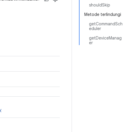
shouldSkip
Metode terlindungi
getCommandSch
eduler
getDeviceManag
er
y