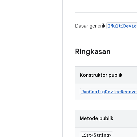
Dasar generik
IMultiDevi
Ringkasan
Konstruktor publik
Run
Config
Device
Recove
Metode publik
List<String>