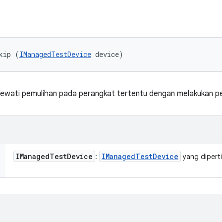
kip (
IManagedTestDevice
 device)
ewati pemulihan pada perangkat tertentu dengan melakukan 
IManaged
Test
Device
IManaged
Test
Device
:
yang dipert