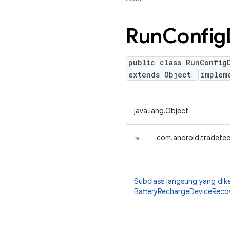
Run
Config
public class RunConfig
extends Object
implem
java.lang.Object
↳
com.android.tradefed
Subclass langsung yang dik
BatteryRechargeDeviceReco