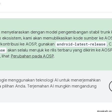
h
uk menyelaraskan dengan model pengembangan stabil trunk
tuk ekosistem, kami akan memublikasikan kode sumber ke A
kontribusi ke AOSP, gunakan
android-latest-release
. 
ase
akan selalu merujuk ke rilis terbaru yang dikirim ke AO
 lihat
Perubahan pada AOSP
.
gle menggunakan teknologi AI untuk menerjemahkan
a pilihan Anda. Terjemahan AI mungkin mengandung
Apakah in