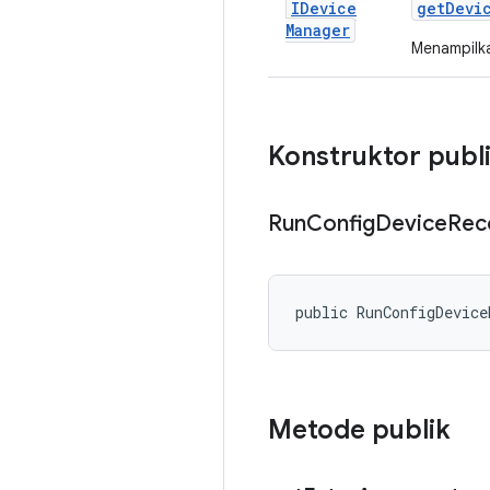
IDevice
get
Devi
Manager
Menampilk
Konstruktor publ
Run
Config
Device
Rec
public RunConfigDevice
Metode publik