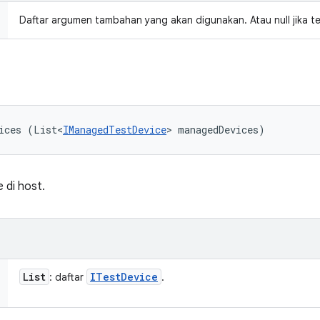
Daftar argumen tambahan yang akan digunakan. Atau null jika ter
ices (List<
IManagedTestDevice
> managedDevices)
 di host.
List
ITest
Device
: daftar
.