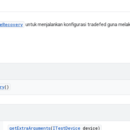
ceRecovery
untuk menjalankan konfigurasi tradefed guna melak
ry
()
get
Extra
Arguments
(
ITest
Device
device)