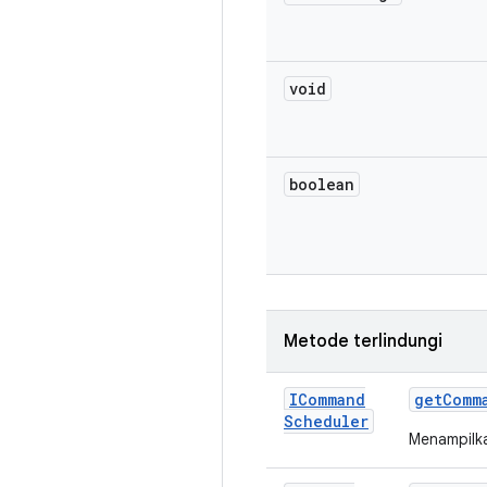
void
boolean
Metode terlindungi
ICommand
get
Comm
Scheduler
Menampilk