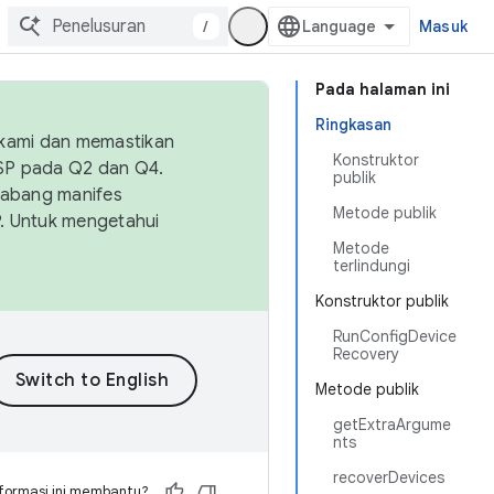
/
Masuk
Pada halaman ini
Ringkasan
 kami dan memastikan
Konstruktor
OSP pada Q2 dan Q4.
publik
Cabang manifes
Metode publik
SP. Untuk mengetahui
Metode
terlindungi
Konstruktor publik
RunConfigDevice
Recovery
Metode publik
getExtraArgume
nts
recoverDevices
formasi ini membantu?