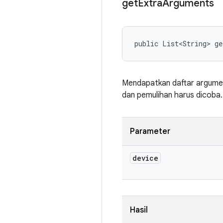
get
Extra
Arguments
public List<String> ge
Mendapatkan daftar argumen t
dan pemulihan harus dicoba.
Parameter
device
Hasil