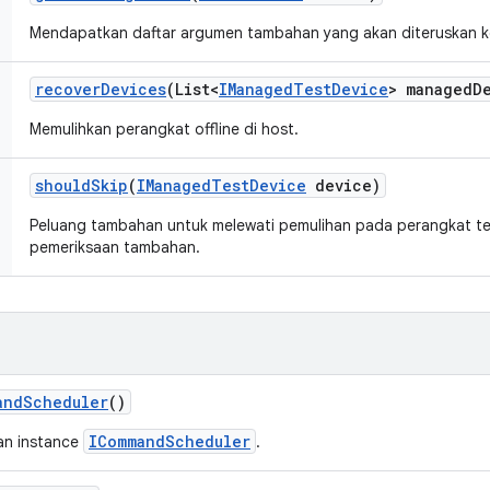
Mendapatkan daftar argumen tambahan yang akan diteruskan ke
recover
Devices
(List<
IManaged
Test
Device
> managed
D
Memulihkan perangkat offline di host.
should
Skip
(
IManaged
Test
Device
device)
Peluang tambahan untuk melewati pemulihan pada perangkat t
pemeriksaan tambahan.
and
Scheduler
()
ICommandScheduler
an instance
.