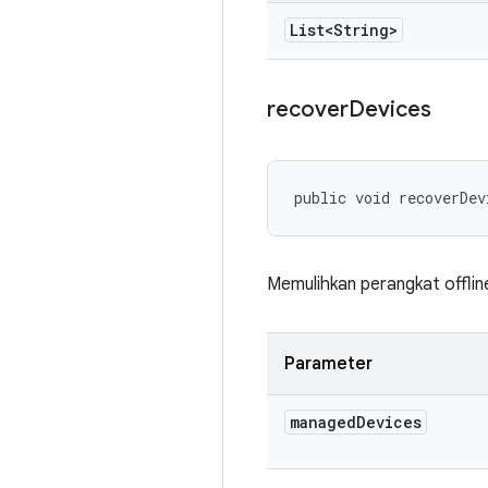
List<String>
recover
Devices
public void recoverDev
Memulihkan perangkat offline
Parameter
managed
Devices