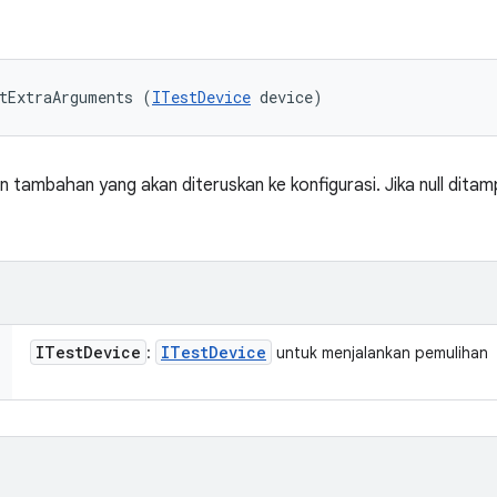
tExtraArguments (
ITestDevice
 device)
ambahan yang akan diteruskan ke konfigurasi. Jika null ditampi
ITest
Device
ITest
Device
:
untuk menjalankan pemulihan