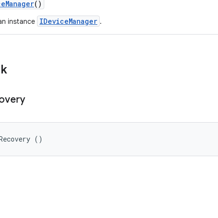
ce
Manager
()
IDeviceManager
an instance
.
ik
overy
Recovery ()