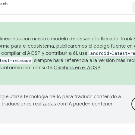
arch
alinearnos con nuestro modelo de desarrollo llamado Trunk S
forma para el ecosistema, publicaremos el código fuente en
 compilar el AOSP y contribuir a él, usa
android-latest-r
test-release
siempre hará referencia a la versión más reci
 información, consulta
Cambios en el AOSP
.
gle utiliza tecnología de IA para traducir contenido a
as traducciones realizadas con IA pueden contener