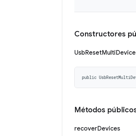
Constructores pú
Usb
Reset
Multi
Device
public UsbResetMultiDe
Métodos público
recover
Devices