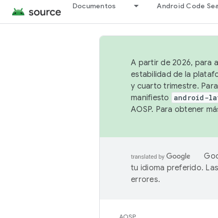
Documentos
Android Code Se
A partir de 2026, para 
estabilidad de la plata
y cuarto trimestre. Para
manifiesto
android-la
AOSP. Para obtener más
Goo
tu idioma preferido. L
errores.
AOSP