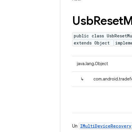
Usb
Reset
M
public class UsbResetM
extends Object
implem
java.lang.Object
↳
com.android.tradef
Un
IMultiDeviceRecovery