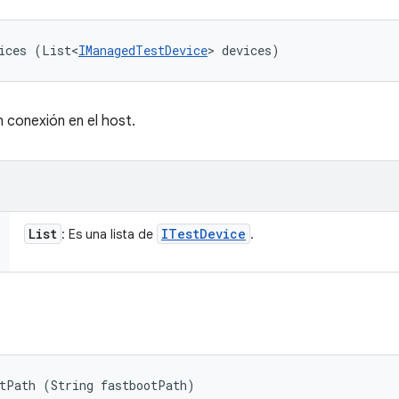
ices (List<
IManagedTestDevice
> devices)
n conexión en el host.
List
ITest
Device
: Es una lista de
.
otPath (String fastbootPath)