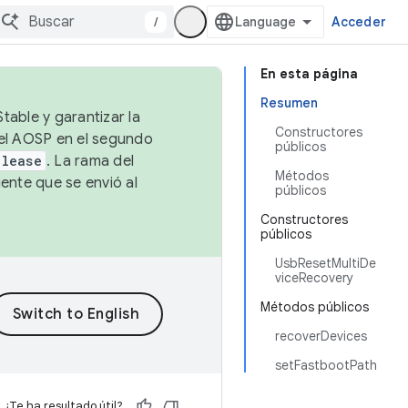
/
Acceder
En esta página
Resumen
table y garantizar la
Constructores
 el AOSP en el segundo
públicos
elease
. La rama del
Métodos
ente que se envió al
públicos
Constructores
públicos
UsbResetMultiDe
viceRecovery
Métodos públicos
recoverDevices
setFastbootPath
¿Te ha resultado útil?