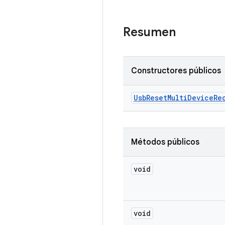
Resumen
Constructores públicos
Usb
Reset
Multi
Device
Re
Métodos públicos
void
void