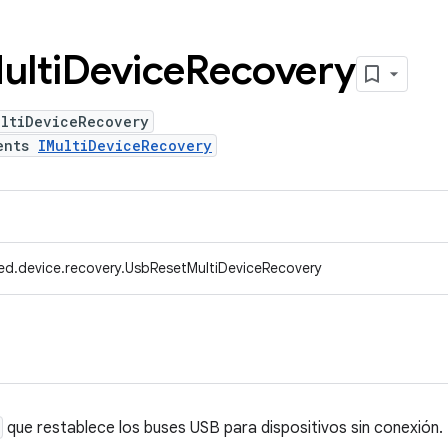
ulti
Device
Recovery
ultiDeviceRecovery
ents
IMultiDeviceRecovery
ed.device.recovery.UsbResetMultiDeviceRecovery
que restablece los buses USB para dispositivos sin conexión.