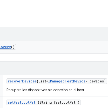
covery
()
recover
Devices
(List<
IManaged
Test
Device
> devices)
Recupera los dispositivos sin conexión en el host.
set
Fastboot
Path
(String fastboot
Path)