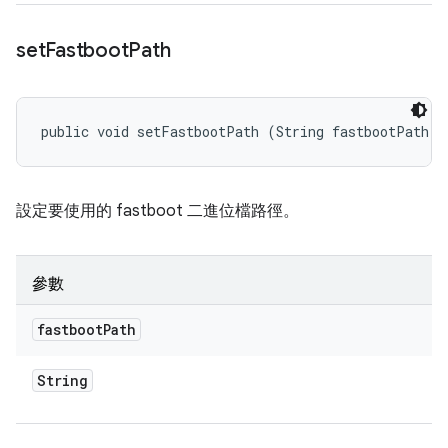
set
Fastboot
Path
public void setFastbootPath (String fastbootPath)
設定要使用的 fastboot 二進位檔路徑。
參數
fastboot
Path
String