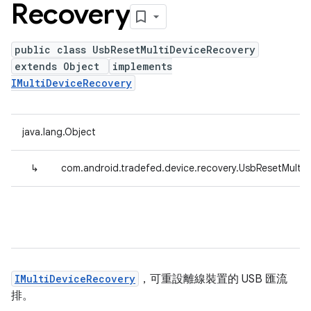
Recovery
public class UsbResetMultiDeviceRecovery
extends Object
implements
IMultiDeviceRecovery
java.lang.Object
↳
com.android.tradefed.device.recovery.UsbResetMulti
IMultiDeviceRecovery
，可重設離線裝置的 USB 匯流
排。