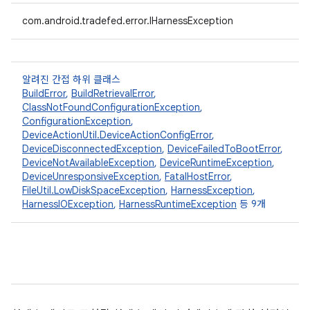
com.android.tradefed.error.IHarnessException
알려진 간접 하위 클래스
BuildError
,
BuildRetrievalError
,
ClassNotFoundConfigurationException
,
ConfigurationException
,
DeviceActionUtil.DeviceActionConfigError
,
DeviceDisconnectedException
,
DeviceFailedToBootError
,
DeviceNotAvailableException
,
DeviceRuntimeException
,
DeviceUnresponsiveException
,
FatalHostError
,
FileUtil.LowDiskSpaceException
,
HarnessException
,
HarnessIOException
,
HarnessRuntimeException
등 9개