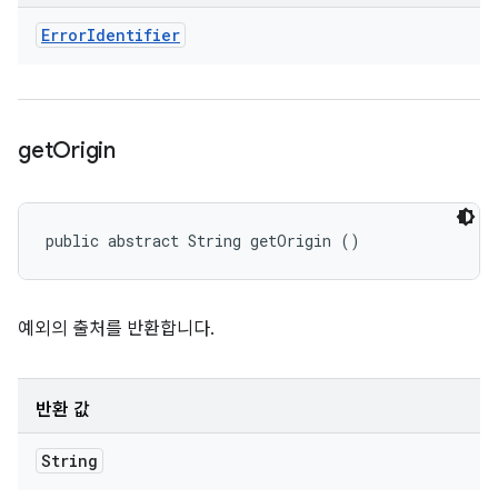
Error
Identifier
get
Origin
public abstract String getOrigin ()
예외의 출처를 반환합니다.
반환 값
String