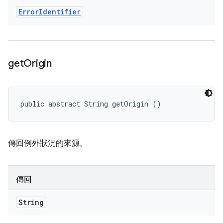
Error
Identifier
get
Origin
public abstract String getOrigin ()
傳回例外狀況的來源。
傳回
String