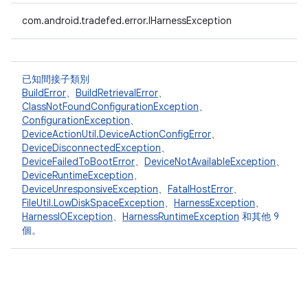
com.android.tradefed.error.IHarnessException
已知間接子類別
BuildError
、
BuildRetrievalError
、
ClassNotFoundConfigurationException
、
ConfigurationException
、
DeviceActionUtil.DeviceActionConfigError
、
DeviceDisconnectedException
、
DeviceFailedToBootError
、
DeviceNotAvailableException
、
DeviceRuntimeException
、
DeviceUnresponsiveException
、
FatalHostError
、
FileUtil.LowDiskSpaceException
、
HarnessException
、
HarnessIOException
、
HarnessRuntimeException
和其他 9
個。