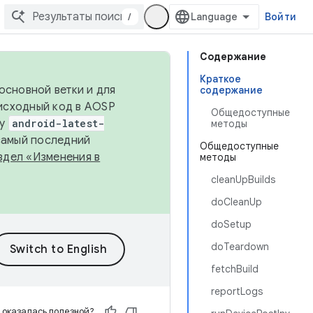
/
Войти
Содержание
Краткое
основной ветки и для
содержание
исходный код в AOSP
Общедоступные
ку
android-latest-
методы
 самый последний
Общедоступные
здел «Изменения в
методы
cleanUpBuilds
doCleanUp
doSetup
doTeardown
fetchBuild
reportLogs
 оказалась полезной?