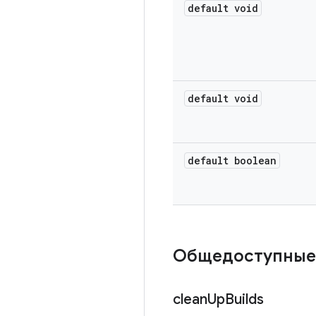
default void
default void
default boolean
Общедоступные
clean
Up
Builds