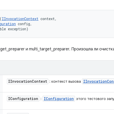
(
IInvocationContext
 context, 

guration
 config, 

ble exception)
get_preparer и multi_target_preparer. Произошла ли очист
IInvocation
Context
IInvocation
Con
: контекст вызова
IConfiguration
IConfiguration
:
этого тестового запу