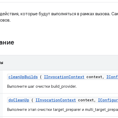
ействия, которые будут выполняться в рамках вызова. Са
овов.
жание
ды
clean
Up
Builds
(
IInvocation
Context
context
,
IConf
Выполните шаг очистки build_provider.
do
Clean
Up
(
IInvocation
Context
context
,
IConfigur
Выполните этап очистки target_preparer и multi_target_prepar