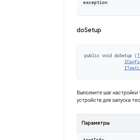
exception
do
Setup
public void doSetup (
T
IConfi
ITestL
Выполните шаг настройки t
устройств для запуска тес
Параметры
test
Info