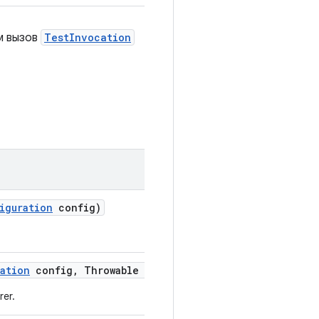
м вызов
TestInvocation
iguration
config)
ation
config
,
Throwable exception)
er.