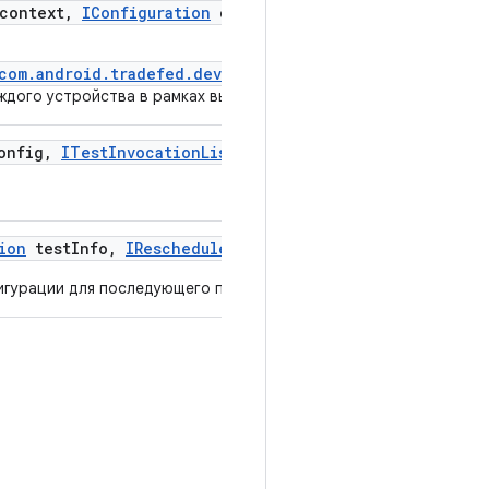
context
,
IConfiguration
config
,
ITest
Logger
logger)
/com.android.tradefed.device.ITestDevice#preInvocatio
ждого устройства в рамках вызова.
nfig
,
ITest
Invocation
Listener
listener)
ion
test
Info
,
IRescheduler
rescheduler
,
ITest
Logger
l
гурации для последующего параллельного выполнения на неско