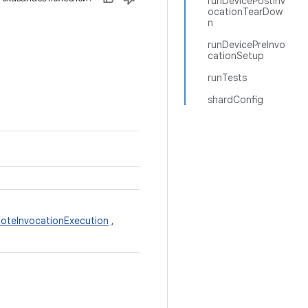
runDevicePostInv
ocationTearDow
n
runDevicePreInvo
cationSetup
runTests
shardConfig
oteInvocationExecution
,