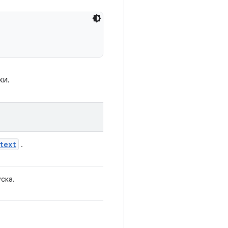
ки.
text
.
ска.