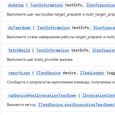
do
Setup
(
Test
Information
test
Info
,
IConfiguratio
Выполните шаг настройки target_preparer и multi_target_prep
do
Teardown
(
Test
Information
test
Info
,
IConfigura
Выполните этапы завершения работы target_preparer и multi_
fetch
Build
(
Test
Information
test
Info
,
IConfigura
Выполните шаг build_provider вызова.
report
Logs
(
ITest
Device
device
,
ITest
Logger
logg
Сообщите о результатах выполнения команды, полученных и
run
Device
Post
Invocation
Tear
Down
(
IInvocation
Con
ITestDevice.postInvocationTearDown
Вызовите метод