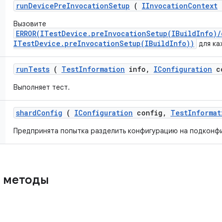
run
Device
Pre
Invocation
Setup
(
IInvocation
Context
Вызовите
ERROR(ITestDevice.preInvocationSetup(IBuildInfo)
ITestDevice.preInvocationSetup(IBuildInfo))
для ка
run
Tests
(
Test
Information
info
,
IConfiguration
co
Выполняет тест.
shard
Config
(
IConfiguration
config
,
Test
Informat
Предпринята попытка разделить конфигурацию на подконфи
 методы