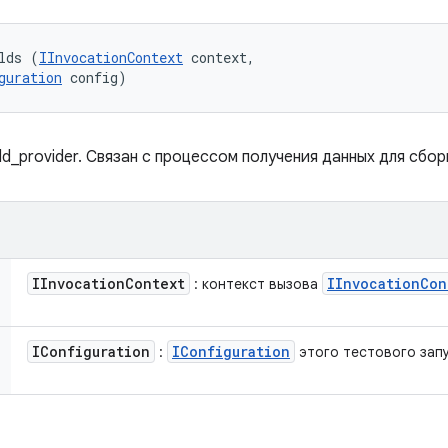
lds (
IInvocationContext
 context, 

guration
 config)
ld_provider. Связан с процессом получения данных для сбор
IInvocation
Context
IInvocation
Con
: контекст вызова
IConfiguration
IConfiguration
:
этого тестового запу