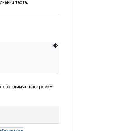
лнении теста.
ю необходимую настройку
nformation