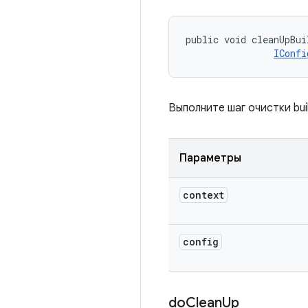
public void cleanUpBui
IConfi
Выполните шаг очистки bui
Параметры
context
config
do
Clean
Up