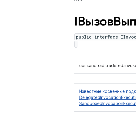
IВызовВы
public interface IInvo
com.android.tradefed.invoke
Известные косвенные под
DelegatedInvocationExecut
SandboxedInvocationExecu