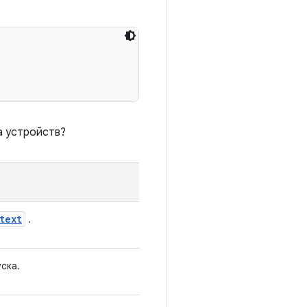
ка устройств?
text
.
ска.