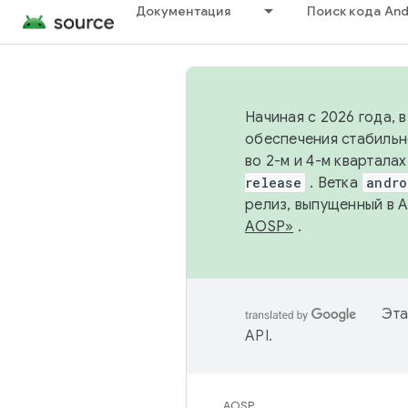
Документация
Поиск кода And
Начиная с 2026 года, 
обеспечения стабильн
во 2-м и 4-м квартала
release
. Ветка
andro
релиз, выпущенный в 
AOSP»
.
Эта
API
.
AOSP