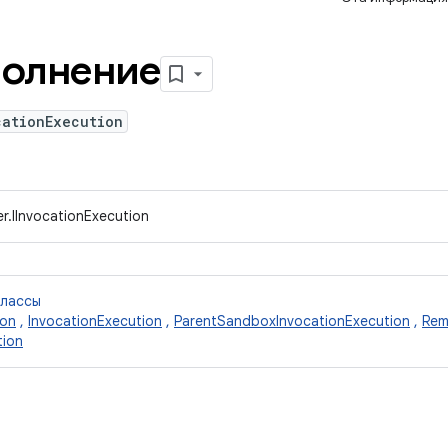
полнение
cationExecution
r.IInvocationExecution
классы
ion
,
InvocationExecution
,
ParentSandboxInvocationExecution
,
Rem
tion