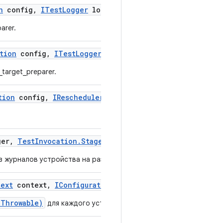
n
config
,
ITest
Logger
logger)
arer.
tion
config
,
ITest
Logger
logger
,
Throwable exception
target_preparer.
tion
config
,
IRescheduler
rescheduler
,
ITest
Invocatio
er
,
Test
Invocation
.
Stage
stage)
з журналов устройства на разных этапах вызова.
text
context
,
IConfiguration
config
,
Throwable except
(Throwable)
для каждого устройства, участвующего в вызове.