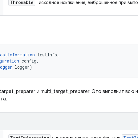
Throwable
: исходное исключение, выброшенное при выпо
estInformation
 testInfo, 

guration
 config, 

ogger
 logger)
arget_preparer и multi_target_preparer. Это выполнит вс
та.
Test
Information
Test
I