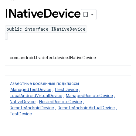
INative
Device
public interface INativeDevice
com.android.tradefed.device.INativeDevice
Известные косвенные подклассы
IManagedTestDevice
,
ITestDevice
,
LocalAndroidVirtualDevice
,
ManagedRemoteDevice
,
NativeDevice
,
NestedRemoteDevice
,
RemoteAndroidDevice
,
RemoteAndroidVirtualDevice
,
TestDevice