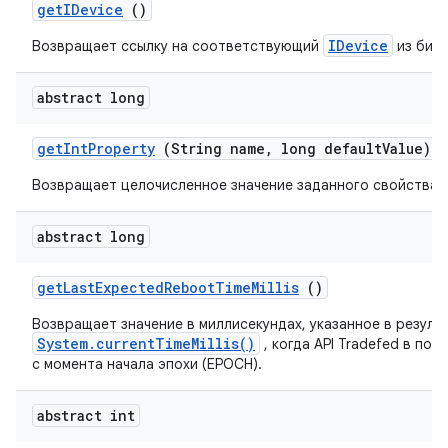
get
IDevice
()
IDevice
Возвращает ссылку на соответствующий
из библ
abstract long
get
Int
Property
(String name
,
long default
Value)
Возвращает целочисленное значение заданного свойства с
abstract long
get
Last
Expected
Reboot
Time
Millis
()
Возвращает значение в миллисекундах, указанное в резуль
System.currentTimeMillis()
, когда API Tradefed в по
с момента начала эпохи (EPOCH).
abstract int