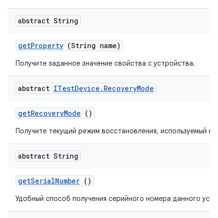
abstract String
get
Property
(String name)
Получите заданное значение свойства с устройства.
abstract
ITest
Device
.
Recovery
Mode
get
Recovery
Mode
()
Получите текущий режим восстановления, используемый на
abstract String
get
Serial
Number
()
Удобный способ получения серийного номера данного устр