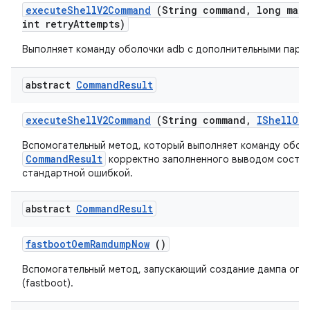
execute
Shell
V2Command
(String command
,
long max
T
int retry
Attempts)
Выполняет команду оболочки adb с дополнительными пара
abstract
Command
Result
execute
Shell
V2Command
(String command
,
IShell
Out
Вспомогательный метод, который выполняет команду оболо
CommandResult
корректно заполненного выводом состоя
стандартной ошибкой.
abstract
Command
Result
fastboot
Oem
Ramdump
Now
()
Вспомогательный метод, запускающий создание дампа опер
(fastboot).