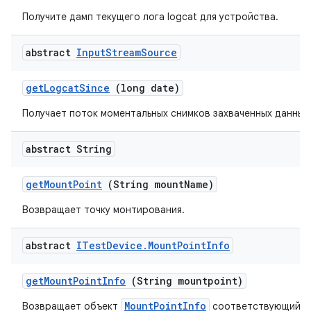
Получите дамп текущего лога logcat для устройства.
abstract
Input
Stream
Source
get
Logcat
Since
(long date)
Получает поток моментальных снимков захваченных данных l
abstract String
get
Mount
Point
(String mount
Name)
Возвращает точку монтирования.
abstract
ITest
Device
.
Mount
Point
Info
get
Mount
Point
Info
(String mountpoint)
MountPointInfo
Возвращает объект
соответствующий ук