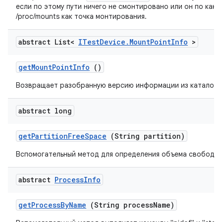
если по этому пути ничего не смонтировано или он по как
/proc/mounts как точка монтирования.
abstract List<
ITest
Device
.
Mount
Point
Info
>
get
Mount
Point
Info
()
Возвращает разобранную версию информации из каталога /
abstract long
get
Partition
Free
Space
(String partition)
Вспомогательный метод для определения объема свободно
abstract
Process
Info
get
Process
By
Name
(String process
Name)