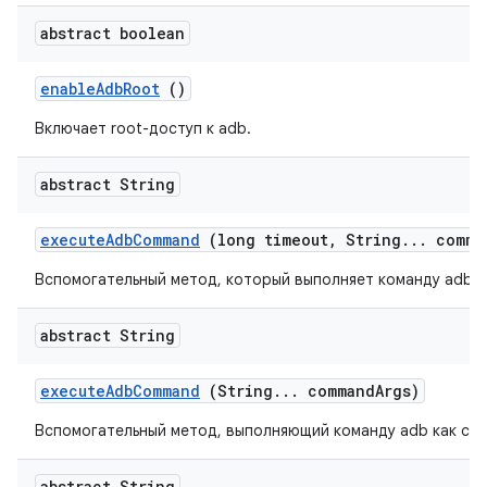
abstract boolean
enable
Adb
Root
()
Включает root-доступ к adb.
abstract String
execute
Adb
Command
(long timeout
,
String
.
.
.
comma
Вспомогательный метод, который выполняет команду adb к
abstract String
execute
Adb
Command
(String
.
.
.
command
Args)
Вспомогательный метод, выполняющий команду adb как си
abstract String