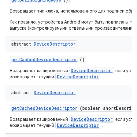
Возвращает тип ключа, использованного для подписи обра
Как правило, устройства Android могут быть подписаны те
выпуска (контролируемыми отдельными производителями у
abstract
Device
Descriptor
get
Cached
Device
Descriptor
()
DeviceDescriptor
Возвращает кэшированный
если устр
DeviceDescriptor
возвращает текущий
.
abstract
Device
Descriptor
get
Cached
Device
Descriptor
(boolean short
Descript
DeviceDescriptor
Возвращает кэшированный
если устр
DeviceDescriptor
возвращает текущий
.