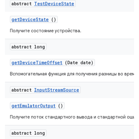
abstract
Test
Device
State
get
Device
State
()
Получите состояние устройства.
abstract long
get
Device
Time
Offset
(Date date)
Вспомогательная функция для получения разницы во време
abstract
Input
Stream
Source
get
Emulator
Output
()
Получите поток стандартного вывода и стандартной ошиб
abstract long