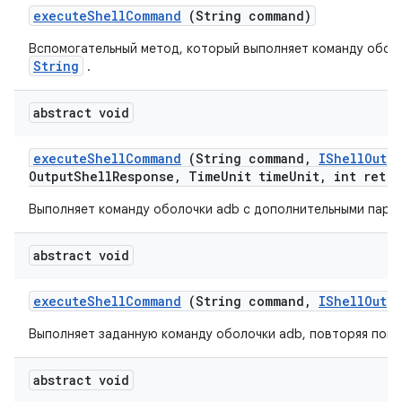
execute
Shell
Command
(String command)
Вспомогательный метод, который выполняет команду оболо
String
.
abstract void
execute
Shell
Command
(String command
,
IShell
Outpu
Output
Shell
Response
,
Time
Unit time
Unit
,
int retry
Выполняет команду оболочки adb с дополнительными пара
abstract void
execute
Shell
Command
(String command
,
IShell
Outpu
Выполняет заданную команду оболочки adb, повторяя попыт
abstract void