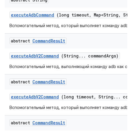
execute
Adb
Command
(long timeout
,
Map<String
,
Stri
Вспомогательный метод, который выполняет команду adb к
abstract
Command
Result
execute
Adb
V2Command
(String
.
.
.
command
Args)
Вспомогательный метод, выполняющий команду adb как си
abstract
Command
Result
execute
Adb
V2Command
(long timeout
,
String
.
.
.
com
Вспомогательный метод, который выполняет команду adb к
abstract
Command
Result