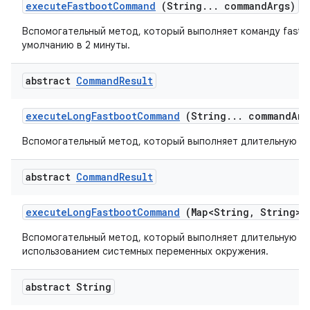
execute
Fastboot
Command
(String
.
.
.
command
Args)
Вспомогательный метод, который выполняет команду fastb
умолчанию в 2 минуты.
abstract
Command
Result
execute
Long
Fastboot
Command
(String
.
.
.
command
Arg
Вспомогательный метод, который выполняет длительную ко
abstract
Command
Result
execute
Long
Fastboot
Command
(Map<String
,
String> 
Вспомогательный метод, который выполняет длительную ко
использованием системных переменных окружения.
abstract String