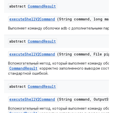
abstract
Command
Result
execute
Shell
V2Command
(String command
,
long max
T
Выполняет команду оболочки adb с дополнительными пара
abstract
Command
Result
execute
Shell
V2Command
(String command
,
File pipe
Вспомогательный метод, который выполняет команду оболо
CommandResult
корректно заполненного выводом состоя
стандартной ошибкой.
abstract
Command
Result
execute
Shell
V2Command
(String command
,
Output
Str
Вспомогательный метод, который выполняет команду оболо