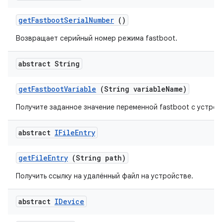
get
Fastboot
Serial
Number
()
Возвращает серийный номер режима fastboot.
abstract String
get
Fastboot
Variable
(String variable
Name)
Получите заданное значение переменной fastboot с устрой
abstract
IFile
Entry
get
File
Entry
(String path)
Получить ссылку на удалённый файл на устройстве.
abstract
IDevice