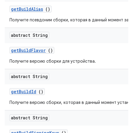
get
Build
Alias
()
Получите псевдоним сборки, которая в данный момент зап
abstract String
get
Build
Flavor
()
Получите версию сборки для устройства.
abstract String
get
Build
Id
()
Получите версию сборки, которая в данный момент установл
abstract String
get
Build
Signing
Keys
()