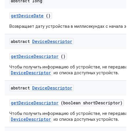
abstract long
get
Device
Date
()
Возвращает дату устройства в миллисекундах с начала эпо
abstract
Device
Descriptor
get
Device
Descriptor
()
Чтобы получить информацию об устройстве, не передавая 
DeviceDescriptor
из списка доступных устройств.
abstract
Device
Descriptor
get
Device
Descriptor
(boolean short
Descriptor)
Чтобы получить информацию об устройстве, не передавая 
DeviceDescriptor
из списка доступных устройств.