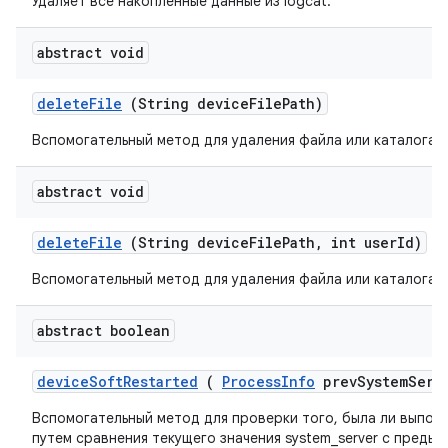
Удаляет все накопленные данные из logcat.
abstract void
delete
File
(String device
File
Path)
Вспомогательный метод для удаления файла или каталога н
abstract void
delete
File
(String device
File
Path
,
int user
Id)
Вспомогательный метод для удаления файла или каталога н
abstract boolean
device
Soft
Restarted
(
Process
Info
prev
System
Serv
Вспомогательный метод для проверки того, была ли выпол
путем сравнения текущего значения system_server с преды