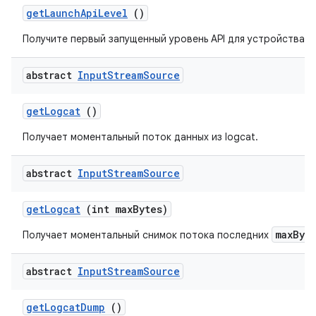
get
Launch
Api
Level
()
Получите первый запущенный уровень API для устройства.
abstract
Input
Stream
Source
get
Logcat
()
Получает моментальный поток данных из logcat.
abstract
Input
Stream
Source
get
Logcat
(int max
Bytes)
maxByt
Получает моментальный снимок потока последних
abstract
Input
Stream
Source
get
Logcat
Dump
()