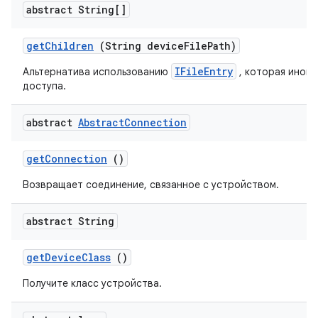
abstract String[]
get
Children
(String device
File
Path)
IFileEntry
Альтернатива использованию
, которая иногд
доступа.
abstract
Abstract
Connection
get
Connection
()
Возвращает соединение, связанное с устройством.
abstract String
get
Device
Class
()
Получите класс устройства.