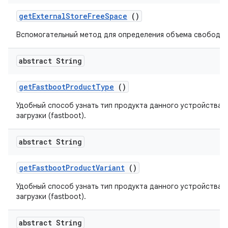
get
External
Store
Free
Space
()
Вспомогательный метод для определения объема свободно
abstract String
get
Fastboot
Product
Type
()
Удобный способ узнать тип продукта данного устройства, 
загрузки (fastboot).
abstract String
get
Fastboot
Product
Variant
()
Удобный способ узнать тип продукта данного устройства, 
загрузки (fastboot).
abstract String