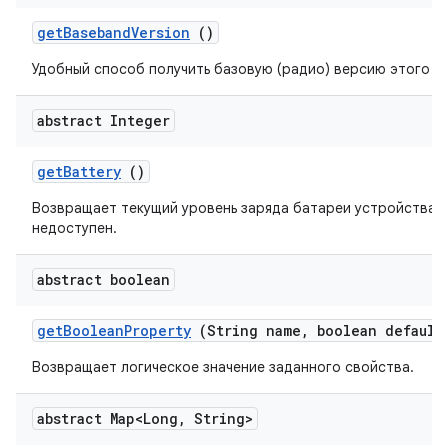
get
Baseband
Version
()
Удобный способ получить базовую (радио) версию этого у
abstract Integer
get
Battery
()
Возвращает текущий уровень заряда батареи устройства ил
недоступен.
abstract boolean
get
Boolean
Property
(String name
,
boolean default
Возвращает логическое значение заданного свойства.
abstract Map<Long
,
String>