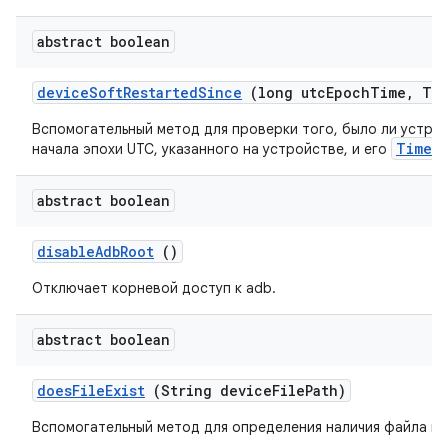
abstract boolean
device
Soft
Restarted
Since
(long utc
Epoch
Time
,
Tim
Вспомогательный метод для проверки того, было ли устро
TimeU
начала эпохи UTC, указанного на устройстве, и его
abstract boolean
disable
Adb
Root
()
Отключает корневой доступ к adb.
abstract boolean
does
File
Exist
(String device
File
Path)
Вспомогательный метод для определения наличия файла на