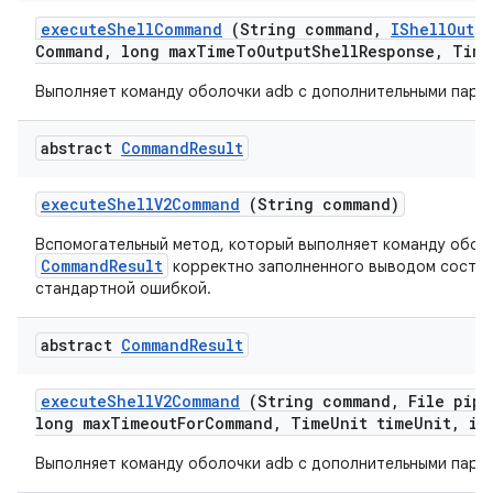
execute
Shell
Command
(String command
,
IShell
Outpu
Command
,
long max
Time
To
Output
Shell
Response
,
Time
Выполняет команду оболочки adb с дополнительными пара
abstract
Command
Result
execute
Shell
V2Command
(String command)
Вспомогательный метод, который выполняет команду оболо
CommandResult
корректно заполненного выводом состоя
стандартной ошибкой.
abstract
Command
Result
execute
Shell
V2Command
(String command
,
File pipe
long max
Timeout
For
Command
,
Time
Unit time
Unit
,
int
Выполняет команду оболочки adb с дополнительными пара