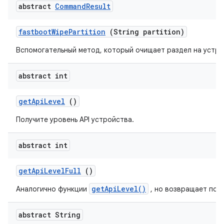
abstract
Command
Result
fastboot
Wipe
Partition
(String partition)
Вспомогательный метод, который очищает раздел на устро
abstract int
get
Api
Level
()
Получите уровень API устройства.
abstract int
get
Api
Level
Full
()
getApiLevel()
Аналогично функции
, но возвращает пол
abstract String