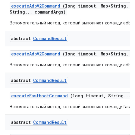
execute
Adb
V2Command
(long timeout
,
Map<String
,
St
String
.
.
.
command
Args)
Вспомогательный метод, который выполняет команду adb к
abstract
Command
Result
execute
Adb
V2Command
(long timeout
,
Map<String
,
St
Вспомогательный метод, который выполняет команду adb к
abstract
Command
Result
execute
Fastboot
Command
(long timeout
,
String
.
.
.
c
Вспомогательный метод, который выполняет команду fastb
abstract
Command
Result