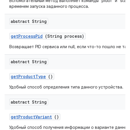
Вспомогательный метод выполняет команды "pidof" и "stat
временем запуска заданного процесса.
abstract String
get
Process
Pid
(String process)
Возвращает PID сервиса или null, если что-то пошло не так.
abstract String
get
Product
Type
()
Удобный способ определения типа данного устройства.
abstract String
get
Product
Variant
()
Удобный способ получения информации о варианте данног