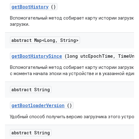
get
Boot
History
()
Вспомогательный метод собирает карту истории загрузки,
загрузки.
abstract Map<Long
,
String>
get
Boot
History
Since
(long utc
Epoch
Time
,
Time
Uni
Вспомогательный метод собирает карту истории загрузки, 
с момента начала эпохи на устройстве и в указанной едини
abstract String
get
Bootloader
Version
()
Удобный способ получить версию загрузчика этого устройс
abstract String