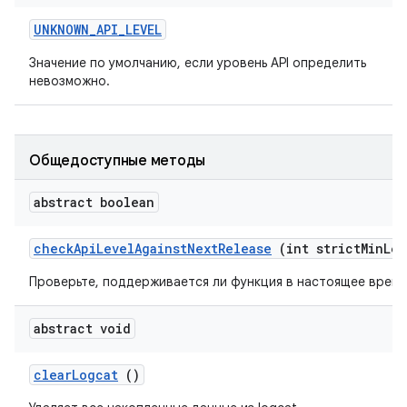
UNKNOWN
_
API
_
LEVEL
Значение по умолчанию, если уровень API определить
невозможно.
Общедоступные методы
abstract boolean
check
Api
Level
Against
Next
Release
(int strict
Min
Lev
Проверьте, поддерживается ли функция в настоящее врем
abstract void
clear
Logcat
()