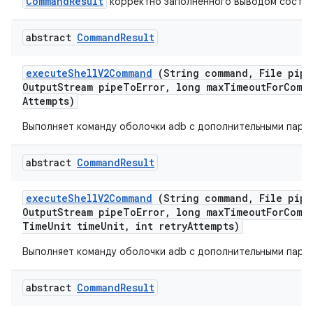
CommandResult
корректно заполненного выводом состоя
abstract
Command
Result
execute
Shell
V2Command
(String command
,
File pipe
Output
Stream pipe
To
Error
,
long max
Timeout
For
Comm
Attempts)
Выполняет команду оболочки adb с дополнительными пара
abstract
Command
Result
execute
Shell
V2Command
(String command
,
File pipe
Output
Stream pipe
To
Error
,
long max
Timeout
For
Comm
Time
Unit time
Unit
,
int retry
Attempts)
Выполняет команду оболочки adb с дополнительными пара
abstract
Command
Result