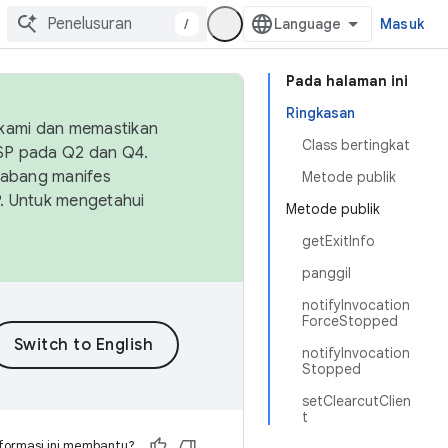
/
Masuk
Pada halaman ini
Ringkasan
 kami dan memastikan
Class bertingkat
OSP pada Q2 dan Q4.
Cabang manifes
Metode publik
SP. Untuk mengetahui
Metode publik
getExitInfo
panggil
notifyInvocation
ForceStopped
notifyInvocation
Stopped
setClearcutClien
t
formasi ini membantu?