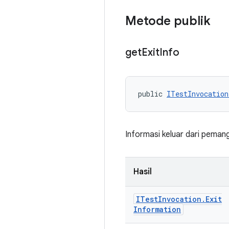
Metode publik
get
Exit
Info
public 
ITestInvocation
Informasi keluar dari pemang
Hasil
ITest
Invocation
.
Exit
Information