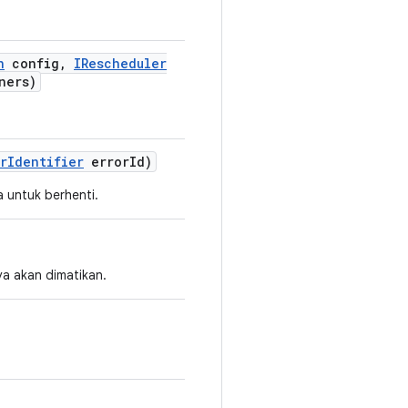
n
config
,
IRescheduler
ners)
r
Identifier
error
Id)
 untuk berhenti.
a akan dimatikan.