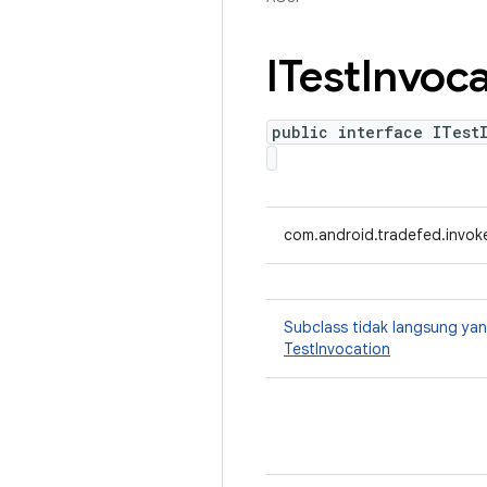
ITest
Invoca
public interface ITest
com.android.tradefed.invoke
Subclass tidak langsung y
TestInvocation