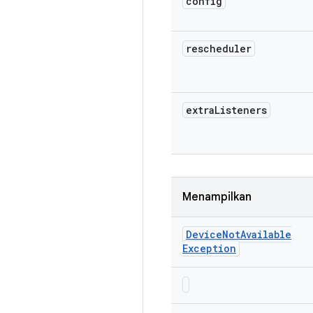
config
rescheduler
extra
Listeners
Menampilkan
Device
Not
Available
Exception