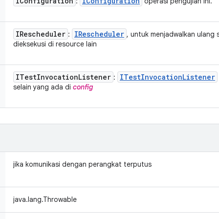
IConfiguration
IConfiguration
:
operasi pengujian ini.
IRescheduler
IRescheduler
:
, untuk menjadwalkan ulang
dieksekusi di resource lain
ITest
Invocation
Listener
ITest
Invocation
Listener
:
selain yang ada di
config
jika komunikasi dengan perangkat terputus
java.lang.Throwable