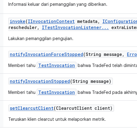
Informasi keluar dari pemanggilan yang diberikan.
invoke
(
IInvocation
Context
metadata
,
IConfiguratio
rescheduler
,
ITest
Invocation
Listener
.
.
.
extra
Liste
Lakukan pemanggilan pengujian.
notify
Invocation
Force
Stopped
(String message
,
Erro
TestInvocation
Memberi tahu
bahwa TradeFed telah diminta
notify
Invocation
Stopped
(String message)
TestInvocation
Memberi tahu
bahwa TradeFed pada akhirny
set
Clearcut
Client
(Clearcut
Client client)
Teruskan klien clearcut untuk melaporkan metrik.