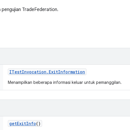
 pengujian TradeFederation.
ITest
Invocation
.
Exit
Information
Menampilkan beberapa informasi keluar untuk pemanggilan.
get
Exit
Info
()