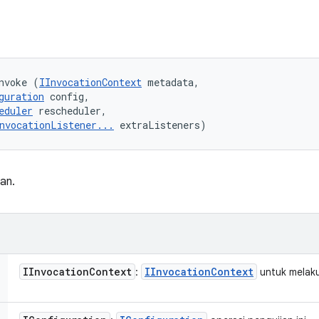
nvoke (
IInvocationContext
 metadata, 

guration
 config, 

eduler
 rescheduler, 

nvocationListener...
 extraListeners)
an.
IInvocation
Context
IInvocation
Context
:
untuk melaku