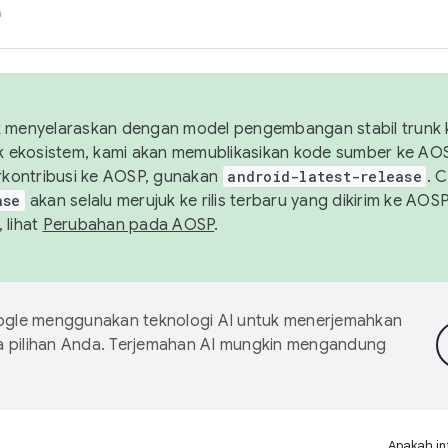
h
uk menyelaraskan dengan model pengembangan stabil trunk
tuk ekosistem, kami akan memublikasikan kode sumber ke A
kontribusi ke AOSP, gunakan
android-latest-release
. 
ase
akan selalu merujuk ke rilis terbaru yang dikirim ke AO
 lihat
Perubahan pada AOSP
.
gle menggunakan teknologi AI untuk menerjemahkan
a pilihan Anda. Terjemahan AI mungkin mengandung
Apakah in