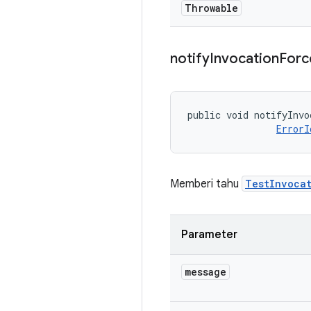
Throwable
notify
Invocation
Forc
public void notifyInvo
ErrorI
Memberi tahu
TestInvoca
Parameter
message