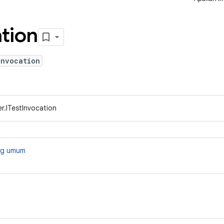
tion
Invocation
r.ITestInvocation
ang umum