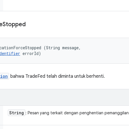
e
Stopped
cationForceStopped (String message, 

dentifier
 errorId)
tion
bahwa TradeFed telah diminta untuk berhenti.
String
: Pesan yang terkait dengan penghentian pemanggilan