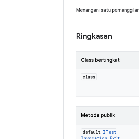
Menangani satu pemanggilan
Ringkasan
Class bertingkat
class
Metode publik
default
ITest
Invocation
.
Exit