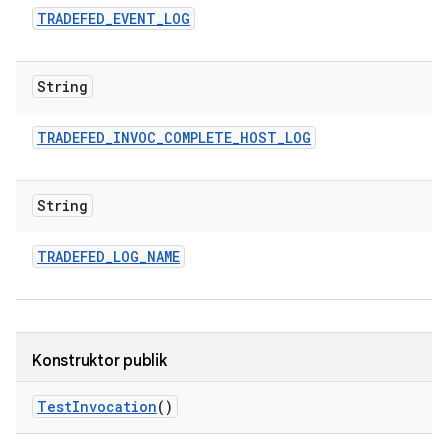
TRADEFED
_
EVENT
_
LOG
String
TRADEFED
_
INVOC
_
COMPLETE
_
HOST
_
LOG
String
TRADEFED
_
LOG
_
NAME
Konstruktor publik
Test
Invocation
()