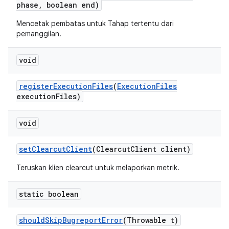
phase
,
boolean end)
Mencetak pembatas untuk Tahap tertentu dari
pemanggilan.
void
register
Execution
Files
(
Execution
Files
execution
Files)
void
set
Clearcut
Client
(Clearcut
Client client)
Teruskan klien clearcut untuk melaporkan metrik.
static boolean
should
Skip
Bugreport
Error
(Throwable t)