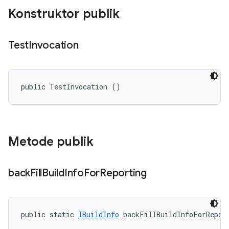
Konstruktor publik
Test
Invocation
public TestInvocation ()
Metode publik
back
Fill
Build
Info
For
Reporting
public static 
IBuildInfo
 backFillBuildInfoForRepor