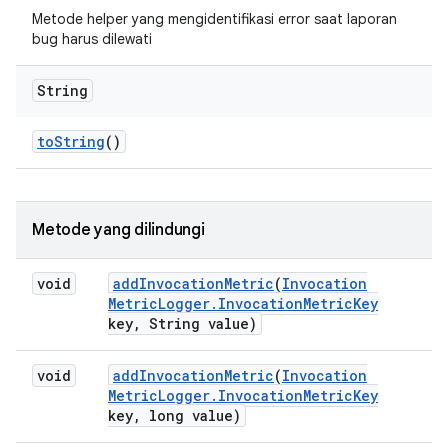
Metode helper yang mengidentifikasi error saat laporan
bug harus dilewati
String
to
String
()
Metode yang dilindungi
void
add
Invocation
Metric
(
Invocation
Metric
Logger
.
Invocation
Metric
Key
key
,
String value)
void
add
Invocation
Metric
(
Invocation
Metric
Logger
.
Invocation
Metric
Key
key
,
long value)