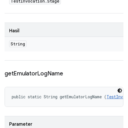
Test
Invocation
.
Stage
Hasil
String
get
Emulator
Log
Name
public static String getEmulatorLogName (
TestInvoc
Parameter