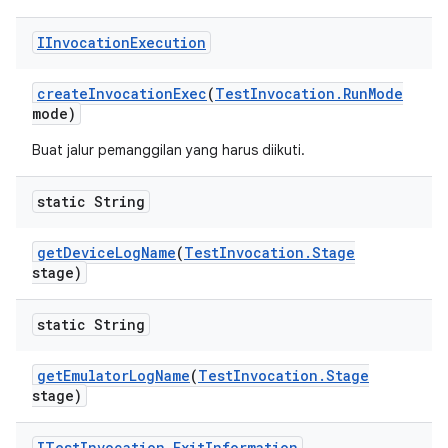
IInvocation
Execution
create
Invocation
Exec
(
Test
Invocation
.
Run
Mode
mode)
Buat jalur pemanggilan yang harus diikuti.
static String
get
Device
Log
Name
(
Test
Invocation
.
Stage
stage)
static String
get
Emulator
Log
Name
(
Test
Invocation
.
Stage
stage)
ITest
Invocation
.
Exit
Information