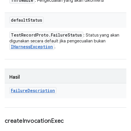
Throwable
: Pengecualian yang akan dikonversi
default
Status
Test
Record
Proto
.
Failure
Status
: Status yang akan
digunakan secara default jika pengecualian bukan
IHarness
Exception
.
Hasil
Failure
Description
create
Invocation
Exec