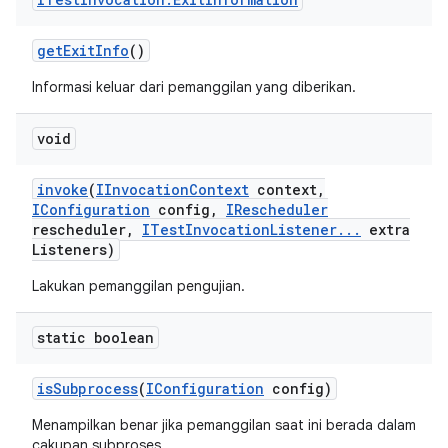
get
Exit
Info
()
Informasi keluar dari pemanggilan yang diberikan.
void
invoke
(
IInvocation
Context
context
,
IConfiguration
config
,
IRescheduler
rescheduler
,
ITest
Invocation
Listener
.
.
.
extra
Listeners)
Lakukan pemanggilan pengujian.
static boolean
is
Subprocess
(
IConfiguration
config)
Menampilkan benar jika pemanggilan saat ini berada dalam
cakupan subproses.