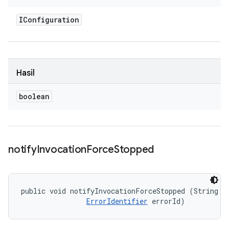
IConfiguration
Hasil
boolean
notify
Invocation
Force
Stopped
public void notifyInvocationForceStopped (String me
ErrorIdentifier
 errorId)