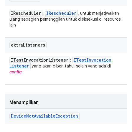
IRescheduler
IRescheduler
:
, untuk menjadwalkan
ulang sebagian pemanggilan untuk dieksekusi di resource
lain
extra
Listeners
ITest
Invocation
Listener
ITest
Invocation
:
Listener
yang akan diberi tahu, selain yang ada di
config
Menampilkan
Device
Not
Available
Exception