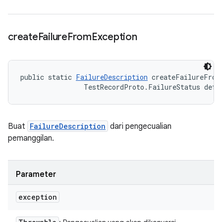
create
Failure
From
Exception
public static 
FailureDescription
 createFailureFrom
                TestRecordProto.FailureStatus defa
Buat
FailureDescription
dari pengecualian
pemanggilan.
Parameter
exception