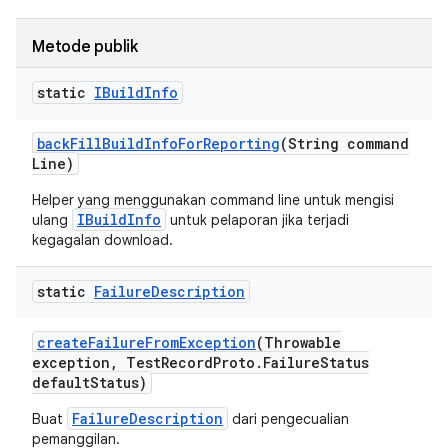
Metode publik
static
IBuild
Info
back
Fill
Build
Info
For
Reporting
(String command
Line)
Helper yang menggunakan command line untuk mengisi
IBuildInfo
ulang
untuk pelaporan jika terjadi
kegagalan download.
static
Failure
Description
create
Failure
From
Exception
(Throwable
exception
,
Test
Record
Proto
.
Failure
Status
default
Status)
FailureDescription
Buat
dari pengecualian
pemanggilan.