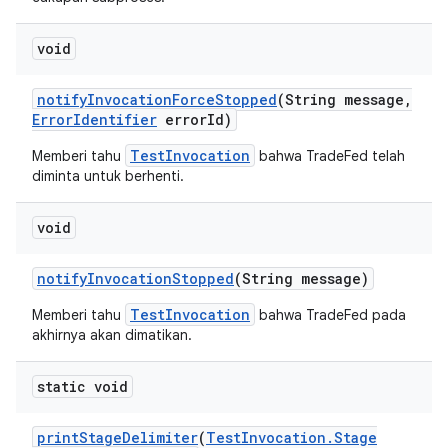
void
notify
Invocation
Force
Stopped
(String message
,
Error
Identifier
error
Id)
TestInvocation
Memberi tahu
bahwa TradeFed telah
diminta untuk berhenti.
void
notify
Invocation
Stopped
(String message)
TestInvocation
Memberi tahu
bahwa TradeFed pada
akhirnya akan dimatikan.
static void
print
Stage
Delimiter
(
Test
Invocation
.
Stage