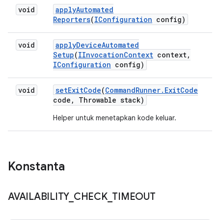
void
apply
Automated
Reporters
(
IConfiguration
config)
void
apply
Device
Automated
Setup
(
IInvocation
Context
context
,
IConfiguration
config)
void
set
Exit
Code
(
Command
Runner
.
Exit
Code
code
,
Throwable stack)
Helper untuk menetapkan kode keluar.
Konstanta
AVAILABILITY
_
CHECK
_
TIMEOUT