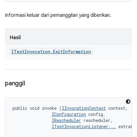
Informasi keluar dari pemanggilan yang diberikan.
Hasil
ITest
Invocation
.
Exit
Information
panggil
public void invoke (
IInvocationContext
 context, 

IConfiguration
 config, 

IRescheduler
 rescheduler, 

ITestInvocationListener...
 extraLi