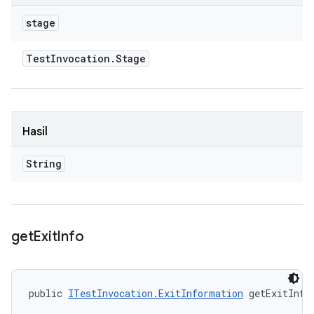
stage
Test
Invocation
.
Stage
Hasil
String
get
Exit
Info
public 
ITestInvocation.ExitInformation
 getExitInfo