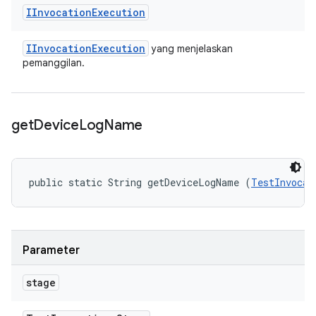
IInvocation
Execution
IInvocation
Execution
yang menjelaskan
pemanggilan.
get
Device
Log
Name
public static String getDeviceLogName (
TestInvocat
Parameter
stage