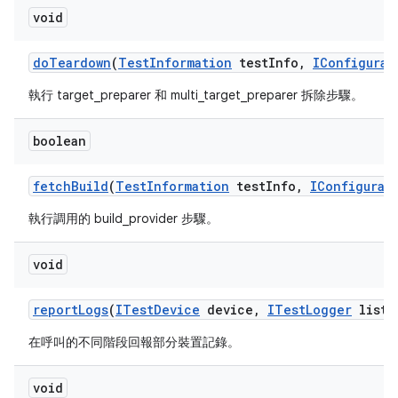
void
do
Teardown
(
Test
Information
test
Info
,
IConfigurat
執行 target_preparer 和 multi_target_preparer 拆除步驟。
boolean
fetch
Build
(
Test
Information
test
Info
,
IConfigurat
執行調用的 build_provider 步驟。
void
report
Logs
(
ITest
Device
device
,
ITest
Logger
liste
在呼叫的不同階段回報部分裝置記錄。
void