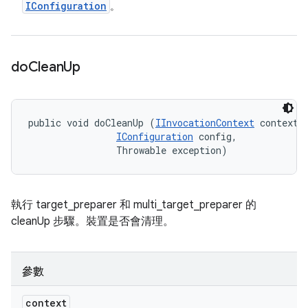
IConfiguration
。
do
Clean
Up
public void doCleanUp (
IInvocationContext
 context, 
IConfiguration
 config, 

                Throwable exception)
執行 target_preparer 和 multi_target_preparer 的
cleanUp 步驟。裝置是否會清理。
參數
context