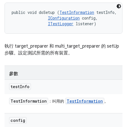
public void doSetup (
TestInformation
 testInfo, 

IConfiguration
 config, 

ITestLogger
 listener)
執行 target_preparer 和 multi_target_preparer 的 setUp
步驟。設定測試所需的所有裝置。
參數
test
Info
Test
Information
Test
Information
：叫用的
。
config