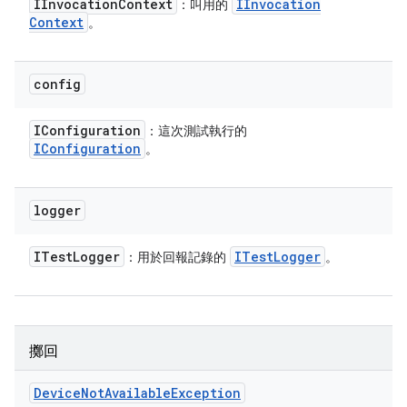
IInvocation
Context
IInvocation
：叫用的
Context
。
config
IConfiguration
：這次測試執行的
IConfiguration
。
logger
ITest
Logger
ITest
Logger
：用於回報記錄的
。
擲回
Device
Not
Available
Exception