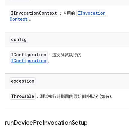
IInvocation
Context
IInvocation
：叫用的
Context
。
config
IConfiguration
：這次測試執行的
IConfiguration
。
exception
Throwable
：測試執行時擲回的原始例外狀況 (如有)。
run
Device
Pre
Invocation
Setup