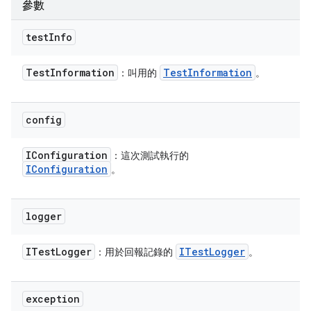
參數
test
Info
Test
Information
Test
Information
：叫用的
。
config
IConfiguration
：這次測試執行的
IConfiguration
。
logger
ITest
Logger
ITest
Logger
：用於回報記錄的
。
exception