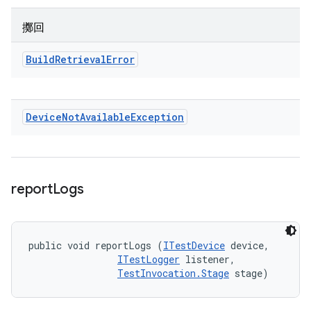
擲回
Build
Retrieval
Error
Device
Not
Available
Exception
report
Logs
public void reportLogs (
ITestDevice
 device, 

ITestLogger
 listener, 

TestInvocation.Stage
 stage)