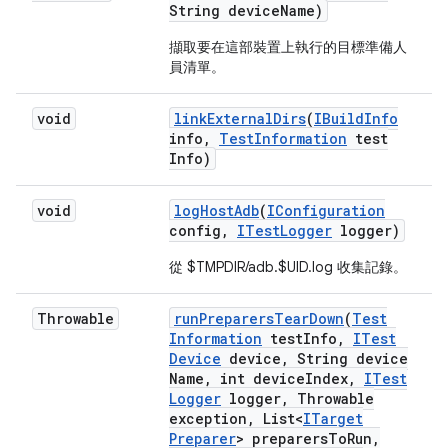
String device
Name)
擷取要在這部裝置上執行的目標準備人
員清單。
void
link
External
Dirs
(
IBuild
Info
info
,
Test
Information
test
Info)
void
log
Host
Adb
(
IConfiguration
config
,
ITest
Logger
logger)
從 $TMPDIR/adb.$UID.log 收集記錄。
Throwable
run
Preparers
Tear
Down
(
Test
Information
test
Info
,
ITest
Device
device
,
String device
Name
,
int device
Index
,
ITest
Logger
logger
,
Throwable
exception
,
List<
ITarget
Preparer
> preparers
To
Run
,