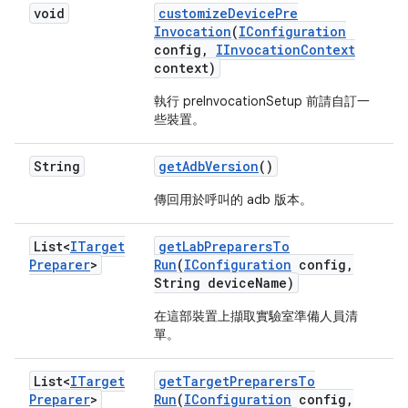
void
customize
Device
Pre
Invocation
(
IConfiguration
config
,
IInvocation
Context
context)
執行 preInvocationSetup 前請自訂一
些裝置。
String
get
Adb
Version
()
傳回用於呼叫的 adb 版本。
List<
ITarget
get
Lab
Preparers
To
Preparer
>
Run
(
IConfiguration
config
,
String device
Name)
在這部裝置上擷取實驗室準備人員清
單。
List<
ITarget
get
Target
Preparers
To
Preparer
>
Run
(
IConfiguration
config
,