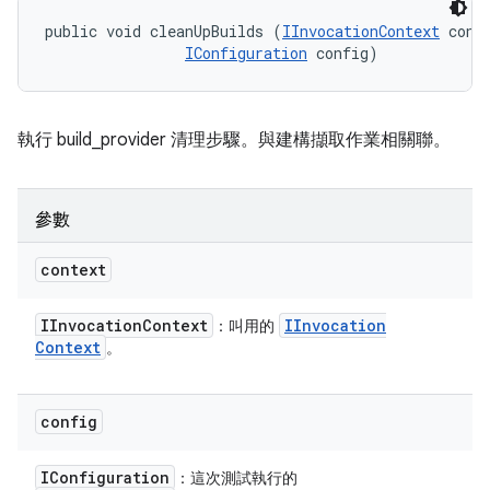
public void cleanUpBuilds (
IInvocationContext
 conte
IConfiguration
 config)
執行 build_provider 清理步驟。與建構擷取作業相關聯。
參數
context
IInvocation
Context
IInvocation
：叫用的
Context
。
config
IConfiguration
：這次測試執行的