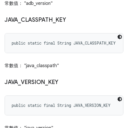
常數值： "adb_version"
JAVA
_
CLASSPATH
_
KEY
public static final String JAVA_CLASSPATH_KEY
常數值： "java_classpath"
JAVA
_
VERSION
_
KEY
public static final String JAVA_VERSION_KEY