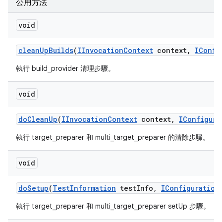
公用方法
void
clean
Up
Builds
(
IInvocation
Context
context
,
IConfi
執行 build_provider 清理步驟。
void
do
Clean
Up
(
IInvocation
Context
context
,
IConfigura
執行 target_preparer 和 multi_target_preparer 的清除步驟。
void
do
Setup
(
Test
Information
test
Info
,
IConfiguration
執行 target_preparer 和 multi_target_preparer setUp 步驟。