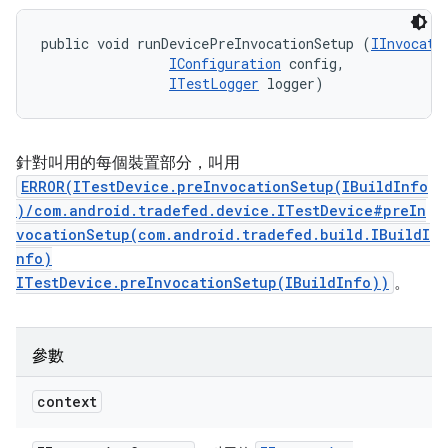
public void runDevicePreInvocationSetup (
IInvocati
IConfiguration
 config, 

ITestLogger
 logger)
針對叫用的每個裝置部分，叫用
ERROR(ITestDevice.preInvocationSetup(IBuildInfo
)/com.android.tradefed.device.ITestDevice#preIn
vocationSetup(com.android.tradefed.build.IBuildI
nfo)
ITestDevice.preInvocationSetup(IBuildInfo))
。
參數
context