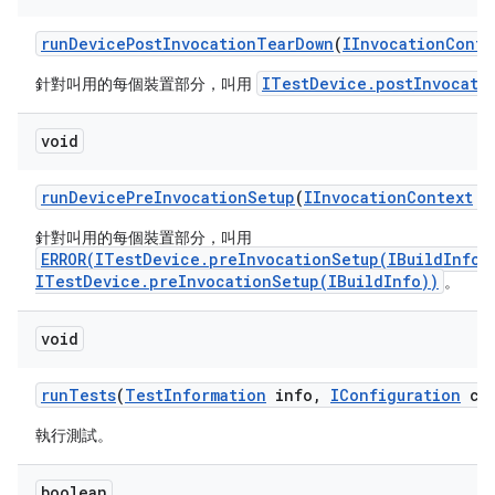
run
Device
Post
Invocation
Tear
Down
(
IInvocation
Conte
ITestDevice.postInvocati
針對叫用的每個裝置部分，叫用
void
run
Device
Pre
Invocation
Setup
(
IInvocation
Context
co
針對叫用的每個裝置部分，叫用
ERROR(ITestDevice.preInvocationSetup(IBuildInfo)
ITestDevice.preInvocationSetup(IBuildInfo))
。
void
run
Tests
(
Test
Information
info
,
IConfiguration
con
執行測試。
boolean