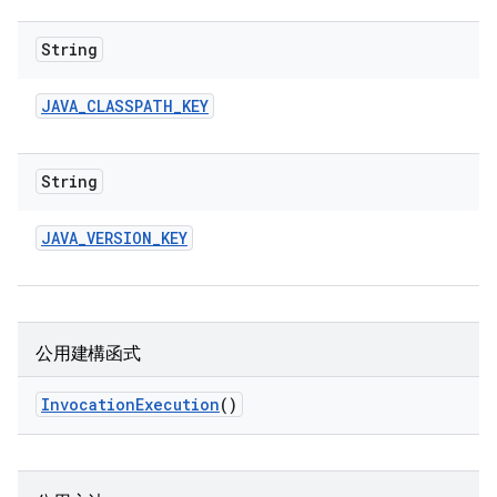
String
JAVA
_
CLASSPATH
_
KEY
String
JAVA
_
VERSION
_
KEY
公用建構函式
Invocation
Execution
()