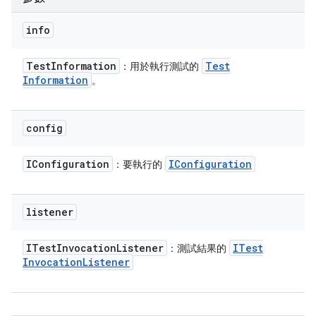
info
Test
Information
Test
：用於執行測試的
Information
。
config
IConfiguration
IConfiguration
：要執行的
listener
ITest
Invocation
Listener
ITest
：測試結果的
Invocation
Listener