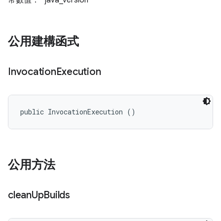
常數值： "java_version"
公用建構函式
Invocation
Execution
public InvocationExecution ()
公用方法
clean
Up
Builds