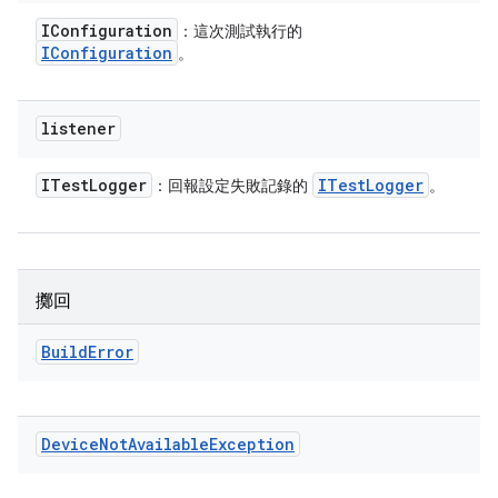
IConfiguration
：這次測試執行的
IConfiguration
。
listener
ITest
Logger
ITest
Logger
：回報設定失敗記錄的
。
擲回
Build
Error
Device
Not
Available
Exception