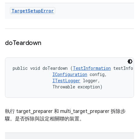
Target
Setup
Error
do
Teardown
public void doTeardown (
TestInformation
 testInfo, 

IConfiguration
 config, 

ITestLogger
 logger, 

                Throwable exception)
執行 target_preparer 和 multi_target_preparer 拆除步
驟。是否拆除與設定相關聯的裝置。