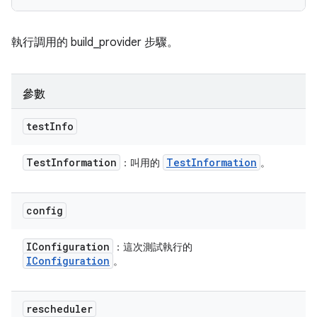
執行調用的 build_provider 步驟。
參數
test
Info
Test
Information
Test
Information
：叫用的
。
config
IConfiguration
：這次測試執行的
IConfiguration
。
rescheduler