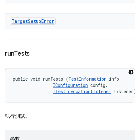
Target
Setup
Error
run
Tests
public void runTests (
TestInformation
 info, 

IConfiguration
 config, 

ITestInvocationListener
 listener)
執行測試。
參數