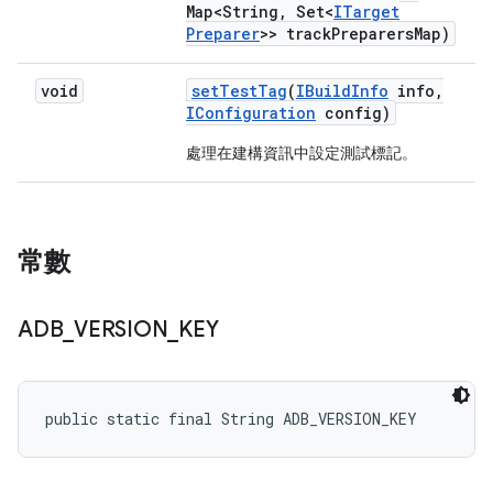
Map<String
,
Set<
ITarget
Preparer
>> track
Preparers
Map)
void
set
Test
Tag
(
IBuild
Info
info
,
IConfiguration
config)
處理在建構資訊中設定測試標記。
常數
ADB
_
VERSION
_
KEY
public static final String ADB_VERSION_KEY