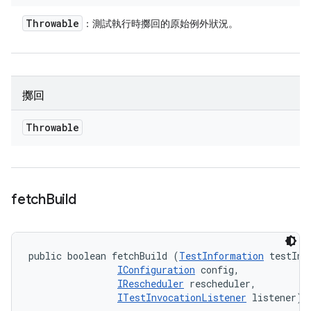
Throwable
：測試執行時擲回的原始例外狀況。
擲回
Throwable
fetch
Build
public boolean fetchBuild (
TestInformation
 testInfo
IConfiguration
 config, 

IRescheduler
 rescheduler, 

ITestInvocationListener
 listener)