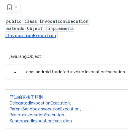
public class InvocationExecution
extends Object
implements
IInvocationExecution
java.lang.Object
↳
com.android.tradefed.invoker.InvocationExecution
已知的直接子類別
DelegatedInvocationExecution
、
ParentSandboxInvocationExecution
、
RemoteInvocationExecution
、
SandboxedInvocationExecution