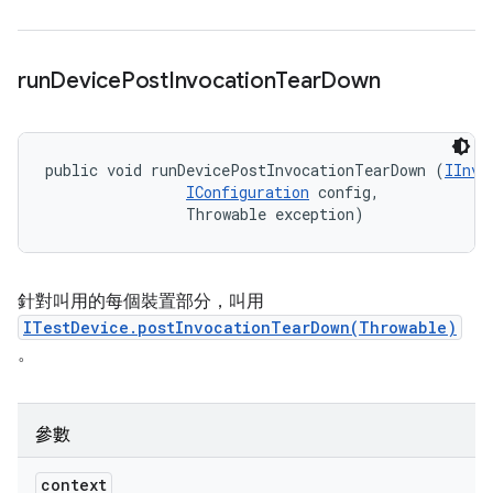
run
Device
Post
Invocation
Tear
Down
public void runDevicePostInvocationTearDown (
IInvo
IConfiguration
 config, 

                Throwable exception)
針對叫用的每個裝置部分，叫用
ITestDevice.postInvocationTearDown(Throwable)
。
參數
context