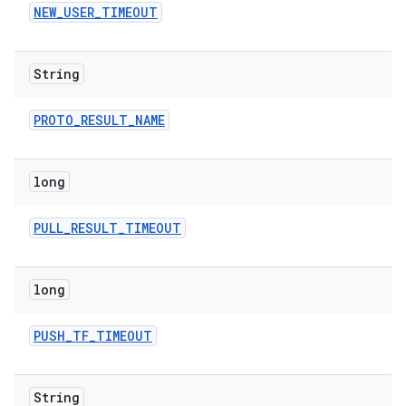
NEW
_
USER
_
TIMEOUT
String
PROTO
_
RESULT
_
NAME
long
PULL
_
RESULT
_
TIMEOUT
long
PUSH
_
TF
_
TIMEOUT
String