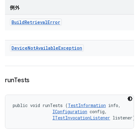
例外
Build
Retrieval
Error
Device
Not
Available
Exception
run
Tests
public void runTests (
TestInformation
 info, 

IConfiguration
 config, 

ITestInvocationListener
 listener)