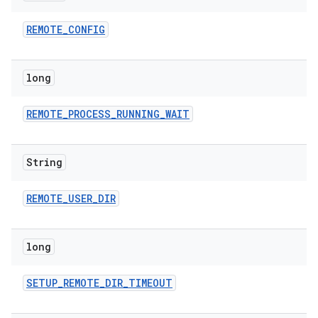
REMOTE
_
CONFIG
long
REMOTE
_
PROCESS
_
RUNNING
_
WAIT
String
REMOTE
_
USER
_
DIR
long
SETUP
_
REMOTE
_
DIR
_
TIMEOUT