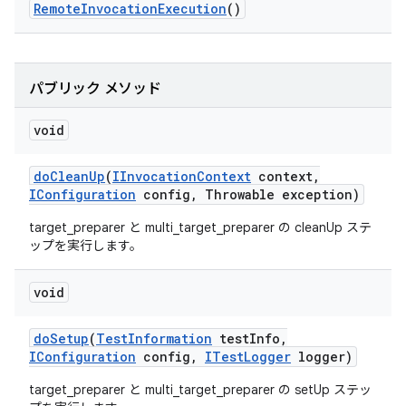
Remote
Invocation
Execution
()
パブリック メソッド
void
do
Clean
Up
(
IInvocation
Context
context
,
IConfiguration
config
,
Throwable exception)
target_preparer と multi_target_preparer の cleanUp ステ
ップを実行します。
void
do
Setup
(
Test
Information
test
Info
,
IConfiguration
config
,
ITest
Logger
logger)
target_preparer と multi_target_preparer の setUp ステッ