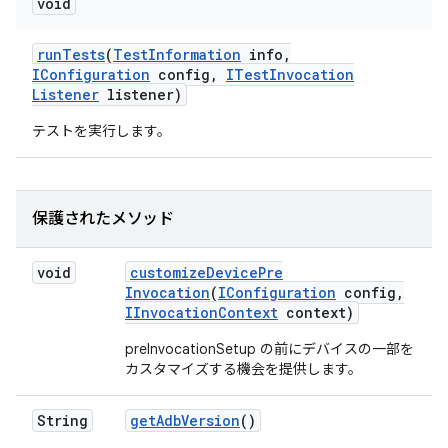
void
run
Tests
(
Test
Information
info
,
IConfiguration
config
,
ITest
Invocation
Listener
listener)
テストを実行します。
保護されたメソッド
void
customize
Device
Pre
Invocation
(
IConfiguration
config
,
IInvocation
Context
context)
preInvocationSetup の前にデバイスの一部を
カスタマイズする機会を提供します。
String
get
Adb
Version
()