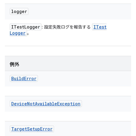
logger
ITest
Logger
ITest
: 設定失敗ログを報告する
Logger
。
例外
Build
Error
Device
Not
Available
Exception
Target
Setup
Error