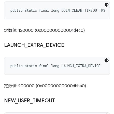
public static final long JOIN_CLEAN_TIMEOUT_MS
定数値: 120000 (0x000000000001d4c0)
LAUNCH
_
EXTRA
_
DEVICE
public static final long LAUNCH_EXTRA_DEVICE
定数値: 900000 (0x00000000000dbba0)
NEW
_
USER
_
TIMEOUT