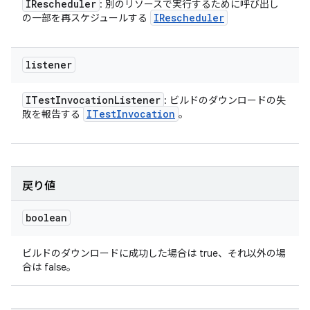
IRescheduler
: 別のリソースで実行するために呼び出し
IRescheduler
の一部を再スケジュールする
listener
ITest
Invocation
Listener
: ビルドのダウンロードの失
ITest
Invocation
敗を報告する
。
戻り値
boolean
ビルドのダウンロードに成功した場合は true、それ以外の場
合は false。