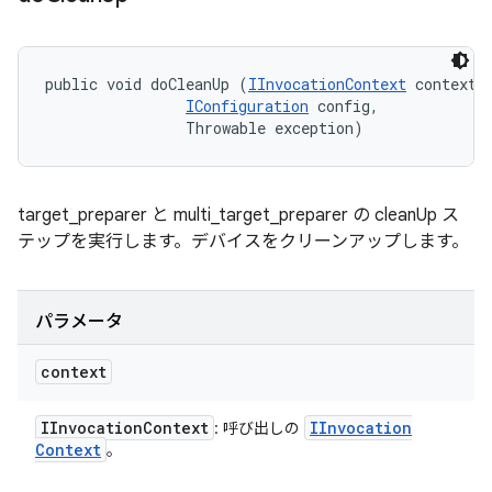
public void doCleanUp (
IInvocationContext
 context, 
IConfiguration
 config, 

                Throwable exception)
target_preparer と multi_target_preparer の cleanUp ス
テップを実行します。デバイスをクリーンアップします。
パラメータ
context
IInvocation
Context
IInvocation
: 呼び出しの
Context
。