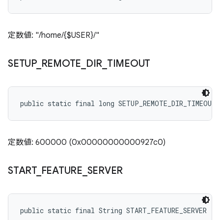
定数値: "/home/{$USER}/"
SETUP
_
REMOTE
_
DIR
_
TIMEOUT
public static final long SETUP_REMOTE_DIR_TIMEOUT
定数値: 600000 (0x00000000000927c0)
START
_
FEATURE
_
SERVER
public static final String START_FEATURE_SERVER