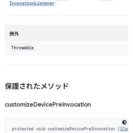
Invocation
Listener
例外
Throwable
保護されたメソッド
customize
Device
Pre
Invocation
protected void customizeDevicePreInvocation (
IConf