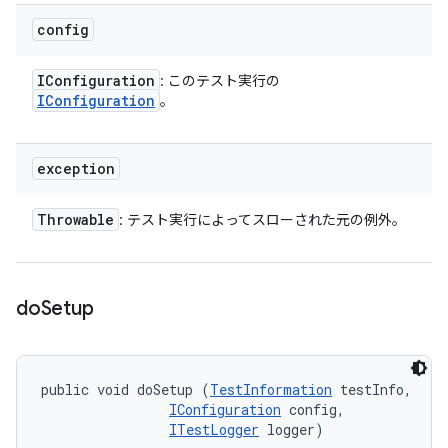
config
IConfiguration
: このテスト実行の
IConfiguration
。
exception
Throwable
: テスト実行によってスローされた元の例外。
do
Setup
public void doSetup (
TestInformation
 testInfo, 

IConfiguration
 config, 

ITestLogger
 logger)