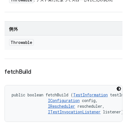
: テスト実行によってスローされた元の例外。
例外
Throwable
fetch
Build
public boolean fetchBuild (
TestInformation
 testInfo
IConfiguration
 config, 

IRescheduler
 rescheduler, 

ITestInvocationListener
 listener)