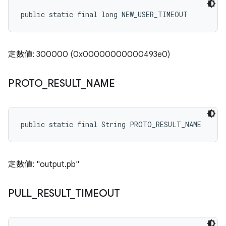
public static final long NEW_USER_TIMEOUT
定数値: 300000 (0x00000000000493e0)
PROTO
_
RESULT
_
NAME
public static final String PROTO_RESULT_NAME
定数値: "output.pb"
PULL
_
RESULT
_
TIMEOUT