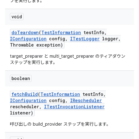
プを実行します。
void
do
Teardown
(
Test
Information
test
Info
,
IConfiguration
config
,
ITest
Logger
logger
,
Throwable exception)
target_preparer と multi_target_preparer のティアダウン
ステップを実行します。
boolean
fetch
Build
(
Test
Information
test
Info
,
IConfiguration
config
,
IRescheduler
rescheduler
,
ITest
Invocation
Listener
listener)
呼び出しの build_provider ステップを実行します。