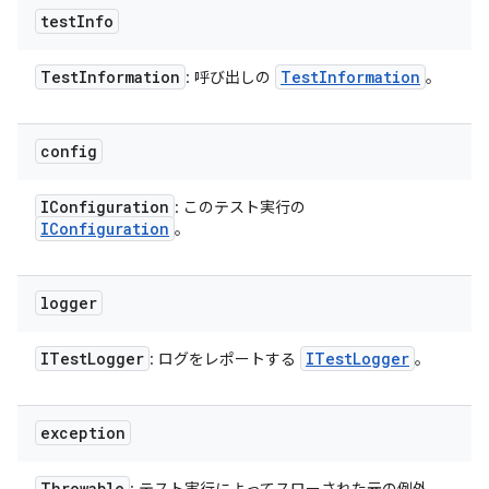
test
Info
Test
Information
Test
Information
: 呼び出しの
。
config
IConfiguration
: このテスト実行の
IConfiguration
。
logger
ITest
Logger
ITest
Logger
: ログをレポートする
。
exception
Throwable