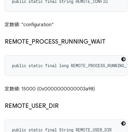
public static final String REMOTE_CONFIG
定数値: "configuration"
REMOTE
_
PROCESS
_
RUNNING
_
WAIT
public static final long REMOTE_PROCESS_RUNNING_WA
定数値: 15000 (0x0000000000003a98)
REMOTE
_
USER
_
DIR
public static final String REMOTE_USER_DIR