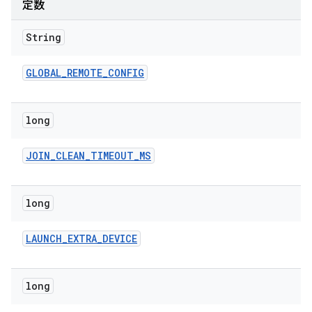
定数
String
GLOBAL
_
REMOTE
_
CONFIG
long
JOIN
_
CLEAN
_
TIMEOUT
_
MS
long
LAUNCH
_
EXTRA
_
DEVICE
long