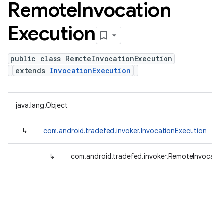
Remote
Invocation
Execution
public class RemoteInvocationExecution
extends
InvocationExecution
java.lang.Object
↳
com.android.tradefed.invoker.InvocationExecution
↳
com.android.tradefed.invoker.RemoteInvocat