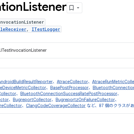
tion
Listener
InvocationListener
cleReceiver
,
ITestLogger
.ITestInvocationListener
AndroidBuildResultReporter
、
AtraceCollector
、
AtraceRunMetricColl
eDeviceMetricCollector
、
BasePostProcessor
、
BluetoothConnectio
ollector
、
BluetoothConnectionSuccessRatePostProcessor
、
ctor
、
BugreportCollector
、
BugreportzOnFailureCollector
、
reCollector
、
ClangCodeCoverageCollector
など、87 個のクラスが