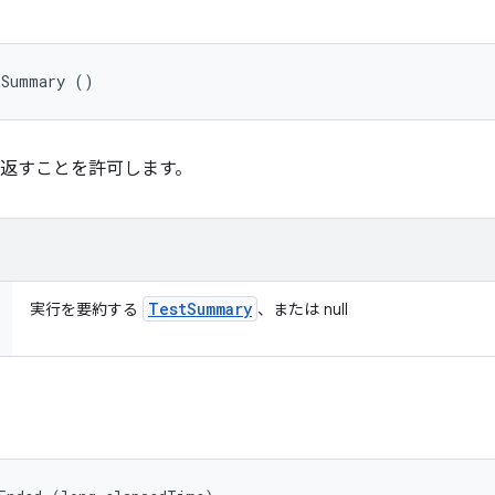
tSummary ()
 が概要を返すことを許可します。
Test
Summary
実行を要約する
、または null