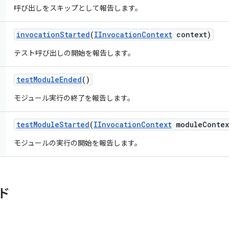
呼び出しをスキップとして報告します。
invocation
Started
(
IInvocation
Context
context)
テスト呼び出しの開始を報告します。
test
Module
Ended
()
モジュール実行の終了を報告します。
test
Module
Started
(
IInvocation
Context
module
Contex
モジュールの実行の開始を報告します。
ド