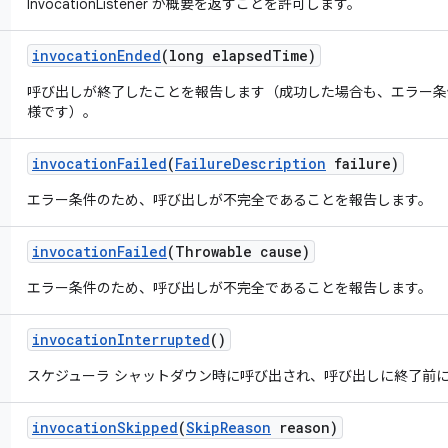
InvocationListener が概要を返すことを許可します。
invocation
Ended
(long elapsed
Time)
呼び出しが終了したことを報告します（成功した場合も、エラー条
様です）。
invocation
Failed
(
Failure
Description
failure)
エラー条件のため、呼び出しが不完全であることを報告します。
invocation
Failed
(Throwable cause)
エラー条件のため、呼び出しが不完全であることを報告します。
invocation
Interrupted
()
スケジューラ シャットダウン時に呼び出され、呼び出しに終了前
invocation
Skipped
(
Skip
Reason
reason)