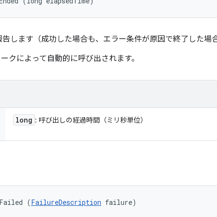
Ended (long elapsedTime)
報告します（成功した場合も、エラー条件が原因で終了した場
フレームワークによって自動的に呼び出されます。
long
: 呼び出しの経過時間（ミリ秒単位）
Failed (
FailureDescription
 failure)