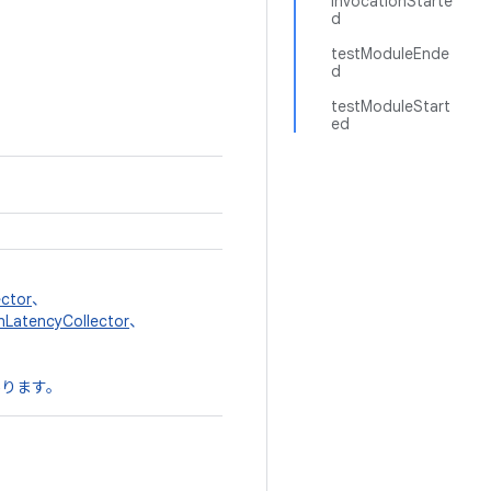
invocationStarte
d
testModuleEnde
d
testModuleStart
ed
ector
、
nLatencyCollector
、
あります。