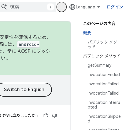
/
ログイン
このページの内容
概要
の安定性を確保するため、
パブリック メソ
投稿には、
android-
ッド
、常に AOSP にプッシ
パブリック メソッド
さい。
getSummary
invocationEnded
invocationFailed
invocationFailed
invocationInterru
pted
報は役に立ちましたか？
invocationSkippe
d