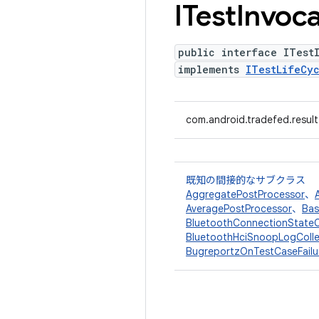
ITest
Invoca
public interface ITest
implements
ITestLifeCy
com.android.tradefed.result
既知の間接的なサブクラス
AggregatePostProcessor
、
AveragePostProcessor
、
Bas
BluetoothConnectionStateC
BluetoothHciSnoopLogColle
BugreportzOnTestCaseFailu