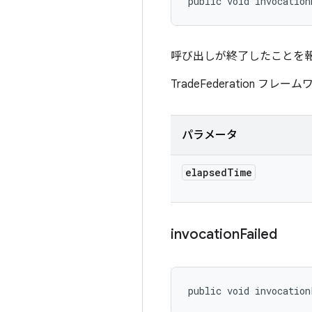
public void invocation
呼び出しが終了したことを
TradeFederation 
パラメータ
elapsed
Time
invocation
Failed
public void invocation