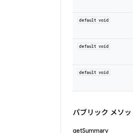
default void
default void
default void
パブリック メソッ
get
Summary