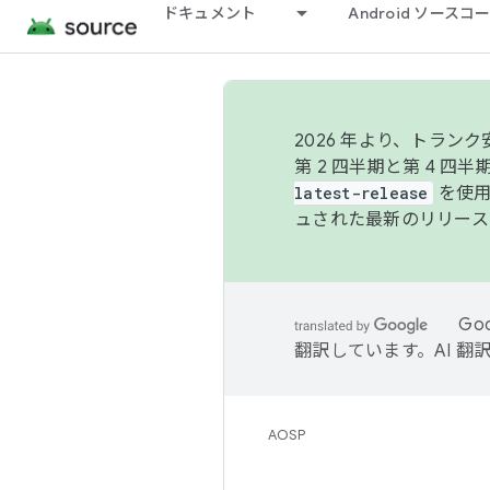
ドキュメント
Android ソース
2026 年より、トラ
第 2 四半期と第 4 四
latest-release
を使用
ュされた最新のリリース
Go
翻訳しています。AI 
AOSP