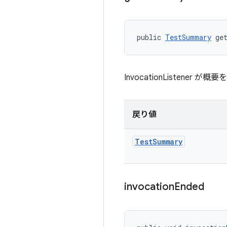
public 
TestSummary
 ge
InvocationListener
戻り値
Test
Summary
invocation
Ended