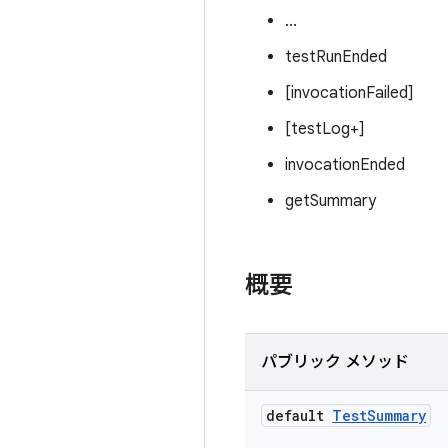
...
testRunEnded
[invocationFailed]
[testLog+]
invocationEnded
getSummary
概要
パブリック メソッド
default
Test
Summary