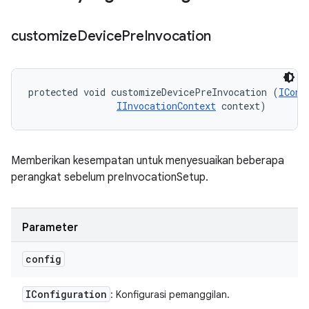
customize
Device
Pre
Invocation
protected void customizeDevicePreInvocation (
IConf
IInvocationContext
 context)
Memberikan kesempatan untuk menyesuaikan beberapa
perangkat sebelum preInvocationSetup.
Parameter
config
IConfiguration
: Konfigurasi pemanggilan.