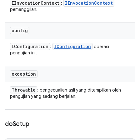
IInvocation
Context
IInvocation
Context
:
pemanggilan.
config
IConfiguration
IConfiguration
:
operasi
pengujian ini.
exception
Throwable
: pengecualian asli yang ditampilkan oleh
pengujian yang sedang berjalan.
do
Setup