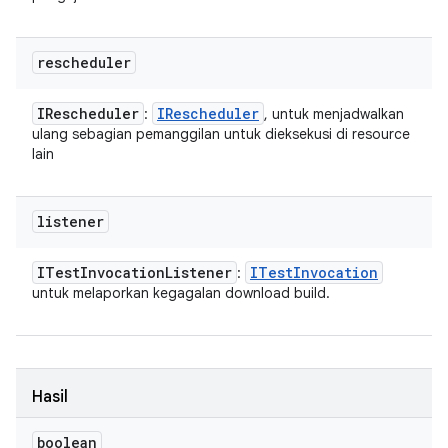
rescheduler
IRescheduler
IRescheduler
:
, untuk menjadwalkan
ulang sebagian pemanggilan untuk dieksekusi di resource
lain
listener
ITest
Invocation
Listener
ITest
Invocation
:
untuk melaporkan kegagalan download build.
Hasil
boolean