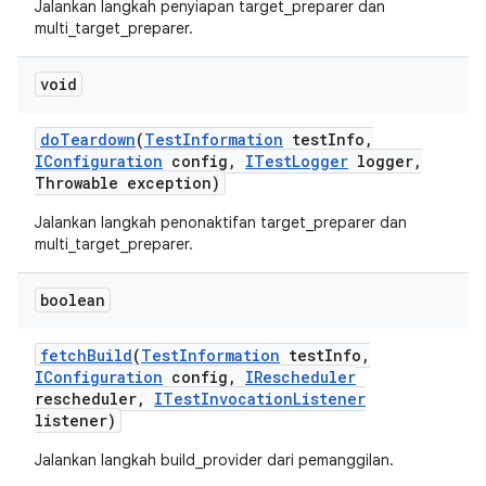
Jalankan langkah penyiapan target_preparer dan
multi_target_preparer.
void
do
Teardown
(
Test
Information
test
Info
,
IConfiguration
config
,
ITest
Logger
logger
,
Throwable exception)
Jalankan langkah penonaktifan target_preparer dan
multi_target_preparer.
boolean
fetch
Build
(
Test
Information
test
Info
,
IConfiguration
config
,
IRescheduler
rescheduler
,
ITest
Invocation
Listener
listener)
Jalankan langkah build_provider dari pemanggilan.