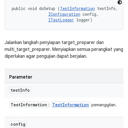
public void doSetup (
TestInformation
 testInfo, 

IConfiguration
 config, 

ITestLogger
 logger)
Jalankan langkah penyiapan target_preparer dan
multi_target_preparer. Menyiapkan semua perangkat yang
diperlukan agar pengujian dapat berjalan.
Parameter
test
Info
Test
Information
Test
Information
:
pemanggilan.
config