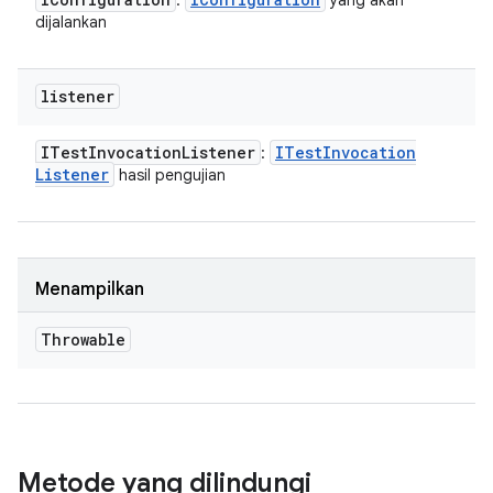
:
yang akan
dijalankan
listener
ITest
Invocation
Listener
ITest
Invocation
:
Listener
hasil pengujian
Menampilkan
Throwable
Metode yang dilindungi