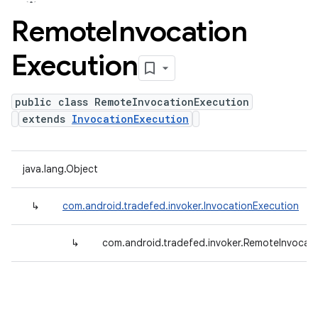
Remote
Invocation
Execution
public class RemoteInvocationExecution
extends
InvocationExecution
java.lang.Object
↳
com.android.tradefed.invoker.InvocationExecution
↳
com.android.tradefed.invoker.RemoteInvocat