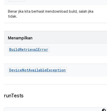
Benar jika kita berhasil mendownload build, salah jika
tidak.
Menampilkan
Build
Retrieval
Error
Device
Not
Available
Exception
run
Tests