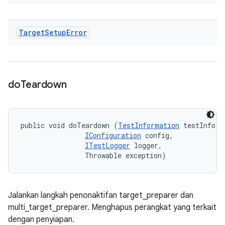
Target
Setup
Error
do
Teardown
public void doTeardown (
TestInformation
 testInfo, 

IConfiguration
 config, 

ITestLogger
 logger, 

                Throwable exception)
Jalankan langkah penonaktifan target_preparer dan
multi_target_preparer. Menghapus perangkat yang terkait
dengan penyiapan.