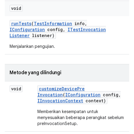
void
run
Tests
(
Test
Information
info
,
IConfiguration
config
,
ITest
Invocation
Listener
listener)
Menjalankan pengujian.
Metode yang dilindungi
void
customize
Device
Pre
Invocation
(
IConfiguration
config
,
IInvocation
Context
context)
Memberikan kesempatan untuk
menyesuaikan beberapa perangkat sebelum
preInvocationSetup.