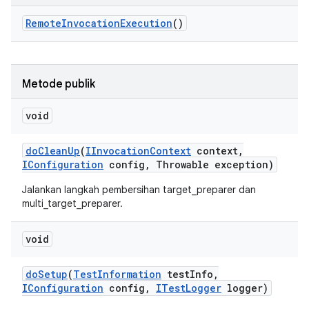
Remote
Invocation
Execution
()
Metode publik
void
do
Clean
Up
(
IInvocation
Context
context
,
IConfiguration
config
,
Throwable exception)
Jalankan langkah pembersihan target_preparer dan
multi_target_preparer.
void
do
Setup
(
Test
Information
test
Info
,
IConfiguration
config
,
ITest
Logger
logger)