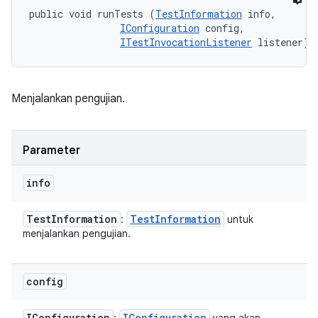
public void runTests (
TestInformation
 info, 

IConfiguration
 config, 

ITestInvocationListener
 listener)
Menjalankan pengujian.
Parameter
info
Test
Information
Test
Information
:
untuk
menjalankan pengujian.
config
IConfiguration
IConfiguration