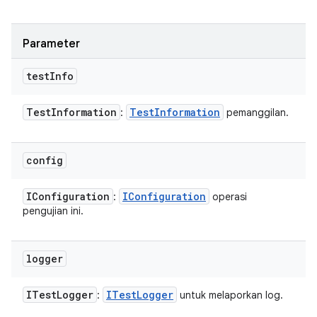
Parameter
test
Info
Test
Information
Test
Information
:
pemanggilan.
config
IConfiguration
IConfiguration
:
operasi
pengujian ini.
logger
ITest
Logger
ITest
Logger
:
untuk melaporkan log.