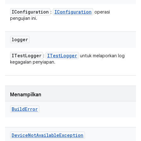
IConfiguration
IConfiguration
:
operasi
pengujian ini.
logger
ITest
Logger
ITest
Logger
:
untuk melaporkan log
kegagalan penyiapan.
Menampilkan
Build
Error
Device
Not
Available
Exception