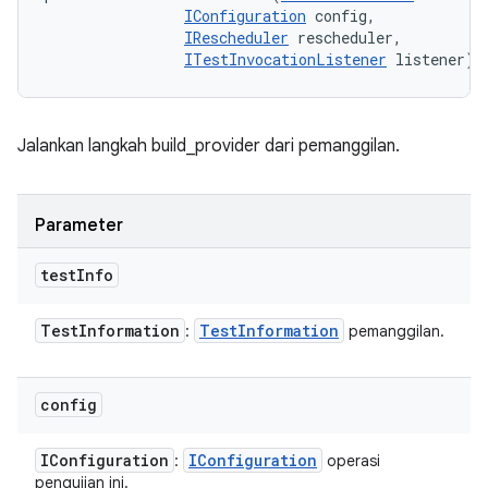
IConfiguration
 config, 

IRescheduler
 rescheduler, 

ITestInvocationListener
 listener)
Jalankan langkah build_provider dari pemanggilan.
Parameter
test
Info
Test
Information
Test
Information
:
pemanggilan.
config
IConfiguration
IConfiguration
:
operasi
pengujian ini.