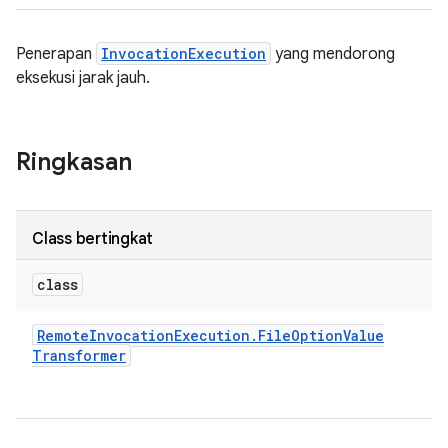
Penerapan
InvocationExecution
yang mendorong
eksekusi jarak jauh.
Ringkasan
Class bertingkat
class
Remote
Invocation
Execution
.
File
Option
Value
Transformer