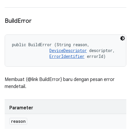
Build
Error
public BuildError (String reason, 

DeviceDescriptor
 descriptor, 

ErrorIdentifier
 errorId)
Membuat (@link BuildError} baru dengan pesan error
mendetail.
Parameter
reason