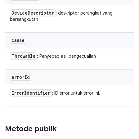
Device
Descriptor
: deskriptor perangkat yang
bersangkutan
cause
Throwable
: Penyebab asli pengecualian
error
Id
Error
Identifier
: ID error untuk error ini.
Metode publik