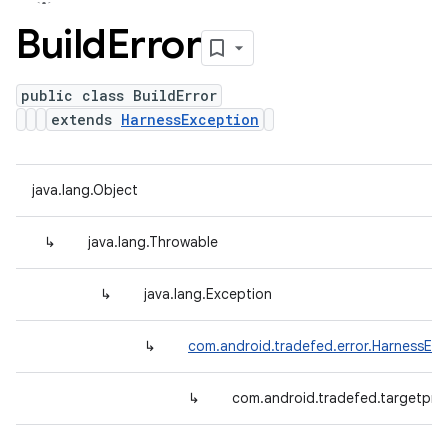
Build
Error
public class BuildError
extends
HarnessException
java.lang.Object
↳
java.lang.Throwable
↳
java.lang.Exception
↳
com.android.tradefed.error.HarnessExc
↳
com.android.tradefed.targetprep