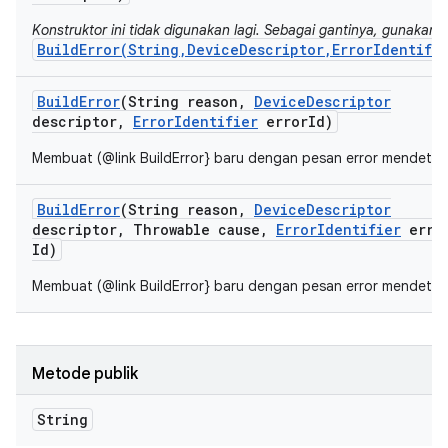
Konstruktor ini tidak digunakan lagi. Sebagai gantinya, gunakan
BuildError(String,DeviceDescriptor,ErrorIdentifi
Build
Error
(String reason
,
Device
Descriptor
descriptor
,
Error
Identifier
error
Id)
Membuat (@link BuildError} baru dengan pesan error mendetail
Build
Error
(String reason
,
Device
Descriptor
descriptor
,
Throwable cause
,
Error
Identifier
erro
Id)
Membuat (@link BuildError} baru dengan pesan error mendetail
Metode publik
String