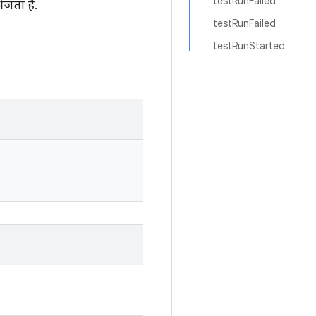
testRunFailed
ेजता है.
testRunFailed
testRunStarted