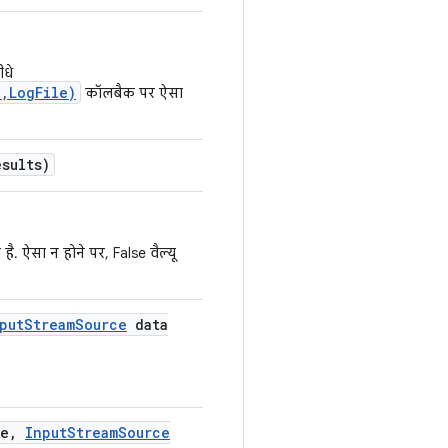
ीधे
,LogFile)
कॉलबैक पर ऐसा
esults)
है. ऐसा न होने पर, False वैल्यू
put
Stream
Source
data
e
,
Input
Stream
Source