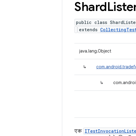
Shard
Liste
public class ShardListe
extends
CollectingTes
java.lang.Object
↳
com.android.tradefe
↳
com.androi
एक
ITestInvocationList