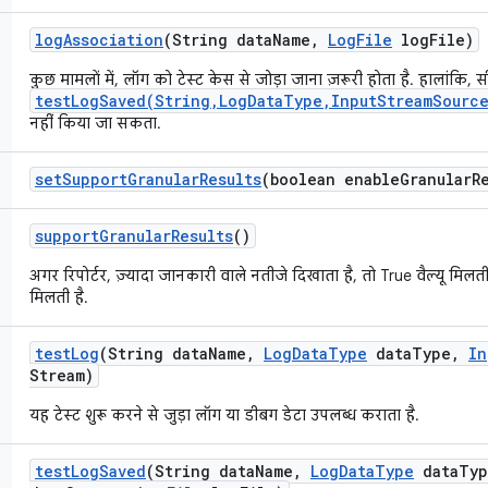
log
Association
(String data
Name
,
Log
File
log
File)
कुछ मामलों में, लॉग को टेस्ट केस से जोड़ा जाना ज़रूरी होता है. हालांकि, स
testLogSaved(String,LogDataType,InputStreamSource
नहीं किया जा सकता.
set
Support
Granular
Results
(boolean enable
Granular
R
support
Granular
Results
()
अगर रिपोर्टर, ज़्यादा जानकारी वाले नतीजे दिखाता है, तो True वैल्यू मिलती 
मिलती है.
test
Log
(String data
Name
,
Log
Data
Type
data
Type
,
In
Stream)
यह टेस्ट शुरू करने से जुड़ा लॉग या डीबग डेटा उपलब्ध कराता है.
test
Log
Saved
(String data
Name
,
Log
Data
Type
data
Typ