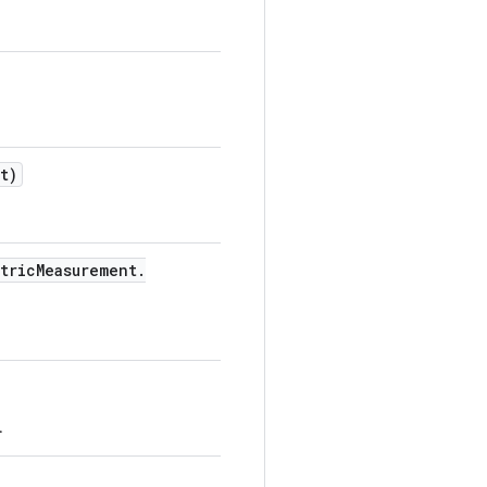
t)
tric
Measurement
.
.