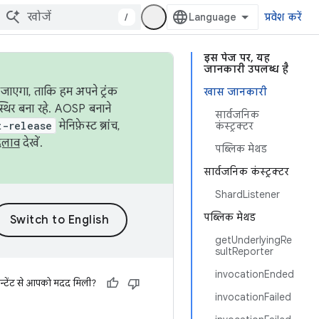
/
प्रवेश करें
इस पेज पर, यह
जानकारी उपलब्ध है
जाएगा, ताकि हम अपने ट्रंक
खास जानकारी
स्थिर बना रहे. AOSP बनाने
सार्वजनिक
t-release
मेनिफ़ेस्ट ब्रांच,
कंस्ट्रक्टर
दलाव
देखें.
पब्लिक मेथड
सार्वजनिक कंस्ट्रक्टर
ShardListener
पब्लिक मेथड
getUnderlyingRe
sultReporter
invocationEnded
न्टेंट से आपको मदद मिली?
invocationFailed