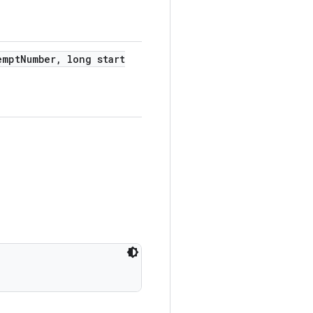
empt
Number
,
long start