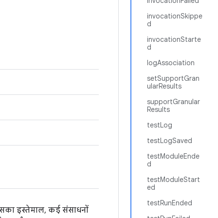
invocationFailed
invocationSkippe
d
invocationStarte
d
logAssociation
setSupportGran
ularResults
supportGranular
Results
testLog
testLogSaved
testModuleEnde
d
testModuleStart
ed
testRunEnded
इसका इस्तेमाल, कई संसाधनों