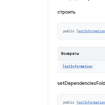
строить
public 
TestInformation
Возвраты
Test
Information
set
Dependencies
Fol
public 
TestInformation