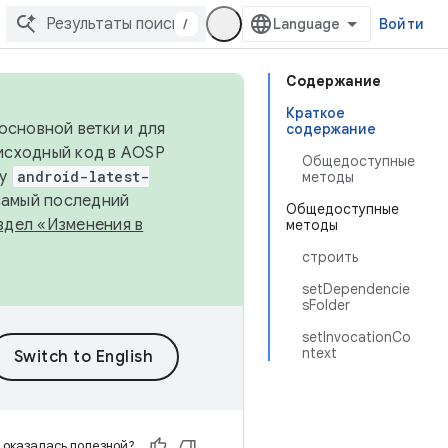
/
Войти
Содержание
Краткое
основной ветки и для
содержание
исходный код в AOSP
Общедоступные
ку
android-latest-
методы
 самый последний
Общедоступные
здел «Изменения в
методы
строить
setDependencie
sFolder
setInvocationCo
ntext
 оказалась полезной?