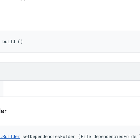
 build ()
der
.Builder
 setDependenciesFolder (File dependenciesFolder