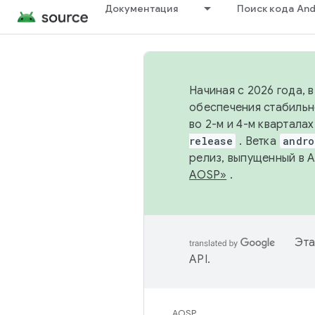
Документация
Поиск кода And
Начиная с 2026 года, 
обеспечения стабильн
во 2-м и 4-м квартала
release
. Ветка
andro
релиз, выпущенный в 
AOSP»
.
Эта
API
.
AOSP