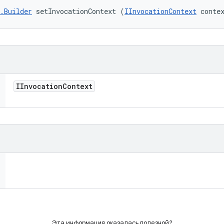
.Builder
 setInvocationContext (
IInvocationContext
 conte
IInvocation
Context
Эта информация оказалась полезной?