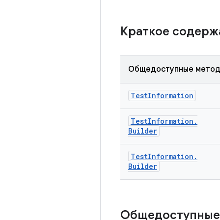
Краткое содер
Общедоступные мето
Test
Information
Test
Information
.
Builder
Test
Information
.
Builder
Общедоступные