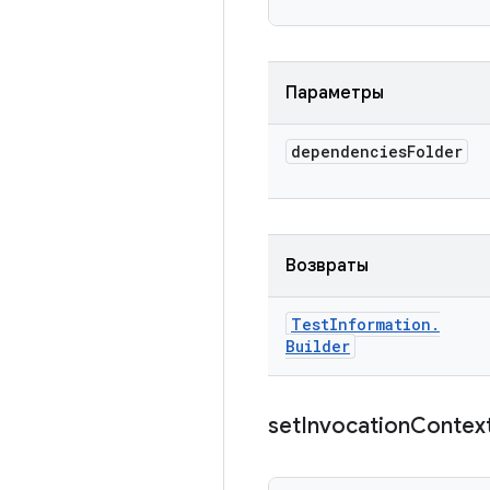
Параметры
dependencies
Folder
Возвраты
Test
Information
.
Builder
set
Invocation
Contex