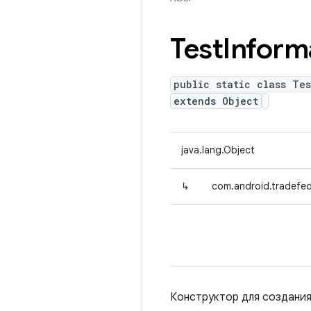
Test
Inform
public static class Tes
extends Object
java.lang.Object
↳
com.android.tradefed.
Конструктор для создани