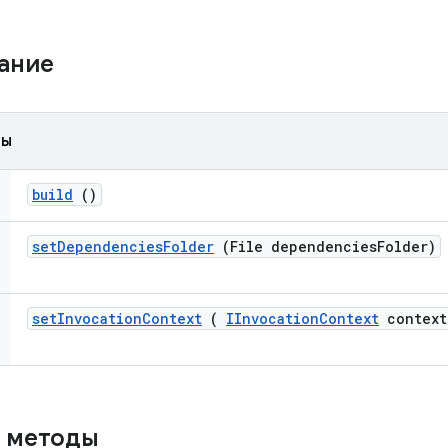
жание
ды
build
()
set
Dependencies
Folder
(File dependencies
Folder)
set
Invocation
Context
(
IInvocation
Context
context
 методы