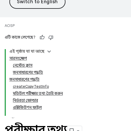
AOSP
এটি কাজে লেগেছে?
এই পৃষ্ঠায় যা যা আছে
সারসংক্ষেপ
নেস্টেড ক্লাস
জনসাধারণের পদ্ধতি
জনসাধারণের পদ্ধতি
createCopyTestInfo
মডিউল পরীক্ষার তথ্য তৈরি করুন
নির্ভরতা ফোল্ডার
এক্সিকিউশন ফাইল
পরীক্ষার তথ্য