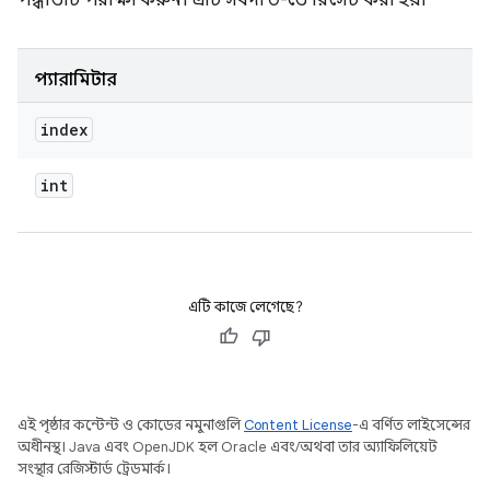
পদ্ধতিটি পরীক্ষা করুন। এটি সর্বদা 0-তে রিসেট করা হয়।
প্যারামিটার
index
int
এটি কাজে লেগেছে?
এই পৃষ্ঠার কন্টেন্ট ও কোডের নমুনাগুলি
Content License
-এ বর্ণিত লাইসেন্সের
অধীনস্থ। Java এবং OpenJDK হল Oracle এবং/অথবা তার অ্যাফিলিয়েট
সংস্থার রেজিস্টার্ড ট্রেডমার্ক।