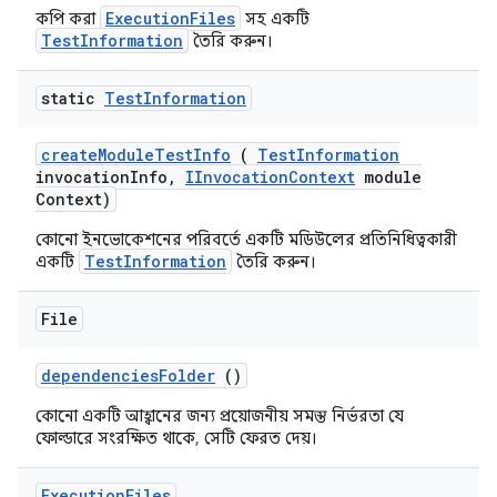
ExecutionFiles
কপি করা
সহ একটি
TestInformation
তৈরি করুন।
static
Test
Information
create
Module
Test
Info
(
Test
Information
invocation
Info
,
IInvocation
Context
module
Context)
কোনো ইনভোকেশনের পরিবর্তে একটি মডিউলের প্রতিনিধিত্বকারী
TestInformation
একটি
তৈরি করুন।
File
dependencies
Folder
()
কোনো একটি আহ্বানের জন্য প্রয়োজনীয় সমস্ত নির্ভরতা যে
ফোল্ডারে সংরক্ষিত থাকে, সেটি ফেরত দেয়।
Execution
Files