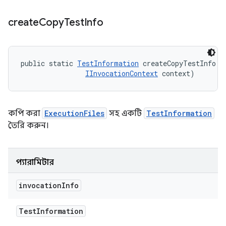
create
Copy
Test
Info
public static 
TestInformation
 createCopyTestInfo (
IInvocationContext
 context)
কপি করা
ExecutionFiles
সহ একটি
TestInformation
তৈরি করুন।
প্যারামিটার
invocation
Info
Test
Information