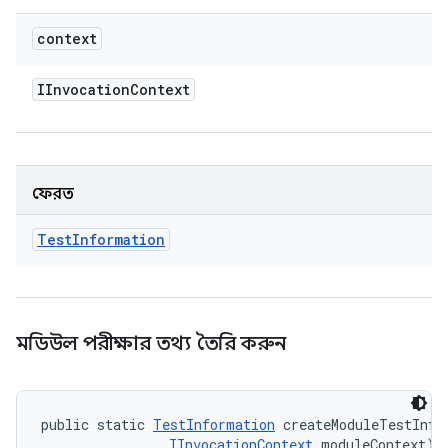
context
IInvocation
Context
ফেরত
Test
Information
মডিউল পরীক্ষার তথ্য তৈরি করুন
public static 
TestInformation
 createModuleTestInfo
IInvocationContext
 moduleContext)