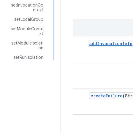
setInvocationCo
ntext
setLocalGroup
setModuleConte
xt
setModuleIsolati
add
Invocation
Info
on
setRunIsolation
create
Failure
(Str