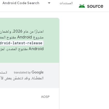
المستندات
Android Code Search
اعتبارًا من
مشروع Android مفتوح المصدر (AOSP) في الربعَين الثاني والرابع. لبناء مشروع Android مفتوح المصدر والمساهمة فيه، استخدِم
droid-latest-release
Android مفتوح المصدر. لمزيد من المعلومات، يُرجى الاطّلاع على
المفضّلة، وقد تتضمّن بعض الأ
AOSP