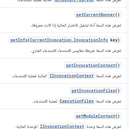
get
Current
Runner
()
تعرض هذه السمة أداة تشغيل الاختبار الحالية إذا كانت معروفة.
get
Info
(
Current
Invocation
.
Invocation
Info
key)
تعرض هذه السمة خريطة مقاييس الاستدعاء للاستدعاء الجاري.
get
Invocation
Context
()
IInvocationContext
تعرِض هذه السمة
الحالية لعملية الاستدعاء.
get
Invocation
Files
()
ExecutionFiles
تعرض هذه السمة
لعملية الاستدعاء.
get
Module
Context
()
IInvocationContext
تعرض هذه السمة وحدة
للوحدة الحالية.