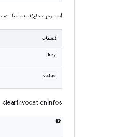
أضِف زوج مفتاح/قيمة واحدًا ليتم تت
المعلَمات
key
value
clear
Invocation
Infos