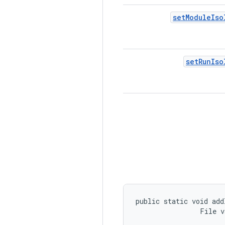
set
Module
Iso
set
Run
Iso
public static void add
                File v