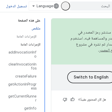
تسجيل الدخول
على هذه الصفحة
ملخّص
كامل، سننشر رمز المصدر في
الإجراءات العامة
صدار تم نشره في مشروع
الإجراءات العامة
.
addInvocationInf
o
clearInvocationIn
fos
createFailure
getActionInProgr
ess
getCurrentRunne
هل كان المحتوى مفيدًا؟
r
getInfo