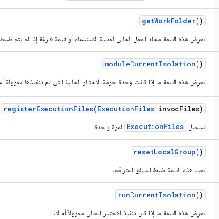
get
Work
Folder
()
تعرِض هذه السمة مجلد العمل الحالي لعملية الاستدعاء أو قيمة فارغة إذا لم يتم ضبط
module
Current
Isolation
()
تعرِض هذه السمة ما إذا كانت وحدة حزمة الاختبار الحالية التي تم تنفيذها معزولة أم 
register
Execution
Files
(
Execution
Files
invoc
Files)
ExecutionFiles
تسجيل
لمرة واحدة
reset
Local
Group
()
تعيد هذه السمة ضبط السياق المترجَم.
run
Current
Isolation
()
تعرِض هذه السمة ما إذا كان تنفيذ الاختبار الحالي معزولاً أم لا.