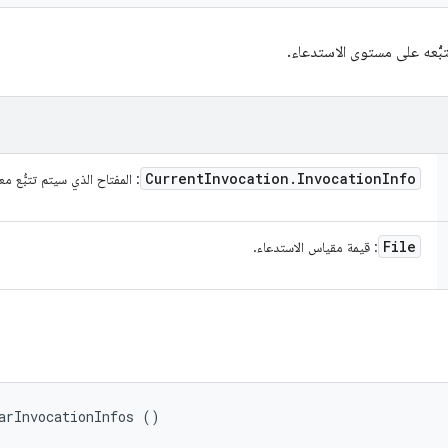
بُّعه على مستوى الاستدعاء.
Current
Invocation
.
Invocation
Info
: المفتاح الذي سيتم تتبُّع م
File
: قيمة مقياس الاستدعاء.
arInvocationInfos ()