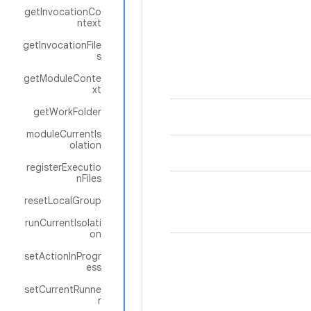
getInvocationCo
ntext
getInvocationFile
s
getModuleConte
xt
getWorkFolder
moduleCurrentIs
olation
registerExecutio
nFiles
resetLocalGroup
runCurrentIsolati
on
setActionInProgr
ess
setCurrentRunne
r