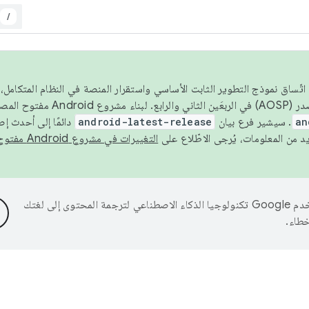
/
 عام 2026، ولضمان اتّساق نموذج التطوير الثابت الأساسي واستقرار المنصة في النظام المت
an
. سيشير فرع بيان
android-latest-release
دائمًا إلى أحدث إ
التغييرات في مشروع Android مفتوح المصدر
تستخدم Google تكنولوجيا الذكاء الاصطناعي لترجمة المحتوى إلى لغتك
خطاء.