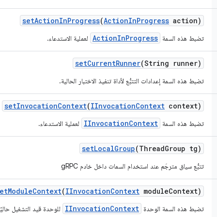
set
Action
In
Progress
(
Action
In
Progress
action)
ActionInProgress
تضبط هذه السمة
لعملية الاستدعاء.
set
Current
Runner
(String runner)
تضبط هذه السمة إعدادات التتبُّع لأداة تنفيذ الاختبار الحالية.
set
Invocation
Context
(
IInvocation
Context
context)
IInvocationContext
تضبط هذه السمة
لعملية الاستدعاء.
set
Local
Group
(Thread
Group tg)
تتبُّع سياق مترجَم عند استخدام السمات داخل خادم gRPC
et
Module
Context
(
IInvocation
Context
module
Context)
IInvocationContext
تضبط هذه السمة الوحدة
للوحدة قيد التشغيل حاليًا