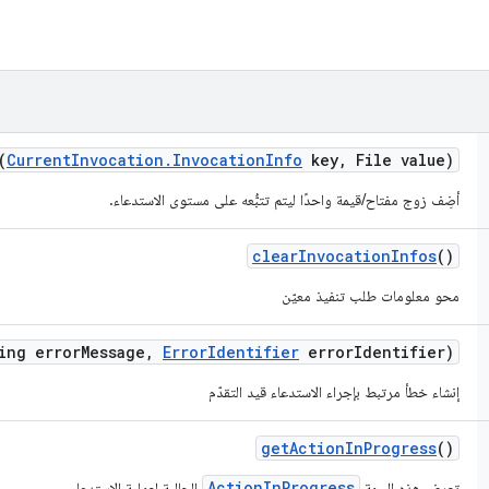
(
Current
Invocation
.
Invocation
Info
key
,
File value)
أضِف زوج مفتاح/قيمة واحدًا ليتم تتبُّعه على مستوى الاستدعاء.
clear
Invocation
Infos
()
محو معلومات طلب تنفيذ معيّن
ing error
Message
,
Error
Identifier
error
Identifier)
إنشاء خطأ مرتبط بإجراء الاستدعاء قيد التقدّم
get
Action
In
Progress
()
ActionInProgress
تعرِض هذه السمة
الحالية لعملية الاستدعاء.