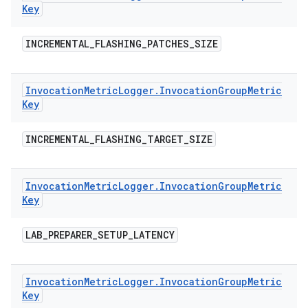
Key
INCREMENTAL
_
FLASHING
_
PATCHES
_
SIZE
Invocation
Metric
Logger
.
Invocation
Group
Metric
Key
INCREMENTAL
_
FLASHING
_
TARGET
_
SIZE
Invocation
Metric
Logger
.
Invocation
Group
Metric
Key
LAB
_
PREPARER
_
SETUP
_
LATENCY
Invocation
Metric
Logger
.
Invocation
Group
Metric
Key