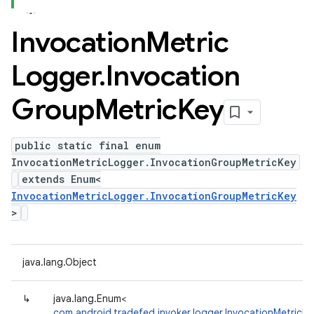
Invocation
Metric
Logger
.
Invocation
Group
Metric
Key
public static final enum
InvocationMetricLogger.InvocationGroupMetricKey
extends Enum<
InvocationMetricLogger.InvocationGroupMetricKey
>
java.lang.Object
↳
java.lang.Enum<
com.android.tradefed.invoker.logger.InvocationMetricL