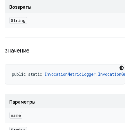
Возвраты
String
значение
public static 
InvocationMetricLogger.InvocationGro
Параметры
name