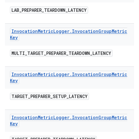
LAB
_
PREPARER
_
TEARDOWN
_
LATENCY
Invocation
Metric
Logger
.
Invocation
Group
Metric
Key
MULTI
_
TARGET
_
PREPARER
_
TEARDOWN
_
LATENCY
Invocation
Metric
Logger
.
Invocation
Group
Metric
Key
TARGET
_
PREPARER
_
SETUP
_
LATENCY
Invocation
Metric
Logger
.
Invocation
Group
Metric
Key