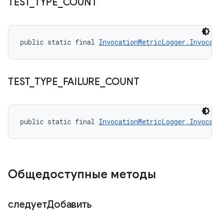
TEST
_
TYPE
_
COUNT
public static final 
InvocationMetricLogger.Invocat
TEST
_
TYPE
_
FAILURE
_
COUNT
public static final 
InvocationMetricLogger.Invocat
Общедоступные методы
следуетДобавить