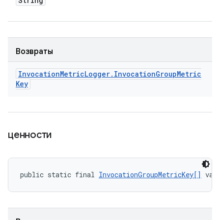
String
Возвраты
Invocation
Metric
Logger
.
Invocation
Group
Metric
Key
ценности
public static final 
InvocationGroupMetricKey[]
 val