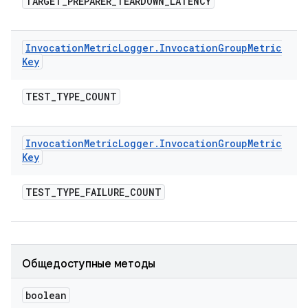
TARGET
_
PREPARER
_
TEARDOWN
_
LATENCY
Invocation
Metric
Logger
.
Invocation
Group
Metric
Key
TEST
_
TYPE
_
COUNT
Invocation
Metric
Logger
.
Invocation
Group
Metric
Key
TEST
_
TYPE
_
FAILURE
_
COUNT
Общедоступные методы
boolean