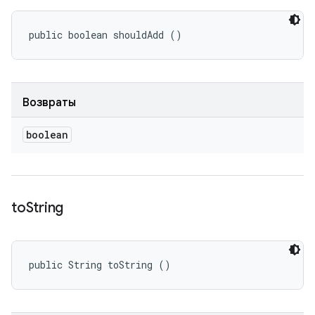
public boolean shouldAdd ()
Возвраты
boolean
to
String
public String toString ()