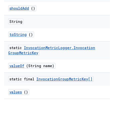
should
Add
()
String
to
String
()
static
Invocation
Metric
Logger
.
Invocation
Group
Metric
Key
value
Of
(String name)
static final
Invocation
Group
Metric
Key[]
values
()