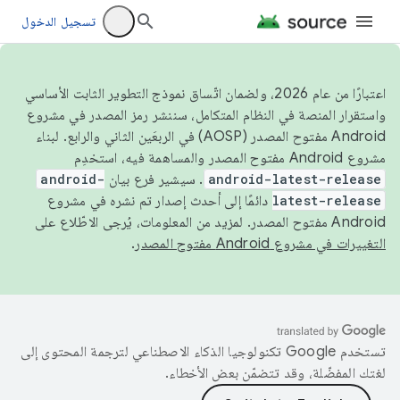
تسجيل الدخول
اعتبارًا من عام 2026، ولضمان اتّساق نموذج التطوير الثابت الأساسي
واستقرار المنصة في النظام المتكامل، سننشر رمز المصدر في مشروع
Android مفتوح المصدر (AOSP) في الربعَين الثاني والرابع. لبناء
مشروع Android مفتوح المصدر والمساهمة فيه، استخدِم
android-latest-release
. سيشير فرع بيان
android-
latest-release
دائمًا إلى أحدث إصدار تم نشره في مشروع
Android مفتوح المصدر. لمزيد من المعلومات، يُرجى الاطّلاع على
التغييرات في مشروع Android مفتوح المصدر
.
تستخدم Google تكنولوجيا الذكاء الاصطناعي لترجمة المحتوى إلى
لغتك المفضّلة، وقد تتضمّن بعض الأخطاء.