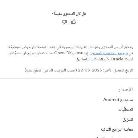
هل كان المحتوى مفيدًا؟
يخضع كل من المحتوى وعيّنات التعليمات البرمجية في هذه الصفحة للتراخيص الموضحّة
في
ترخيص استخدام المحتوى
. إنّ Java وOpenJDK هما علامتان تجاريتان مسجَّلتان
لشركة Oracle و/أو الشركات التابعة لها.
تاريخ التعديل الأخير: 2026-06-22 (حسب التوقيت العالمي المتفَّق عليه)
الإصدار
مستودع Android
المتطلّبات
التنزيل
معاينة البرامج الثنائية