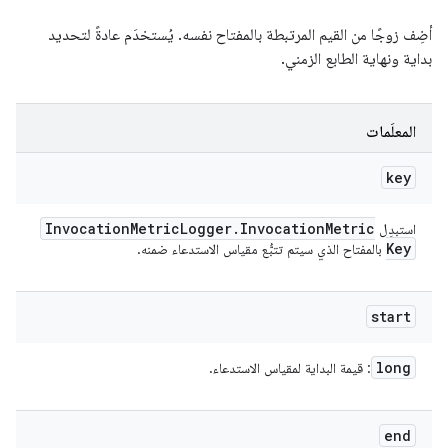
أضِف زوجًا من القيم المرتبطة بالمفتاح نفسه. يُستخدَم عادةً لتحديد
بداية ونهاية الطابع الزمني.
المعلَمات
key
Invocation
Metric
Logger
.
Invocation
Metric
استبدِل
Key
بالمفتاح الذي سيتم تتبُّع مقياس الاستدعاء ضمنه.
start
long
: قيمة البداية لمقياس الاستدعاء.
end