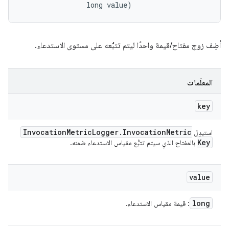
                long value)
أضِف زوج مفتاح/قيمة واحدًا ليتم تتبُّعه على مستوى الاستدعاء.
المعلَمات
key
Invocation
Metric
Logger
.
Invocation
Metric
استبدِل
Key
بالمفتاح الذي سيتم تتبُّع مقياس الاستدعاء ضمنه.
value
long
: قيمة مقياس الاستدعاء.