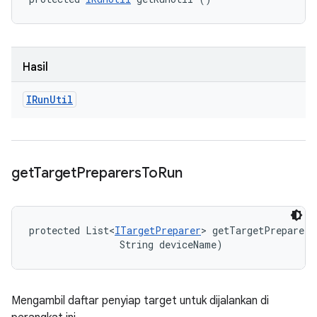
Hasil
IRun
Util
get
Target
Preparers
To
Run
protected List<
ITargetPreparer
> getTargetPreparers
                String deviceName)
Mengambil daftar penyiap target untuk dijalankan di