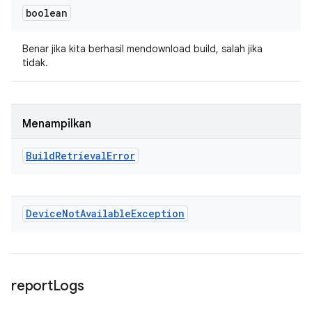
boolean
Benar jika kita berhasil mendownload build, salah jika
tidak.
Menampilkan
Build
Retrieval
Error
Device
Not
Available
Exception
report
Logs