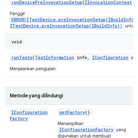
run
Device
Pre
Invocation
Setup
(
IInvocation
Context
co
Panggil
ERROR(ITestDevice.preInvocationSetup(IBuildInfo)
ITestDevice.preInvocationSetup(IBuildInfo))
untuk 
void
run
Tests
(
Test
Information
info
,
IConfiguration
con
Menjalankan pengujian.
Metode yang dilindungi
IConfiguration
get
Factory
()
Factory
Menampilkan
IConfigurationFactory
yang
digunakan untuk membuat