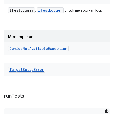
ITest
Logger
ITest
Logger
:
untuk melaporkan log.
Menampilkan
Device
Not
Available
Exception
Target
Setup
Error
run
Tests