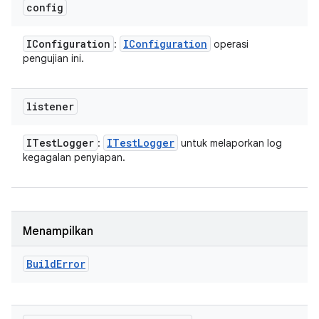
config
IConfiguration
IConfiguration
:
operasi
pengujian ini.
listener
ITest
Logger
ITest
Logger
:
untuk melaporkan log
kegagalan penyiapan.
Menampilkan
Build
Error