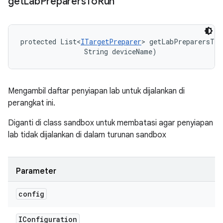
get
Lab
Preparers
To
Run
protected List<
ITargetPreparer
> getLabPreparersToR
                String deviceName)
Mengambil daftar penyiapan lab untuk dijalankan di
perangkat ini.
Diganti di class sandbox untuk membatasi agar penyiapan
lab tidak dijalankan di dalam turunan sandbox
Parameter
config
IConfiguration