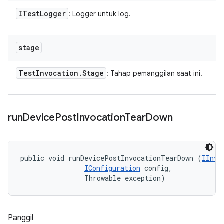
ITest
Logger
: Logger untuk log.
stage
Test
Invocation
.
Stage
: Tahap pemanggilan saat ini.
run
Device
Post
Invocation
Tear
Down
public void runDevicePostInvocationTearDown (
IInvo
IConfiguration
 config, 

                Throwable exception)
Panggil