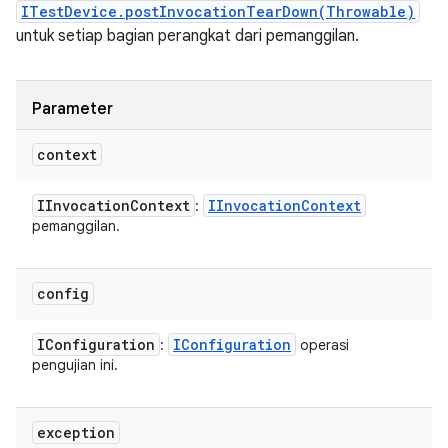
ITestDevice.postInvocationTearDown(Throwable)
untuk setiap bagian perangkat dari pemanggilan.
Parameter
context
IInvocation
Context
IInvocation
Context
:
pemanggilan.
config
IConfiguration
IConfiguration
:
operasi
pengujian ini.
exception