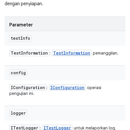
dengan penyiapan.
Parameter
test
Info
Test
Information
Test
Information
:
pemanggilan.
config
IConfiguration
IConfiguration
:
operasi
pengujian ini.
logger
ITest
Logger
ITest
Logger
:
untuk melaporkan log.