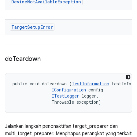
Device
Not
Available
Exception
Target
Setup
Error
do
Teardown
public void doTeardown (
TestInformation
 testInfo, 

IConfiguration
 config, 

ITestLogger
 logger, 

                Throwable exception)
Jalankan langkah penonaktifan target_preparer dan
multi_target_preparer. Menghapus perangkat yang terkait