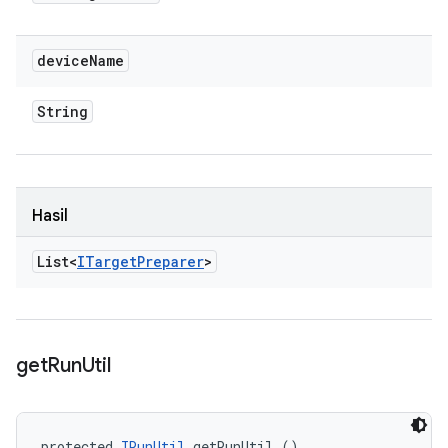
device
Name
String
Hasil
List<
ITarget
Preparer
>
get
Run
Util
protected 
IRunUtil
 getRunUtil ()