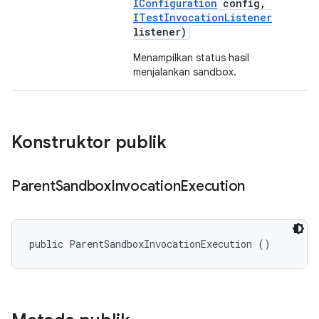
IConfiguration
config
,
ITest
Invocation
Listener
listener)
Menampilkan status hasil
menjalankan sandbox.
Konstruktor publik
Parent
Sandbox
Invocation
Execution
public ParentSandboxInvocationExecution ()