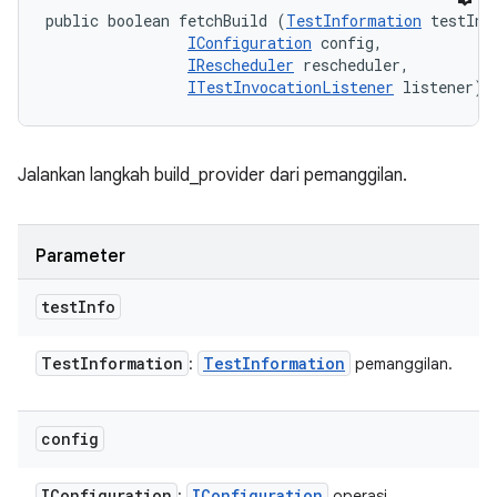
public boolean fetchBuild (
TestInformation
 testInfo
IConfiguration
 config, 

IRescheduler
 rescheduler, 

ITestInvocationListener
 listener)
Jalankan langkah build_provider dari pemanggilan.
Parameter
test
Info
Test
Information
Test
Information
:
pemanggilan.
config
IConfiguration
IConfiguration
:
operasi