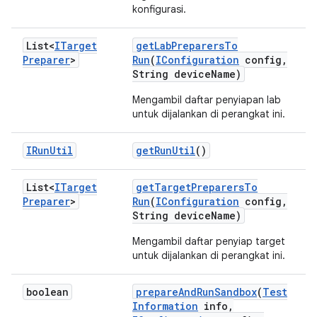
konfigurasi.
List<
ITarget
get
Lab
Preparers
To
Preparer
>
Run
(
IConfiguration
config
,
String device
Name)
Mengambil daftar penyiapan lab
untuk dijalankan di perangkat ini.
IRun
Util
get
Run
Util
()
List<
ITarget
get
Target
Preparers
To
Preparer
>
Run
(
IConfiguration
config
,
String device
Name)
Mengambil daftar penyiap target
untuk dijalankan di perangkat ini.
boolean
prepare
And
Run
Sandbox
(
Test
Information
info
,