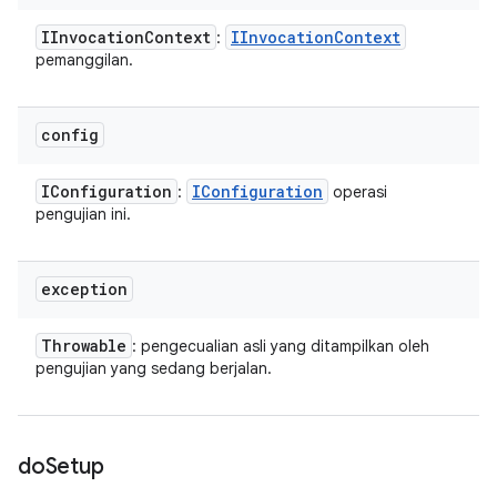
IInvocation
Context
IInvocation
Context
:
pemanggilan.
config
IConfiguration
IConfiguration
:
operasi
pengujian ini.
exception
Throwable
: pengecualian asli yang ditampilkan oleh
pengujian yang sedang berjalan.
do
Setup