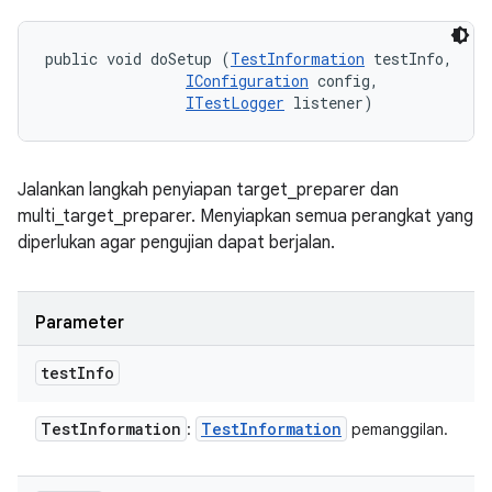
public void doSetup (
TestInformation
 testInfo, 

IConfiguration
 config, 

ITestLogger
 listener)
Jalankan langkah penyiapan target_preparer dan
multi_target_preparer. Menyiapkan semua perangkat yang
diperlukan agar pengujian dapat berjalan.
Parameter
test
Info
Test
Information
Test
Information
:
pemanggilan.