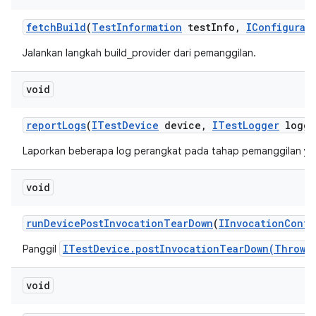
fetch
Build
(
Test
Information
test
Info
,
IConfigurat
Jalankan langkah build_provider dari pemanggilan.
void
report
Logs
(
ITest
Device
device
,
ITest
Logger
logge
Laporkan beberapa log perangkat pada tahap pemanggilan ya
void
run
Device
Post
Invocation
Tear
Down
(
IInvocation
Conte
ITestDevice.postInvocationTearDown(Throwa
Panggil
void