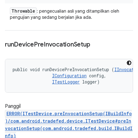
Throwable
: pengecualian asli yang ditampilkan oleh
pengujian yang sedang berjalan jika ada.
run
Device
Pre
Invocation
Setup
public void runDevicePreInvocationSetup (
IInvocati
IConfiguration
 config, 

ITestLogger
 logger)
Panggil
ERROR(ITestDevice.preInvocationSetup(IBuildInfo
)/com.android.tradefed.device.ITestDevice#preIn
vocationSetup(com.android.tradefed.build.IBuildI
nfo)