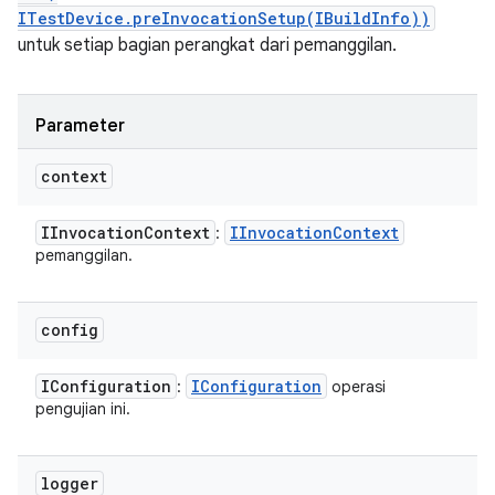
ITestDevice.preInvocationSetup(IBuildInfo))
untuk setiap bagian perangkat dari pemanggilan.
Parameter
context
IInvocation
Context
IInvocation
Context
:
pemanggilan.
config
IConfiguration
IConfiguration
:
operasi
pengujian ini.
logger