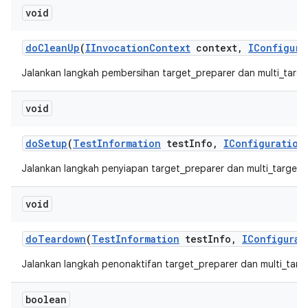
void
do
Clean
Up
(
IInvocation
Context
context
,
IConfigura
Jalankan langkah pembersihan target_preparer dan multi_targe
void
do
Setup
(
Test
Information
test
Info
,
IConfiguration
Jalankan langkah penyiapan target_preparer dan multi_target_
void
do
Teardown
(
Test
Information
test
Info
,
IConfigurat
Jalankan langkah penonaktifan target_preparer dan multi_targ
boolean