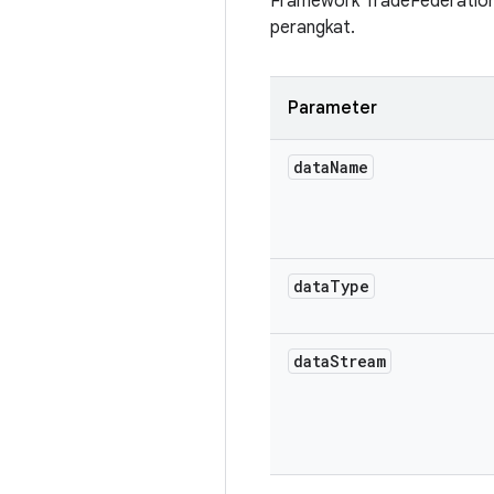
Framework TradeFederation a
perangkat.
Parameter
data
Name
data
Type
data
Stream