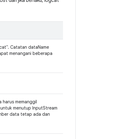
t dan jika berlaku, logcat
gcat". Catatan dataName
 dapat menangani beberapa
a harus memanggil
 untuk menutup InputStream
umber data tetap ada dan