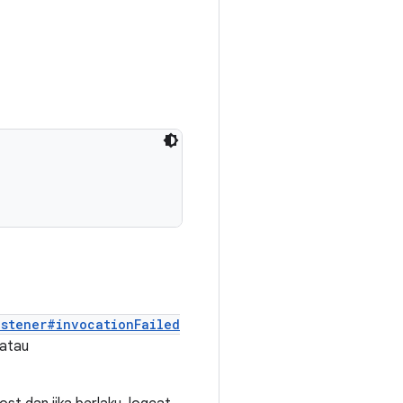
istener#invocationFailed
atau