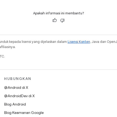
Apakah informasi ini membantu?
unduk kepada lisensi yang dijelaskan dalam
Lisensi Konten
. Java dan Open
iliasinya.
TC.
HUBUNGKAN
@Android di X
@AndroidDev di X
Blog Android
Blog Keamanan Google