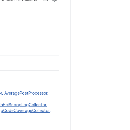
r
,
AveragePostProcessor
,
thHciSnoopLogCollector
,
ngCodeCoverageCollector
,