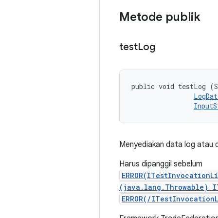
Metode publik
test
Log
public void testLog (S
LogDat
InputS
Menyediakan data log atau d
Harus dipanggil sebelum
ERROR(ITestInvocationL
(java.lang.Throwable) I
ERROR(/ITestInvocation