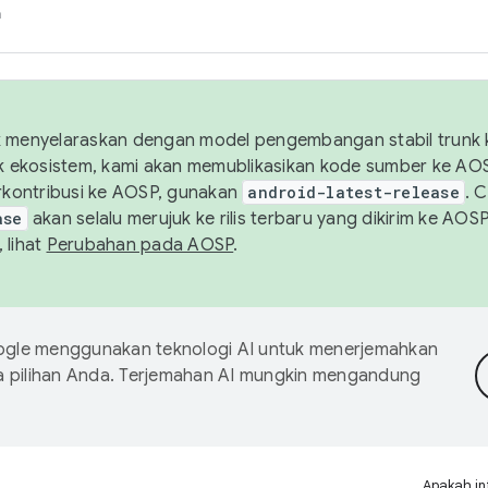
h
uk menyelaraskan dengan model pengembangan stabil trunk
tuk ekosistem, kami akan memublikasikan kode sumber ke A
kontribusi ke AOSP, gunakan
android-latest-release
. 
ase
akan selalu merujuk ke rilis terbaru yang dikirim ke AO
 lihat
Perubahan pada AOSP
.
gle menggunakan teknologi AI untuk menerjemahkan
a pilihan Anda. Terjemahan AI mungkin mengandung
Apakah in