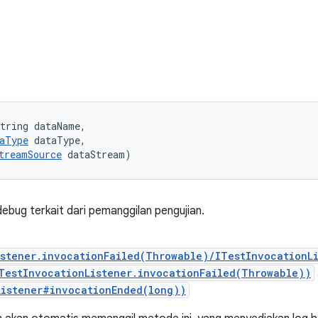
tring dataName, 

aType
 dataType, 

treamSource
 dataStream)
ebug terkait dari pemanggilan pengujian.
istener.invocationFailed(Throwable)/ITestInvocationL
TestInvocationListener.invocationFailed(Throwable))
Listener#invocationEnded(long))