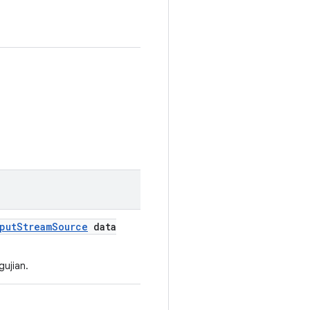
put
Stream
Source
data
ujian.