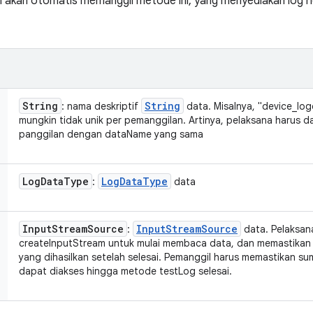
kan otomatis memanggil metode ini, yang menyediakan log hos
String
String
: nama deskriptif
data. Misalnya, "device_lo
mungkin tidak unik per pemanggilan. Artinya, pelaksana harus
panggilan dengan dataName yang sama
Log
Data
Type
Log
Data
Type
:
data
Input
Stream
Source
Input
Stream
Source
:
data. Pelaksan
createInputStream untuk mulai membaca data, dan memastikan
yang dihasilkan setelah selesai. Pemanggil harus memastikan s
dapat diakses hingga metode testLog selesai.