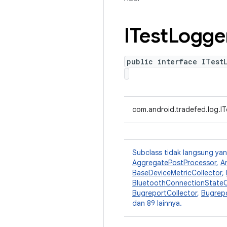
ITest
Logge
public interface ITest
com.android.tradefed.log.I
Subclass tidak langsung y
AggregatePostProcessor
,
A
BaseDeviceMetricCollector
,
BluetoothConnectionStateC
BugreportCollector
,
Bugrepo
dan 89 lainnya.