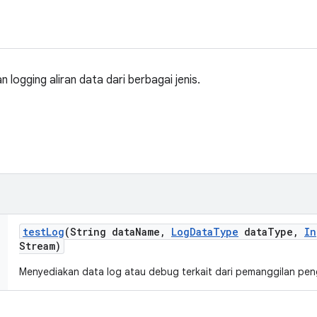
 logging aliran data dari berbagai jenis.
test
Log
(String data
Name
,
Log
Data
Type
data
Type
,
In
Stream)
Menyediakan data log atau debug terkait dari pemanggilan peng