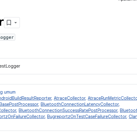
r
Logger
TestLogger
ang umum
ndroidBuildResultReporter
,
AtraceCollector
,
AtraceRunMetricCollecto
BasePostProcessor
,
BluetoothConnectionLatencyCollector
,
ollector
,
BluetoothConnectionSuccessRatePostProcessor
,
Bluetoo
rtzOnFailureCollector
,
BugreportzOnTestCaseFailureCollector
,
Cla