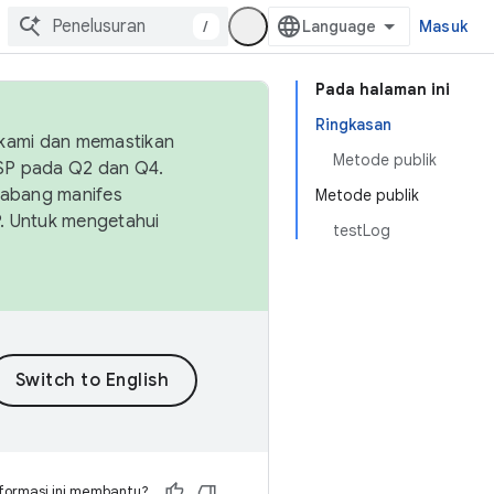
/
Masuk
Pada halaman ini
Ringkasan
 kami dan memastikan
Metode publik
OSP pada Q2 dan Q4.
Cabang manifes
Metode publik
SP. Untuk mengetahui
testLog
formasi ini membantu?