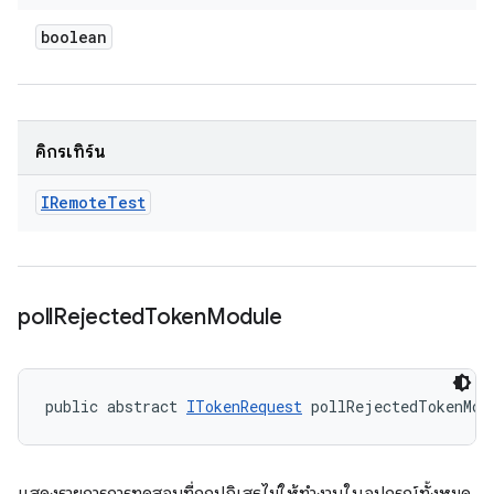
boolean
คิกรีเทิร์น
IRemote
Test
poll
Rejected
Token
Module
public abstract 
ITokenRequest
 pollRejectedTokenMod