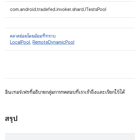
com.android.tradefed.invoker.shard.ITestsPool
คลาสย่อยโดยอ้อมที่ทราบ
LocalPool
,
RemoteDynamicPool
อินเทอร์เฟซที่อธิบายกลุ่มการทดสอบที่เราเข้าถึงและเรียกใช้ได้
สรุป