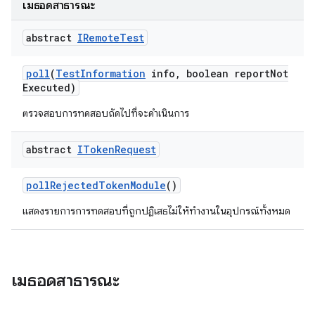
เมธอดสาธารณะ
abstract
IRemote
Test
poll
(
Test
Information
info
,
boolean report
Not
Executed)
ตรวจสอบการทดสอบถัดไปที่จะดำเนินการ
abstract
IToken
Request
poll
Rejected
Token
Module
()
แสดงรายการการทดสอบที่ถูกปฏิเสธไม่ให้ทํางานในอุปกรณ์ทั้งหมด
เมธอดสาธารณะ