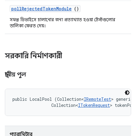
poll
Rejected
Token
Module
()
সমস্ত ডিভাইসে চালানোর জন্য প্রত্যাখ্যাত হওয়া টেস্টগুলোর
তালিকা ফেরত দেয়।
সরকারি নির্মাণকারী
স্থানীয় পুল
public LocalPool (Collection<
IRemoteTest
> genericP
                Collection<
ITokenRequest
> tokenPoo
প্যারামিটার