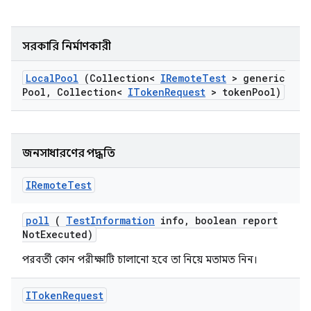
সরকারি নির্মাণকারী
Local
Pool
(Collection<
IRemote
Test
> generic
Pool
,
Collection<
IToken
Request
> token
Pool)
জনসাধারণের পদ্ধতি
IRemote
Test
poll
(
Test
Information
info
,
boolean report
Not
Executed)
পরবর্তী কোন পরীক্ষাটি চালানো হবে তা নিয়ে মতামত নিন।
IToken
Request