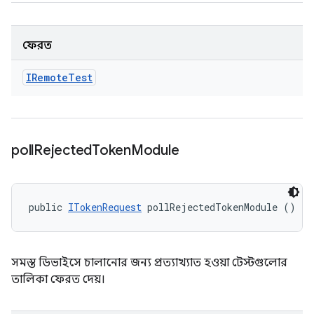
ফেরত
IRemote
Test
poll
Rejected
Token
Module
public 
ITokenRequest
 pollRejectedTokenModule ()
সমস্ত ডিভাইসে চালানোর জন্য প্রত্যাখ্যাত হওয়া টেস্টগুলোর
তালিকা ফেরত দেয়।