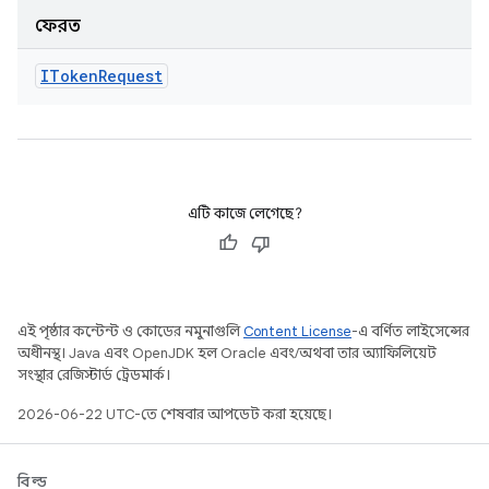
ফেরত
IToken
Request
এটি কাজে লেগেছে?
এই পৃষ্ঠার কন্টেন্ট ও কোডের নমুনাগুলি
Content License
-এ বর্ণিত লাইসেন্সের
অধীনস্থ। Java এবং OpenJDK হল Oracle এবং/অথবা তার অ্যাফিলিয়েট
সংস্থার রেজিস্টার্ড ট্রেডমার্ক।
2026-06-22 UTC-তে শেষবার আপডেট করা হয়েছে।
বিল্ড