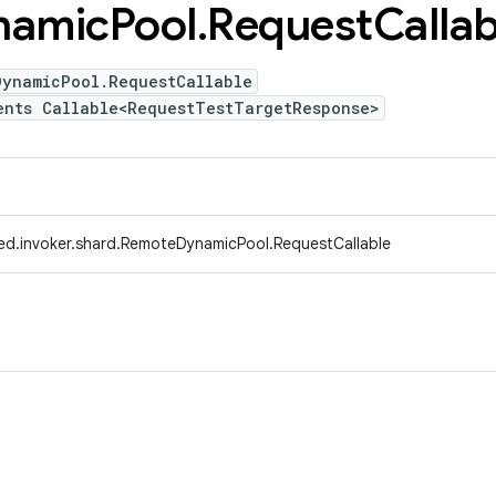
namic
Pool
.
Request
Callab
DynamicPool.RequestCallable
ents Callable<RequestTestTargetResponse>
ed.invoker.shard.RemoteDynamicPool.RequestCallable