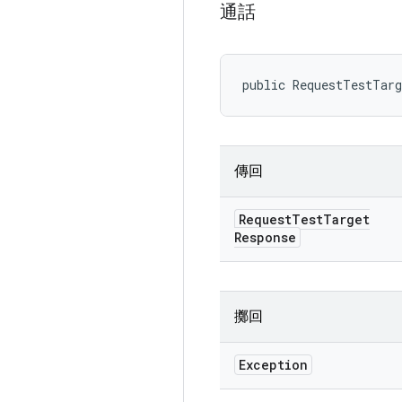
通話
public RequestTestTar
傳回
Request
Test
Target
Response
擲回
Exception