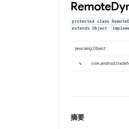
Remote
Dy
protected class Remote
extends Object
implem
java.lang.Object
↳
com.android.tradef
摘要