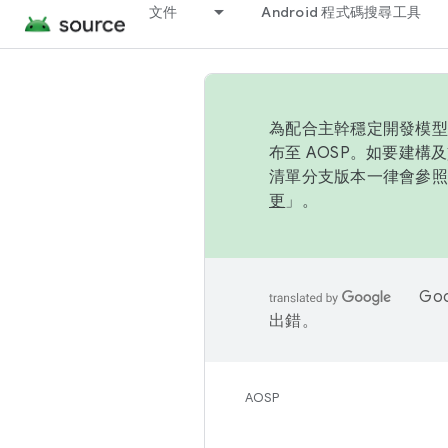
文件
Android 程式碼搜尋工具
為配合主幹穩定開發模型，
布至 AOSP。如要建構及
清單分支版本一律會參照推
更
」。
Go
出錯。
AOSP