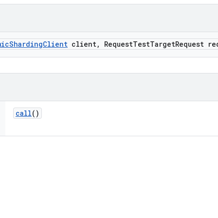
mic
Sharding
Client
client
,
Request
Test
Target
Request re
call
()