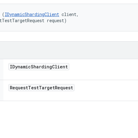
 (
IDynamicShardingClient
 client, 

tTestTargetRequest request)
IDynamic
Sharding
Client
Request
Test
Target
Request