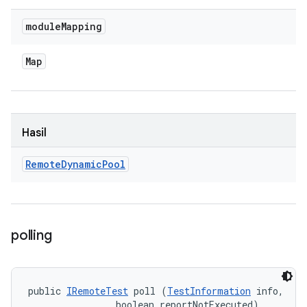
module
Mapping
Map
Hasil
Remote
Dynamic
Pool
polling
public 
IRemoteTest
 poll (
TestInformation
 info, 

                boolean reportNotExecuted)