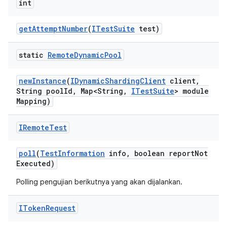
int
get
Attempt
Number
(
ITest
Suite
test)
static
Remote
Dynamic
Pool
new
Instance
(
IDynamic
Sharding
Client
client
,
String pool
Id
,
Map<String
,
ITest
Suite
> module
Mapping)
IRemote
Test
poll
(
Test
Information
info
,
boolean report
Not
Executed)
Polling pengujian berikutnya yang akan dijalankan.
IToken
Request