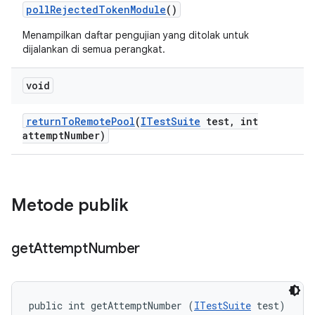
poll
Rejected
Token
Module
()
Menampilkan daftar pengujian yang ditolak untuk
dijalankan di semua perangkat.
void
return
To
Remote
Pool
(
ITest
Suite
test
,
int
attempt
Number)
Metode publik
get
Attempt
Number
public int getAttemptNumber (
ITestSuite
 test)