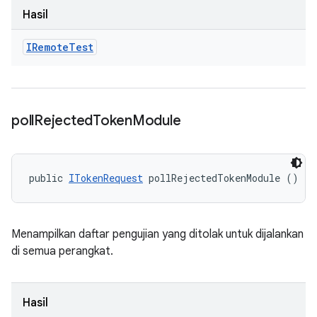
Hasil
IRemote
Test
poll
Rejected
Token
Module
public 
ITokenRequest
 pollRejectedTokenModule ()
Menampilkan daftar pengujian yang ditolak untuk dijalankan
di semua perangkat.
Hasil