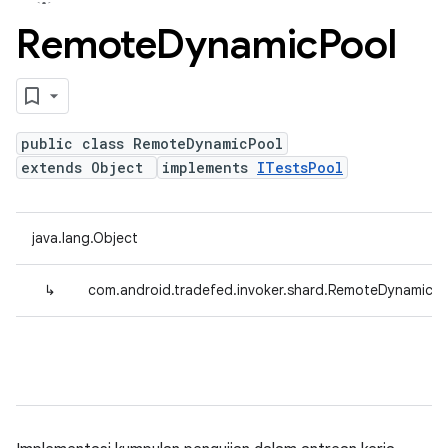
Remote
Dynamic
Pool
public class RemoteDynamicPool
extends Object
implements
ITestsPool
java.lang.Object
↳
com.android.tradefed.invoker.shard.RemoteDynamicPo