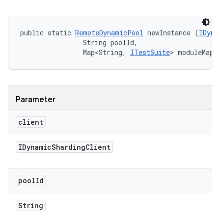
public static 
RemoteDynamicPool
 newInstance (
IDyna
                String poolId, 

                Map<String, 
ITestSuite
> moduleMapp
Parameter
client
IDynamic
Sharding
Client
pool
Id
String