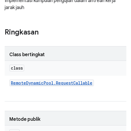
Implementasi kumpulan pengujian dalam antrean kerja
jarak jauh
Ringkasan
Class bertingkat
class
Remote
Dynamic
Pool
.
Request
Callable
Metode publik