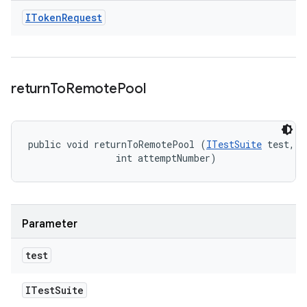
IToken
Request
return
To
Remote
Pool
public void returnToRemotePool (
ITestSuite
 test, 

                int attemptNumber)
Parameter
test
ITest
Suite