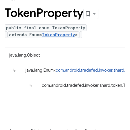
Token
Property
public final enum TokenProperty
extends Enum<
TokenProperty
>
java.lang.Object
↳
java.lang.Enum<
com.android.tradefed.invoker.shard.t
↳
com.android.tradefed.invoker.shard.token.To