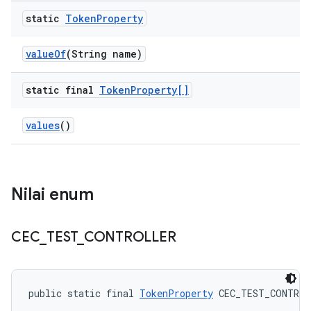
static
Token
Property
value
Of
(String name)
static final
Token
Property[]
values
()
Nilai enum
CEC
_
TEST
_
CONTROLLER
public static final 
TokenProperty
 CEC_TEST_CONTRO