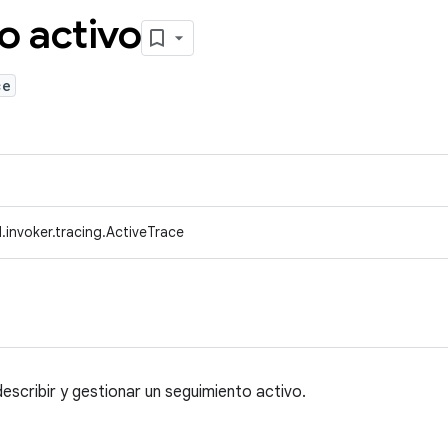
o activo
ce
.invoker.tracing.ActiveTrace
describir y gestionar un seguimiento activo.