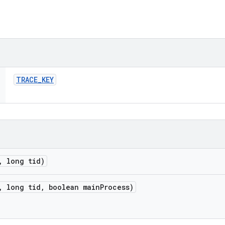
TRACE
_
KEY
,
long tid)
,
long tid
,
boolean main
Process)