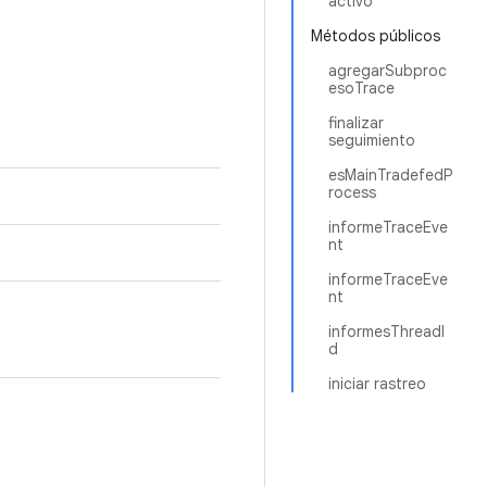
activo
Métodos públicos
agregarSubproc
esoTrace
finalizar
seguimiento
esMainTradefedP
rocess
informeTraceEve
nt
informeTraceEve
nt
informesThreadI
d
iniciar rastreo