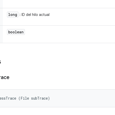
long
: ID del hilo actual
boolean
s
race
cessTrace (File subTrace)