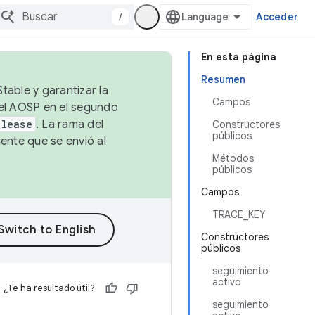
/
Acceder
En esta página
Resumen
table y garantizar la
Campos
 el AOSP en el segundo
elease
. La rama del
Constructores
públicos
ente que se envió al
Métodos
públicos
Campos
TRACE_KEY
Constructores
públicos
seguimiento
activo
¿Te ha resultado útil?
seguimiento