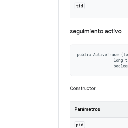
tid
seguimiento activo
public ActiveTrace (lo
                long ti
                boolea
Constructor.
Parámetros
pid