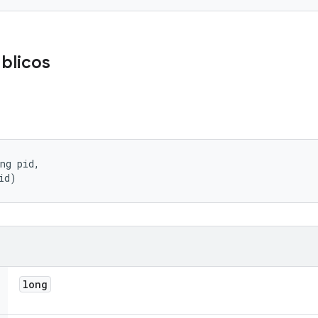
úblicos
ng pid, 

id)
long