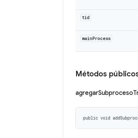
tid
main
Process
Métodos público
agregar
Subproceso
T
public void addSubpro