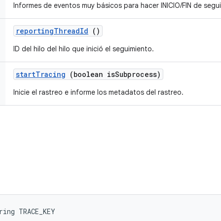
Informes de eventos muy básicos para hacer INICIO/FIN de segu
reporting
Thread
Id
()
ID del hilo del hilo que inició el seguimiento.
start
Tracing
(boolean is
Subprocess)
Inicie el rastreo e informe los metadatos del rastreo.
ring TRACE_KEY