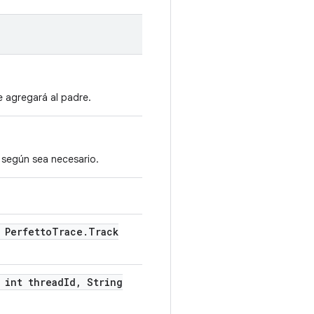
 agregará al padre.
s según sea necesario.
Perfetto
Trace
.
Track
int thread
Id
,
String