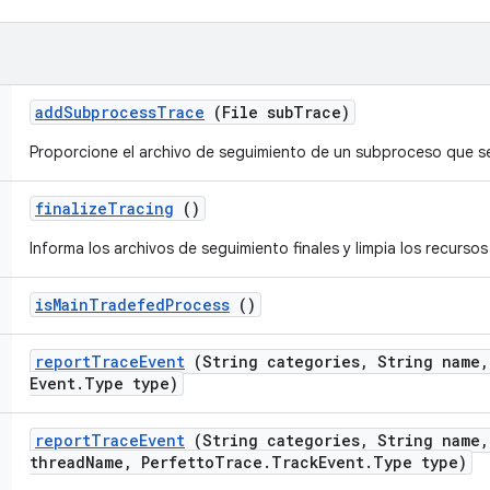
add
Subprocess
Trace
(File sub
Trace)
Proporcione el archivo de seguimiento de un subproceso que se
finalize
Tracing
()
Informa los archivos de seguimiento finales y limpia los recurso
is
Main
Tradefed
Process
()
report
Trace
Event
(String categories
,
String name
,
Event
.
Type type)
report
Trace
Event
(String categories
,
String name
,
thread
Name
,
Perfetto
Trace
.
Track
Event
.
Type type)