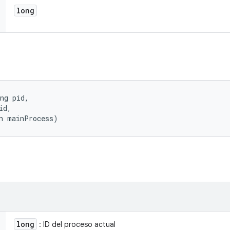
long
ng pid, 

d, 

n mainProcess)
long
: ID del proceso actual