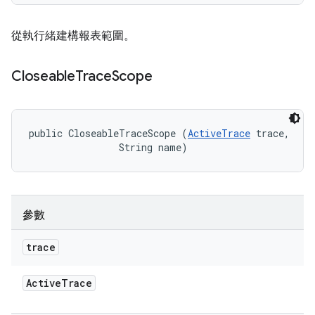
從執行緒建構報表範圍。
Closeable
Trace
Scope
public CloseableTraceScope (
ActiveTrace
 trace, 

                String name)
參數
trace
Active
Trace