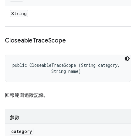
String
Closeable
Trace
Scope
public CloseableTraceScope (String category, 

                String name)
回報範圍追蹤記錄。
參數
category