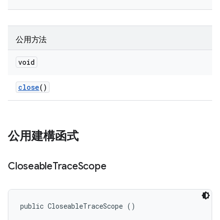
公用方法
void
close
()
公用建構函式
Closeable
Trace
Scope
public CloseableTraceScope ()