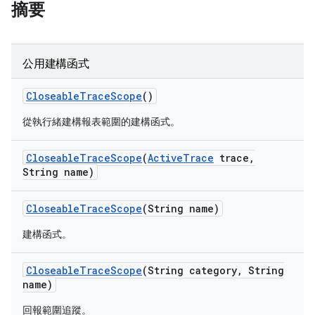
摘要
公用建構函式
Closeable
Trace
Scope
()
從執行緒建構報表範圍的建構函式。
Closeable
Trace
Scope
(
Active
Trace
trace
,
String name)
Closeable
Trace
Scope
(String name)
建構函式。
Closeable
Trace
Scope
(String category
,
String
name)
回報範圍追蹤。