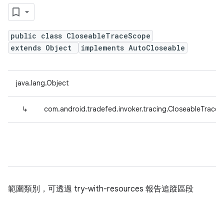
public class CloseableTraceScope
extends Object
implements AutoCloseable
java.lang.Object
↳
com.android.tradefed.invoker.tracing.CloseableTrace
範圍類別，可透過 try-with-resources 報告追蹤區段