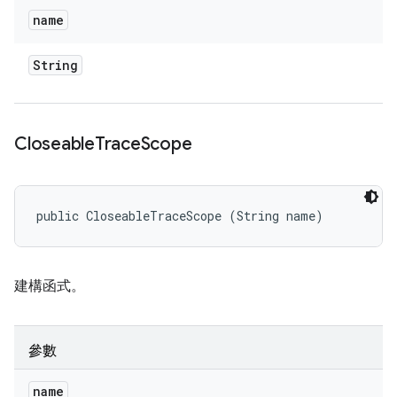
name
String
Closeable
Trace
Scope
public CloseableTraceScope (String name)
建構函式。
參數
name