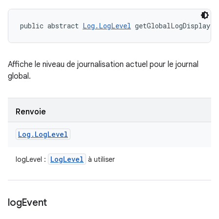
public abstract 
Log.LogLevel
 getGlobalLogDisplayLe
Affiche le niveau de journalisation actuel pour le journal
global.
Renvoie
Log
.
Log
Level
Log
Level
logLevel :
à utiliser
log
Event