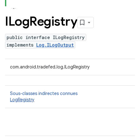
ILog
Registry
public interface ILogRegistry
implements
Log.ILogOutput
com.android.tradefed.log.ILogRegistry
Sous-classes indirectes connues
LogRegistry