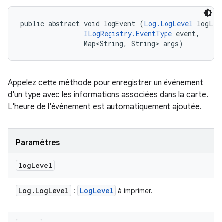
public abstract void logEvent (
Log.LogLevel
 logLev
ILogRegistry.EventType
 event, 

                Map<String, String> args)
Appelez cette méthode pour enregistrer un événement
d'un type avec les informations associées dans la carte.
L'heure de l'événement est automatiquement ajoutée.
Paramètres
log
Level
Log
.
Log
Level
Log
Level
:
à imprimer.