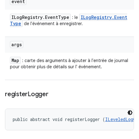
event
ILog
Registry
.
Event
Type
ILog
Registry
.
Event
: le
Type
de l'événement à enregistrer.
args
Map
: carte des arguments à ajouter à l'entrée de journal
pour obtenir plus de détails sur l' événement.
register
Logger
public abstract void registerLogger (
ILeveledLogOu