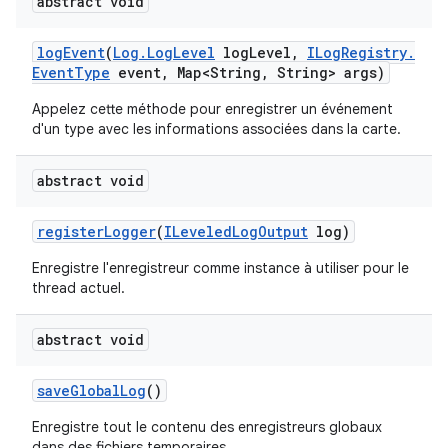
abstract void
log
Event
(
Log
.
Log
Level
log
Level
,
ILog
Registry
.
Event
Type
event
,
Map<String
,
String> args)
Appelez cette méthode pour enregistrer un événement
d'un type avec les informations associées dans la carte.
abstract void
register
Logger
(
ILeveled
Log
Output
log)
Enregistre l'enregistreur comme instance à utiliser pour le
thread actuel.
abstract void
save
Global
Log
()
Enregistre tout le contenu des enregistreurs globaux
dans des fichiers temporaires.