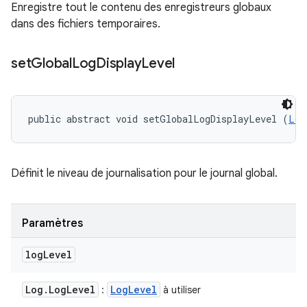
Enregistre tout le contenu des enregistreurs globaux
dans des fichiers temporaires.
set
Global
Log
Display
Level
public abstract void setGlobalLogDisplayLevel (
Log
Définit le niveau de journalisation pour le journal global.
Paramètres
log
Level
Log
.
Log
Level
Log
Level
:
à utiliser