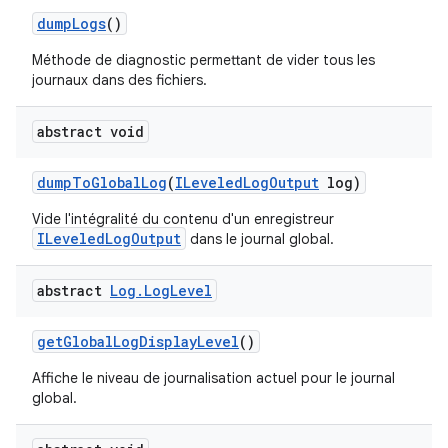
dump
Logs
()
Méthode de diagnostic permettant de vider tous les
journaux dans des fichiers.
abstract void
dump
To
Global
Log
(
ILeveled
Log
Output
log)
Vide l'intégralité du contenu d'un enregistreur
ILeveledLogOutput
dans le journal global.
abstract
Log
.
Log
Level
get
Global
Log
Display
Level
()
Affiche le niveau de journalisation actuel pour le journal
global.