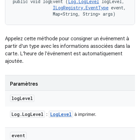
public void logEvent (
Log.LogLevel
 logLevel, 

ILogRegistry.EventType
 event, 

                Map<String, String> args)
Appelez cette méthode pour consigner un événement à
partir d'un type avec les informations associées dans la
carte. L'heure de l'événement est automatiquement
ajoutée.
Paramètres
log
Level
Log
.
Log
Level
Log
Level
:
à imprimer.
event