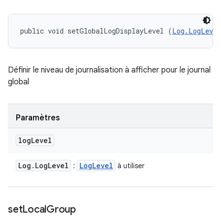
public void setGlobalLogDisplayLevel (
Log.LogLevel
Définir le niveau de journalisation à afficher pour le journal
global
Paramètres
log
Level
Log
.
Log
Level
Log
Level
:
à utiliser
set
Local
Group