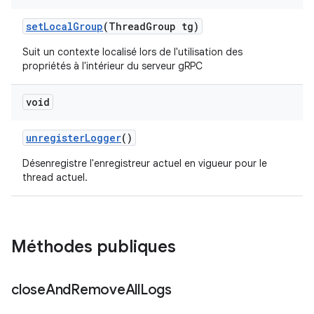
set
Local
Group
(Thread
Group tg)
Suit un contexte localisé lors de l'utilisation des
propriétés à l'intérieur du serveur gRPC
void
unregister
Logger
()
Désenregistre l'enregistreur actuel en vigueur pour le
thread actuel.
Méthodes publiques
close
And
Remove
All
Logs