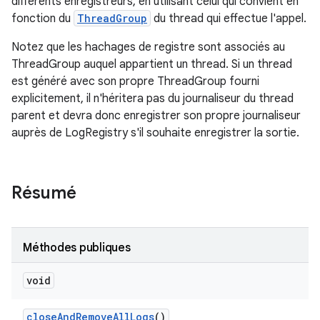
différents enregistreurs, en utilisant celui qui convient en
fonction du
ThreadGroup
du thread qui effectue l'appel.
Notez que les hachages de registre sont associés au
ThreadGroup auquel appartient un thread. Si un thread
est généré avec son propre ThreadGroup fourni
explicitement, il n'héritera pas du journaliseur du thread
parent et devra donc enregistrer son propre journaliseur
auprès de LogRegistry s'il souhaite enregistrer la sortie.
Résumé
Méthodes publiques
void
close
And
Remove
All
Logs
()