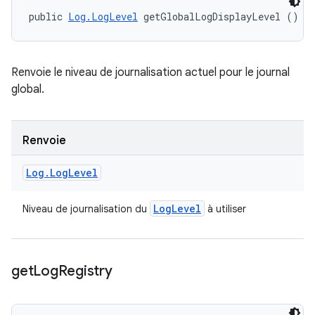
public 
Log.LogLevel
 getGlobalLogDisplayLevel ()
Renvoie le niveau de journalisation actuel pour le journal
global.
Renvoie
Log
.
Log
Level
Log
Level
Niveau de journalisation du
à utiliser
get
Log
Registry