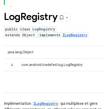
Log
Registry
public class LogRegistry
extends Object
implements
ILogRegistry
java.lang.Object
↳
com.android.tradefed.log.LogRegistry
Implémentation
ILogRegistry
qui multiplexe et gère