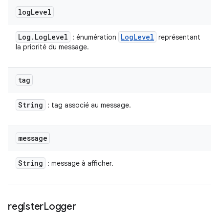
log
Level
Log
.
Log
Level
Log
Level
: énumération
représentant
la priorité du message.
tag
String
: tag associé au message.
message
String
: message à afficher.
register
Logger