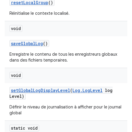
reset
Local
Group
()
Réinitialise le contexte localisé.
void
save
Global
Log
()
Enregistre le contenu de tous les enregistreurs globaux
dans des fichiers temporaires.
void
set
Global
Log
Display
Level
(
Log
.
Log
Level
log
Level)
Définir le niveau de journalisation à afficher pour le journal
global
static void