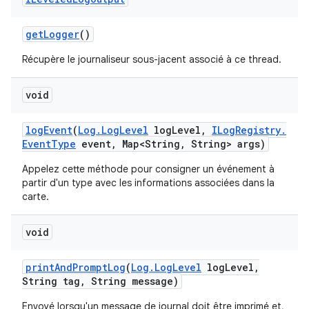
get
Logger
()
Récupère le journaliseur sous-jacent associé à ce thread.
void
log
Event
(
Log
.
Log
Level
log
Level
,
ILog
Registry
.
Event
Type
event
,
Map<String
,
String> args)
Appelez cette méthode pour consigner un événement à
partir d'un type avec les informations associées dans la
carte.
void
print
And
Prompt
Log
(
Log
.
Log
Level
log
Level
,
String tag
,
String message)
Envoyé lorsqu'un message de journal doit être imprimé et,