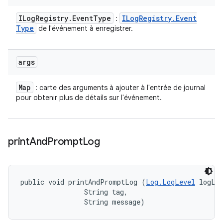
ILog
Registry
.
Event
Type
ILog
Registry
.
Event
:
Type
de l'événement à enregistrer.
args
Map
: carte des arguments à ajouter à l'entrée de journal
pour obtenir plus de détails sur l'événement.
print
And
Prompt
Log
public void printAndPromptLog (
Log.LogLevel
 logLev
                String tag, 

                String message)