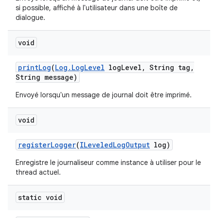
si possible, affiché à l'utilisateur dans une boîte de
dialogue.
void
print
Log
(
Log
.
Log
Level
log
Level
,
String tag
,
String message)
Envoyé lorsqu'un message de journal doit être imprimé.
void
register
Logger
(
ILeveled
Log
Output
log)
Enregistre le journaliseur comme instance à utiliser pour le
thread actuel.
static void