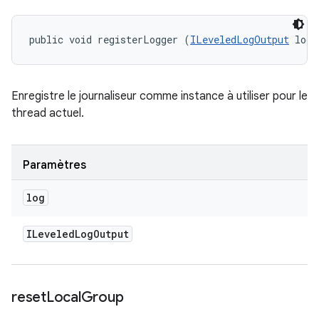
public void registerLogger (
ILeveledLogOutput
 log)
Enregistre le journaliseur comme instance à utiliser pour le
thread actuel.
Paramètres
log
ILeveled
Log
Output
reset
Local
Group